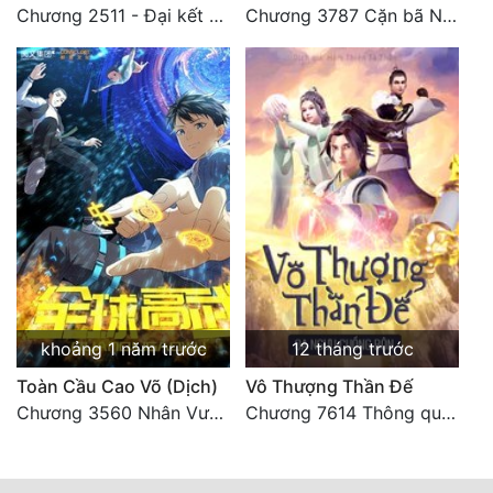
Chương 2511 - Đại kết cục, Phiên ngoại thiên: Chư thiên quy nhất giới, vĩnh hằng thế giới. Hết!
Chương 3787 Cặn bã Nam Thiên Đạo
khoảng 1 năm trước
12 tháng trước
Toàn Cầu Cao Võ (Dịch)
Vô Thượng Thần Đế
Chương 3560 Nhân Vương trở về - END
Chương 7614 Thông quan ban thưởng, Ngục Hải Yên Thần Quang