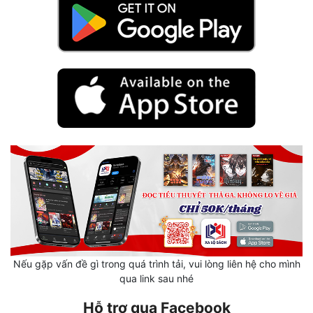
Hài Hước
Hệ Thống
Học Đường
Khoa Huyễn
Khoa Huyễn Không Gian
Kinh Dị
Kiếm Hiệp
Kỳ Huyễn
Kỳ Ảo
Linh Dị
Nếu gặp vấn đề gì trong quá trình tải, vui lòng liên hệ cho mình
qua link sau nhé
Làm Giàu
Hỗ trợ qua Facebook
Lịch Sử