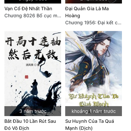
Vạn Cổ Đệ Nhất Thần
Đại Quản Gia Là Ma
Đẹp
Chương 8026 Bố cục mới
Hoàng
Chương 1956: Đại kết cục
Đẹp Hiệp
Tính Cách Nhân Vật :
Cơ Trí
Sát Phạt Quyết Đoán
Vô Sỉ
Điềm Đạm
3 năm trước
khoảng 1 năm trước
Bắt Đầu 10 Lần Rút Sau
Sư Huynh Của Ta Quá
Đó Vô Địch
Mạnh (Dịch)