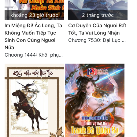
Tu Chân
khoảng 23 giờ trước
2 tháng trước
Tu Tiên
Im Miệng Đi! Ác Long, Ta
Cơ Duyên Của Ngươi Rất
Tội Phạm
Không Muốn Tiếp Tục
Tốt, Ta Vui Lòng Nhận
Sinh Con Cùng Ngươi
Chương 7530: Đại Lục Khởi Nguyên – Kiến Thành 71
Vô Địch
Nữa
Chương 1444: Khôi phục quỹ đạo
Võ Hiệp
Võng Du
Xuyên Không
Xuyên Nhanh
Xuyên Sách
Xuyên Thư
Điền Văn