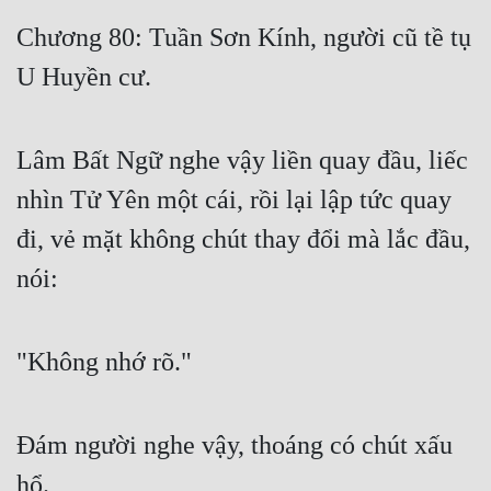
Free
Chương 80: Tuần Sơn Kính, người cũ tề tụ
U Huyền cư.
Hậu Cung
Truyện Convert
Lâm Bất Ngữ nghe vậy liền quay đầu, liếc
Truyện Dịch
nhìn Tử Yên một cái, rồi lại lập tức quay
Truyện Nhập Môn
đi, vẻ mặt không chút thay đổi mà lắc đầu,
Truyện ngắn
nói:
Xa Lộ Dịch
"Không nhớ rõ."
Cung Đấu
Cạnh Kỹ
Đám người nghe vậy, thoáng có chút xấu
Cổ Tiên Hiệp
hổ.