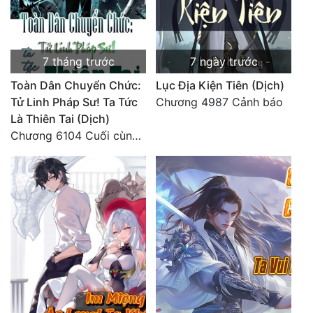
Quân Sự
Sảng Văn
7 tháng trước
7 ngày trước
Sắc
Toàn Dân Chuyển Chức:
Lục Địa Kiện Tiên (Dịch)
Tử Linh Pháp Sư! Ta Tức
Chương 4987 Cảnh báo
Sủng
Là Thiên Tai (Dịch)
Thanh Xuân
Chương 6104 Cuối cùng (HẾT)
Tiên Hiệp
Tiểu Thuyết
Trinh Thám
Triều Đấu
Trùng Sinh
Trọng Sinh