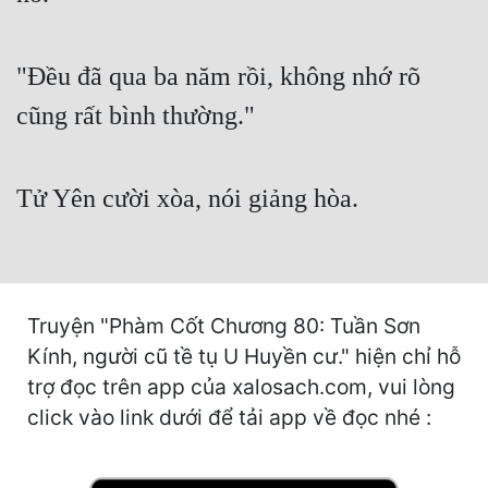
Cổ Đại
Du Hí
"Đều đã qua ba năm rồi, không nhớ rõ
Dã Sử
cũng rất bình thường."
Dị Giới
Dị Năng
Tử Yên cười xòa, nói giảng hòa.
Gia Đấu
Góc Nhìn Nam
Góc Nhìn Nữ
Truyện "Phàm Cốt Chương 80: Tuần Sơn
Kính, người cũ tề tụ U Huyền cư." hiện chỉ hỗ
Huyền Huyễn
trợ đọc trên app của xalosach.com, vui lòng
Huyền Nghi
click vào link dưới để tải app về đọc nhé :
Huyền Ảo