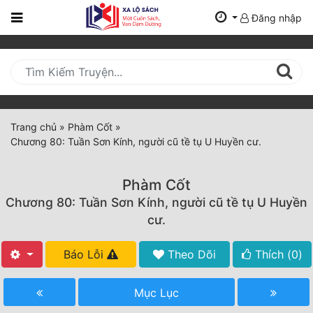
Đăng nhập
Trang
Chủ
Mới
Cập
Nhật
Trang chủ
»
Phàm Cốt
»
(current)
Chương 80: Tuần Sơn Kính, người cũ tề tụ U Huyền cư.
BXH
Thể Loại
Phàm Cốt
Chương 80: Tuần Sơn Kính, người cũ tề tụ U Huyền
cư.
Tất Cả
Báo Lỗi
Theo Dõi
Thích (
0
)
Truyện Mới Ra
Hoàn Thành
Mục Lục