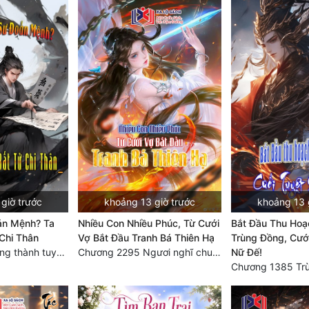
giờ trước
khoảng 13 giờ trước
khoảng 13 
ản Mệnh? Ta
Nhiều Con Nhiều Phúc, Từ Cưới
Bắt Đầu Thu Ho
Chi Thân
Vợ Bắt Đầu Tranh Bá Thiên Hạ
Trùng Đồng, Cướ
Chương 869 Trung thành tuyệt đối
Chương 2295 Ngươi nghĩ chuyện Đại Viêm tiên triều làm có thể giấu được thiên hạ sao?
Nữ Đế!