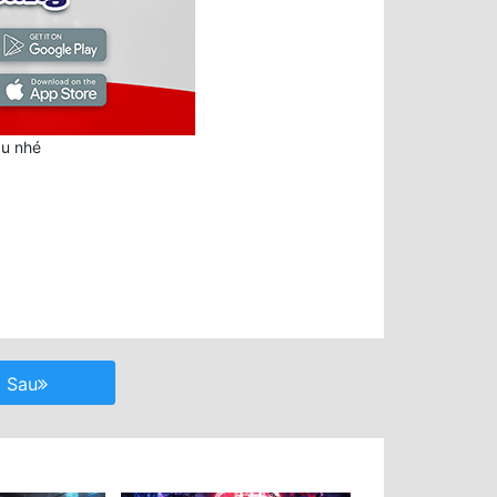
au nhé
Sau