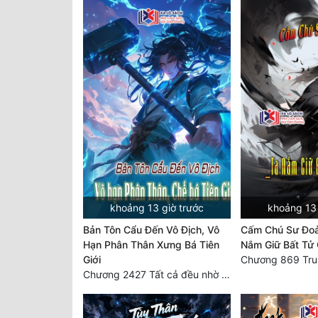
khoảng 13 giờ trước
khoảng 13 
Bản Tôn Cẩu Đến Vô Địch, Vô
Cấm Chú Sư Đo
Hạn Phân Thân Xưng Bá Tiên
Nắm Giữ Bất Tử 
Giới
Chương 2427 Tất cả đều nhờ nỗ lực! Mời Đế vào Thiên!