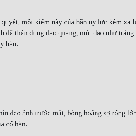
m quyết, một kiếm này của hắn uy lực kém xa l
h đã thân dung đao quang, một đao như trăng 
y hắn.
ìn đao ảnh trước mắt, bỗng hoảng sợ rống lớn
a cổ hắn.