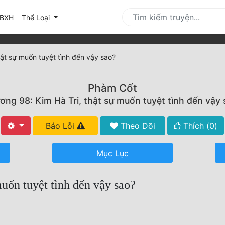
urrent)
BXH
Thể Loại
hật sự muốn tuyệt tình đến vậy sao?
Phàm Cốt
ơng 98: Kim Hà Tri, thật sự muốn tuyệt tình đến vậy 
Báo Lỗi
Theo Dõi
Thích (
0
)
Mục Lục
uốn tuyệt tình đến vậy sao?