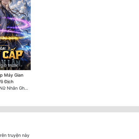
giờ trước
ấp Máy Gian
Vô Địch
Chương 320 Ba Nữ Nhân Ghen Tuông Lẫn Nhau
trên truyện này