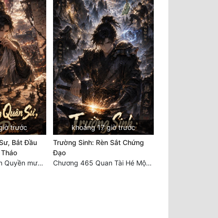
giờ trước
khoảng 17 giờ trước
Sư, Bắt Đầu
Trường Sinh: Rèn Sắt Chứng
o Tháo
Đạo
Chương 1054 Tôn Quyền mưu nghịch, bí văn kinh thiên (2/2)
Chương 465 Quan Tài Hé Một Khe, Tro Xám Khóa Thiên Kiêu