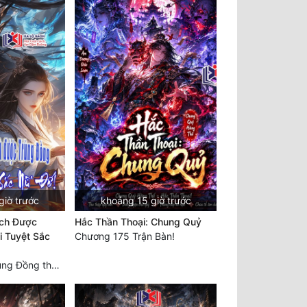
giờ trước
khoảng 15 giờ trước
ạch Được
Hắc Thần Thoại: Chung Quỷ
i Tuyệt Sắc
Chương 175 Trận Bàn!
Chương 1385 Trùng Đồng thấu ảo cảnh, lĩnh hội Pháp tắc Nhân Quả