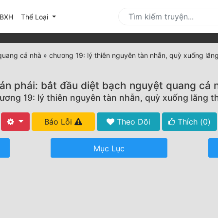
urrent)
BXH
Thể Loại
 quang cả nhà
»
chương 19: lý thiên nguyên tàn nhẫn, quỳ xuống lăn
ản phái: bắt đầu diệt bạch nguyệt quang cả 
ương 19: lý thiên nguyên tàn nhẫn, quỳ xuống lăng t
Báo Lỗi
Theo Dõi
Thích (
0
)
Mục Lục