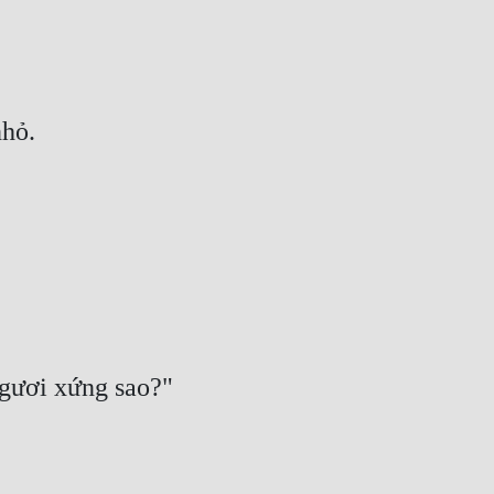
nhỏ.
gươi xứng sao?"