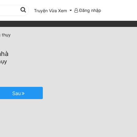
Đăng nhập
Truyện Vừa Xem
g thụy
nhà
hụy
Sau