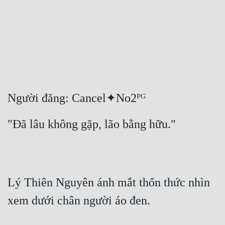
Free
Hậu Cung
Truyện Convert
Truyện Dịch
Truyện Nhập Môn
Người đăng: Cancel✦No2ᴾᴳ
Truyện ngắn
"Đã lâu không gặp, lão bằng hữu."
Xa Lộ Dịch
Cung Đấu
Lý Thiên Nguyên ánh mắt thổn thức nhìn 
Cạnh Kỹ
xem dưới chân người áo đen.
Cổ Tiên Hiệp