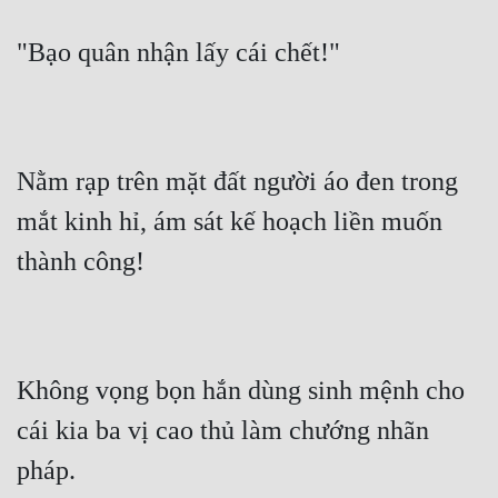
Quân Sự
"Bạo quân nhận lấy cái chết!"
Sảng Văn
Sắc
Sủng
Nằm rạp trên mặt đất người áo đen trong 
Thanh Xuân
mắt kinh hỉ, ám sát kế hoạch liền muốn 
Tiên Hiệp
thành công!
Tiểu Thuyết
Trinh Thám
Không vọng bọn hắn dùng sinh mệnh cho 
Triều Đấu
cái kia ba vị cao thủ làm chướng nhãn 
Trùng Sinh
pháp.
Trọng Sinh