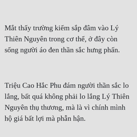
Tu Chân
Tu Tiên
Mắt thấy trường kiếm sắp đâm vào Lý 
Tội Phạm
Thiên Nguyên trong cơ thể, ở đây còn 
Vô Địch
sống người áo đen thần sắc hưng phấn.
Võ Hiệp
Võng Du
Xuyên Không
Triệu Cao Hắc Phu đám người thần sắc lo 
Xuyên Nhanh
lắng, bất quá không phải lo lắng Lý Thiên 
Xuyên Sách
Nguyên thụ thương, mà là vì chính mình 
Xuyên Thư
hộ giá bất lợi mà phẫn hận.
Điền Văn