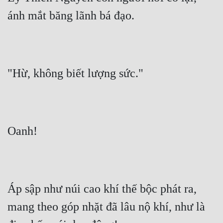
Hài Hước
ánh mắt băng lãnh bá đạo.
Hệ Thống
Học Đường
Khoa Huyễn
"Hừ, không biết lượng sức."
Khoa Huyễn Không Gian
Kinh Dị
Kiếm Hiệp
Oanh!
Kỳ Huyễn
Kỳ Ảo
Linh Dị
Áp sập như núi cao khí thế bộc phát ra, 
Làm Giàu
mang theo góp nhặt đã lâu nộ khí, như là 
Lịch Sử