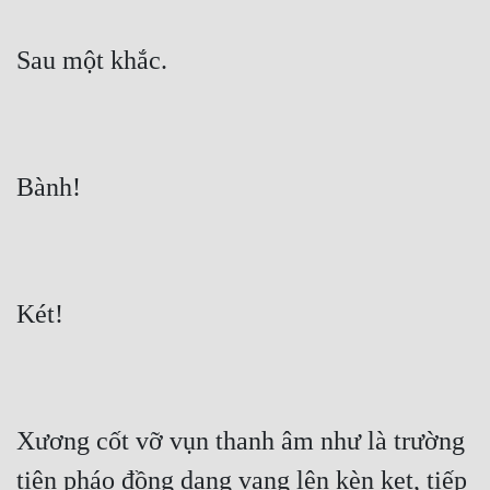
Đô Thị
Sau một khắc.
Đông Phương
Đông Phương Huyền Huyễn
Đồng Nhân
Bành!
Cẩu Đạo Trường Sinh
Ngự Thú
Két!
Truyện Nam
Truyện Nữ
Vô Địch Lưu
Xương cốt vỡ vụn thanh âm như là trường 
Xây Dựng Thế Lực
tiên pháo đồng dạng vang lên kèn kẹt, tiếp 
Đam Mỹ