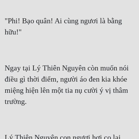
Cổ Đại
Du Hí
"Phi! Bạo quân! Ai cùng ngươi là bằng 
Dã Sử
hữu!"
Dị Giới
Dị Năng
Gia Đấu
Ngay tại Lý Thiên Nguyên còn muốn nói 
điều gì thời điểm, người áo đen kia khóe 
Góc Nhìn Nam
miệng hiện lên một tia nụ cười ý vị thâm 
Góc Nhìn Nữ
trường.
Huyền Huyễn
Huyền Nghi
Huyền Ảo
Lý Thiên Nguyên con ngươi hơi co lại, 