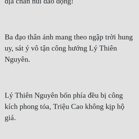
địa chấn núi dao động!
Mưu Mô
Mạt Thế
Ba đạo thân ảnh mang theo ngập trời hung 
Mỹ Thực
uy, sát ý vô tận công hướng Lý Thiên 
Ngôn Tình
Nguyên.
Ngược
Nữ Cường
Nữ Phụ
Lý Thiên Nguyên bốn phía đều bị công 
Phong Thủy - Tâm Linh
kích phong tỏa, Triệu Cao không kịp hộ 
Phương Tây
giá.
Phản Phái
Quan Trường