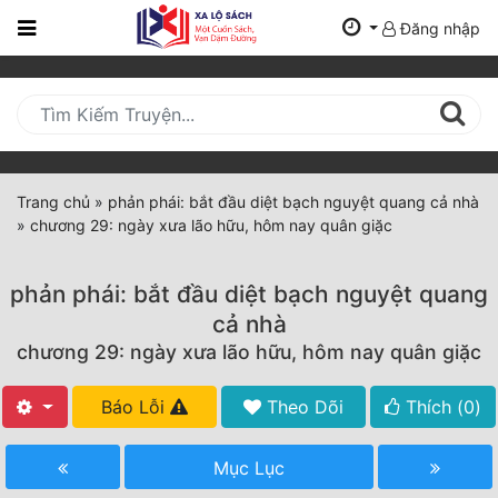
Đăng nhập
Trang
Chủ
Mới
Cập
Nhật
Trang chủ
»
phản phái: bắt đầu diệt bạch nguyệt quang cả nhà
(current)
»
chương 29: ngày xưa lão hữu, hôm nay quân giặc
BXH
Thể Loại
phản phái: bắt đầu diệt bạch nguyệt quang
cả nhà
chương 29: ngày xưa lão hữu, hôm nay quân giặc
Tất Cả
Truyện Mới Ra
Báo Lỗi
Theo Dõi
Thích (
0
)
Hoàn Thành
Mục Lục