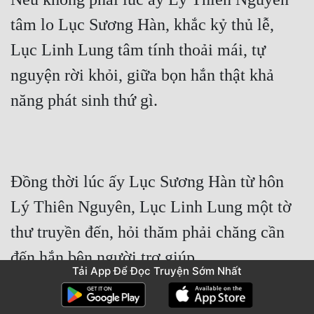
tâm lo Lục Sương Hàn, khắc kỷ thủ lễ, 
Lục Linh Lung tâm tính thoải mái, tự 
nguyện rời khỏi, giữa bọn hắn thật khả 
năng phát sinh thứ gì.
Đồng thời lúc ấy Lục Sương Hàn từ hôn 
Lý Thiên Nguyên, Lục Linh Lung một tờ 
thư truyền đến, hỏi thăm phải chăng cần 
đến hắn bên người trợ giúp.
Tải App Để Đọc Truyện Sớm Nhất