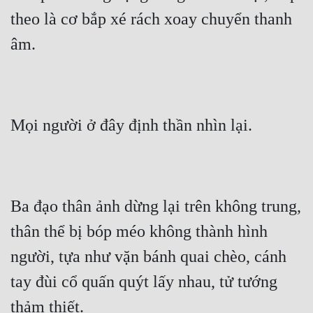
theo là cơ bắp xé rách xoay chuyển thanh 
Đẹp
âm.
Đẹp Hiệp
Tính Cách Nhân Vật :
Cơ Trí
Mọi người ở đây định thần nhìn lại.
Sát Phạt Quyết Đoán
Vô Sỉ
Ba đạo thân ảnh dừng lại trên không trung, 
Điềm Đạm
thân thể bị bóp méo không thành hình 
người, tựa như vặn bánh quai chèo, cánh 
tay đùi cổ quấn quýt lấy nhau, tử tướng 
thảm thiết.