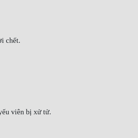
i chết.
yếu viên bị xử tử.