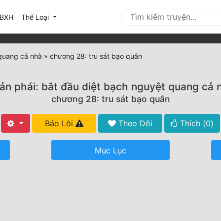
urrent)
BXH
Thể Loại
 quang cả nhà
»
chương 28: tru sát bạo quân
ản phái: bắt đầu diệt bạch nguyệt quang cả 
chương 28: tru sát bạo quân
Báo Lỗi
Theo Dõi
Thích (
0
)
Mục Lục