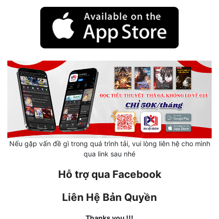
Mưu Mô
Mạt Thế
Mỹ Thực
Ngôn Tình
Ngược
Nữ Cường
Nữ Phụ
Nếu gặp vấn đề gì trong quá trình tải, vui lòng liên hệ cho mình
qua link sau nhé
Phong Thủy - Tâm Linh
Hỗ trợ qua Facebook
Phương Tây
Phản Phái
Liên Hệ Bản Quyền
Quan Trường
Thanks you !!!