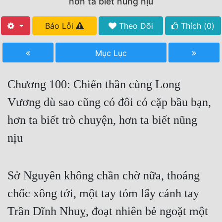
hơn ta biết nũng nịu
Free
Báo Lỗi
Theo Dõi
Thích (
0
)
Hậu Cung
Mục Lục
Truyện Convert
Truyện Dịch
Chương 100: Chiến thần cùng Long
Truyện Nhập Môn
Vương dù sao cũng có đôi có cặp bầu bạn,
Truyện ngắn
hơn ta biết trò chuyện, hơn ta biết nũng
Xa Lộ Dịch
nịu
Cung Đấu
Sở Nguyên không chần chờ nữa, thoáng
Cạnh Kỹ
chốc xông tới, một tay tóm lấy cánh tay
Trần Dĩnh Nhuỵ, đoạt nhiên bẻ ngoặt một
Cổ Tiên Hiệp