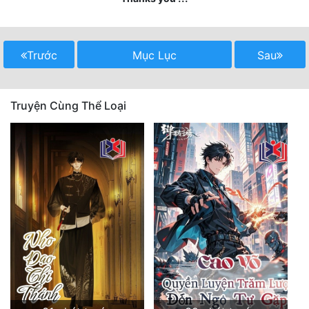
Quân Sự
Sảng Văn
Trước
Mục Lục
Sau
Sắc
Sủng
Truyện Cùng Thể Loại
Thanh Xuân
Tiên Hiệp
Tiểu Thuyết
Trinh Thám
Triều Đấu
Trùng Sinh
Trọng Sinh