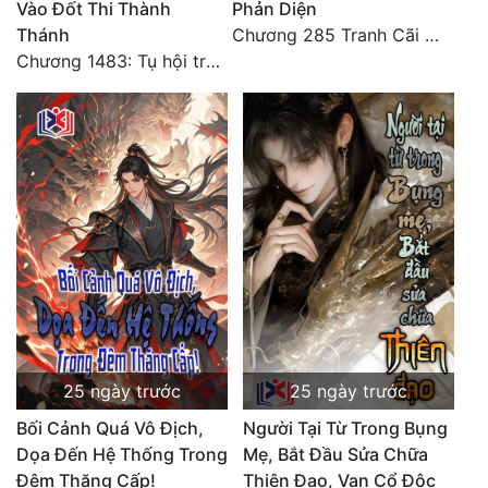
Vào Đốt Thi Thành
Phản Diện
Thánh
Chương 285 Tranh Cãi Giữa Sư Đồ
Đẹp
Chương 1483: Tụ hội trước đại chiến
Đẹp Hiệp
Tính Cách Nhân Vật :
Cơ Trí
Sát Phạt Quyết Đoán
Vô Sỉ
Điềm Đạm
25 ngày trước
25 ngày trước
Bối Cảnh Quá Vô Địch,
Người Tại Từ Trong Bụng
Dọa Đến Hệ Thống Trong
Mẹ, Bắt Đầu Sửa Chữa
Đêm Thăng Cấp!
Thiên Đạo, Vạn Cổ Độc