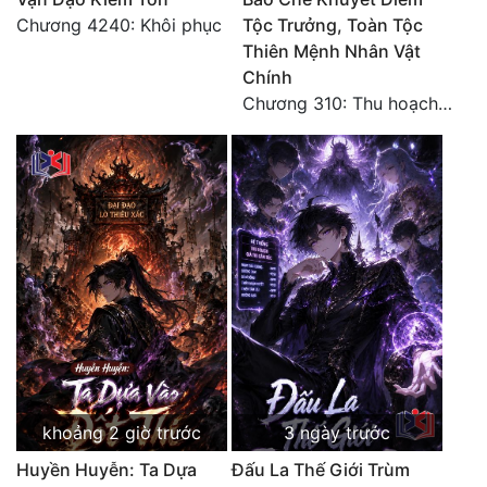
Đô Thị
Chương 4240: Khôi phục
Tộc Trưởng, Toàn Tộc
Thiên Mệnh Nhân Vật
Đông Phương
Chính
Chương 310: Thu hoạch ngoài ý muốn, ưu thế tuyệt đối.
Đông Phương Huyền Huyễn
Đồng Nhân
Cẩu Đạo Trường Sinh
Ngự Thú
Truyện Nam
Truyện Nữ
Vô Địch Lưu
khoảng 2 giờ trước
3 ngày trước
Xây Dựng Thế Lực
Huyền Huyễn: Ta Dựa
Đấu La Thế Giới Trùm
Đam Mỹ