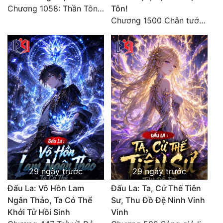
Chương 1058: Thần Tôn vây giết, một kiếm bêu đầu, liều mạng một lần!
Tôn!
Chương 1500 Chân tướng thế giới! Tam thế hợp nhất! (kết thúc) (5)
29 ngày trước
29 ngày trước
Đấu La: Võ Hồn Lam
Đấu La: Ta, Cử Thế Tiên
Ngân Thảo, Ta Có Thể
Sư, Thu Đồ Đệ Ninh Vinh
Khởi Tử Hồi Sinh
Vinh