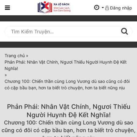
Đăng nhập
Trang
Chủ
Mới
Cập
Nhật
Trang chủ
»
(current)
Phản Phái: Nhân Vật Chính, Ngươi Thiếu Người Huynh Đệ Kết
BXH
Nghĩa!
»
Thể Loại
Chương 100: Chiến thần cùng Long Vương dù sao cũng có đôi
có cặp bầu bạn, hơn ta biết trò chuyện, hơn ta biết nũng nịu
Tất Cả
Phản Phái: Nhân Vật Chính, Ngươi Thiếu
Truyện Mới Ra
Người Huynh Đệ Kết Nghĩa!
Chương 100: Chiến thần cùng Long Vương dù sao
Hoàn Thành
cũng có đôi có cặp bầu bạn, hơn ta biết trò chuyện,