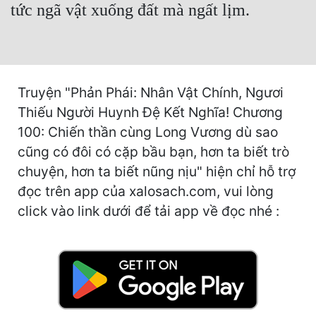
Hài Hước
tức ngã vật xuống đất mà ngất lịm.
Hệ Thống
Học Đường
Khoa Huyễn
Truyện "Phản Phái: Nhân Vật Chính, Ngươi
Thiếu Người Huynh Đệ Kết Nghĩa! Chương
Khoa Huyễn Không Gian
100: Chiến thần cùng Long Vương dù sao
Kinh Dị
cũng có đôi có cặp bầu bạn, hơn ta biết trò
chuyện, hơn ta biết nũng nịu" hiện chỉ hỗ trợ
Kiếm Hiệp
đọc trên app của xalosach.com, vui lòng
Kỳ Huyễn
click vào link dưới để tải app về đọc nhé :
Kỳ Ảo
Linh Dị
Làm Giàu
Lịch Sử