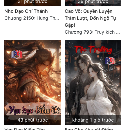
31 phút trước
39 phút trước
Tu Chân
Nho Đạo Chí Thánh
Cao Võ: Quyền Luyện
Chương 2150: Hung Thụ Nhựa Cây
Trăm Lượt, Đốn Ngộ Tự
Tu Tiên
Gặp!
Tội Phạm
Chương 793: Truy kích (2)
Vô Địch
Võ Hiệp
Võng Du
Xuyên Không
Xuyên Nhanh
Xuyên Sách
Xuyên Thư
43 phút trước
khoảng 1 giờ trước
Điền Văn
Vạn Đạo Kiếm Tôn
Bao Che Khuyết Điểm