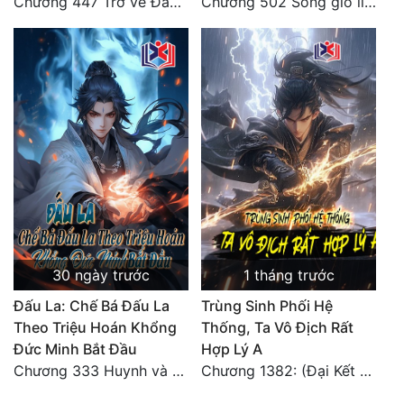
Chương 447 Trở về Đảo Hải Thần
Chương 502 Sóng gió liên hồi, nguy cơ sinh nở của Ninh Vinh Vinh [HẾT]
30 ngày trước
1 tháng trước
Đấu La: Chế Bá Đấu La
Trùng Sinh Phối Hệ
Theo Triệu Hoán Khổng
Thống, Ta Vô Địch Rất
Đức Minh Bắt Đầu
Hợp Lý A
Chương 333 Huynh và đệ, thần và quân
Chương 1382: (Đại Kết Cục)