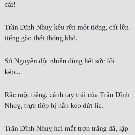
cái!
Cổ Đại
Du Hí
Trần Dĩnh Nhuỵ kêu rên một tiếng, cất lên
Dã Sử
tiếng gào thét thống khổ.
Dị Giới
Dị Năng
Sở Nguyên đột nhiên dùng hết sức lôi
Gia Đấu
kéo...
Góc Nhìn Nam
Góc Nhìn Nữ
Rắc một tiếng, cánh tay trái của Trần Dĩnh
Huyền Huyễn
Nhuỵ, trực tiếp bị hắn kéo đứt lìa.
Huyền Nghi
Huyền Ảo
Trần Dĩnh Nhuỵ hai mắt trợn trắng dã, lập