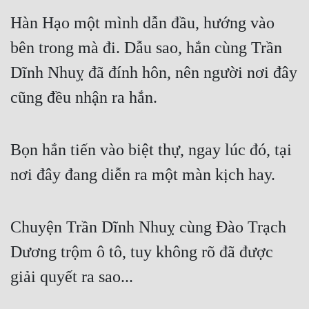
Cổ Đại
Hàn Hạo một mình dẫn đầu, hướng vào
Du Hí
bên trong mà đi. Dẫu sao, hắn cùng Trần
Dã Sử
Dĩnh Nhuỵ đã đính hôn, nên người nơi đây
Dị Giới
cũng đều nhận ra hắn.
Dị Năng
Bọn hắn tiến vào biệt thự, ngay lúc đó, tại
Gia Đấu
nơi đây đang diễn ra một màn kịch hay.
Góc Nhìn Nam
Góc Nhìn Nữ
Chuyện Trần Dĩnh Nhuỵ cùng Đào Trạch
Huyền Huyễn
Dương trộm ô tô, tuy không rõ đã được
Huyền Nghi
giải quyết ra sao...
Huyền Ảo