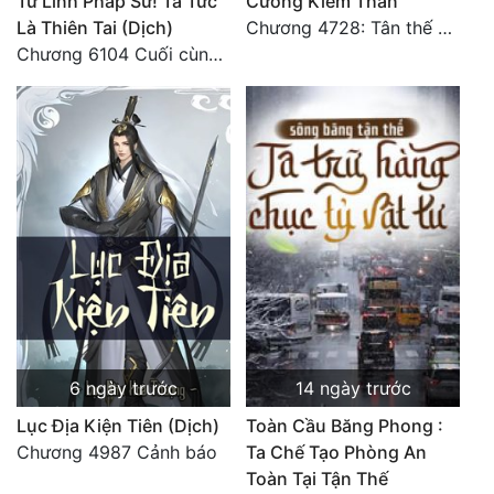
Tử Linh Pháp Sư! Ta Tức
Cường Kiếm Thần
Tu Chân
Là Thiên Tai (Dịch)
Chương 4728: Tân thế giới (đại kết cục) (10)
Chương 6104 Cuối cùng (HẾT)
Tu Tiên
Tội Phạm
Vô Địch
Võ Hiệp
Võng Du
Xuyên Không
Xuyên Nhanh
Xuyên Sách
6 ngày trước
14 ngày trước
Xuyên Thư
Lục Địa Kiện Tiên (Dịch)
Toàn Cầu Băng Phong :
Chương 4987 Cảnh báo
Ta Chế Tạo Phòng An
Điền Văn
Toàn Tại Tận Thế