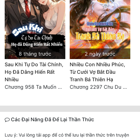
8 tháng trước
2 ngày trước
Sau Khi Tự Do Tài Chính,
Nhiều Con Nhiều Phúc,
Họ Đã Dâng Hiến Rất
Từ Cưới Vợ Bắt Đầu
Nhiều
Tranh Bá Thiên Hạ
Chương 958 Ta Muốn Cùng Các Cô Vĩnh Viễn Ở Bên Nhau (2) Hết
Chương 2297 Chu Du Du mang thai
Các Đại Năng Đã Để Lại Thần Thức
Lưu ý: Vui lòng tải app để có thể lưu lại thần thức trên truyện