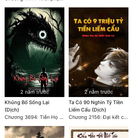
Đẹp
Đẹp Hiệp
Tính Cách Nhân Vật :
Cơ Trí
Sát Phạt Quyết Đoán
Vô Sỉ
Điềm Đạm
2 năm trước
2 năm trước
Khủng Bố Sống Lại
Ta Có 90 Nghìn Tỷ Tiền
(Dịch)
Liếm Cẩu (Dịch)
Chương 3694: Tiễn Họ Đoạn Đường Cuối - Hoàn
Chương 2156: Đại kết cục!!!