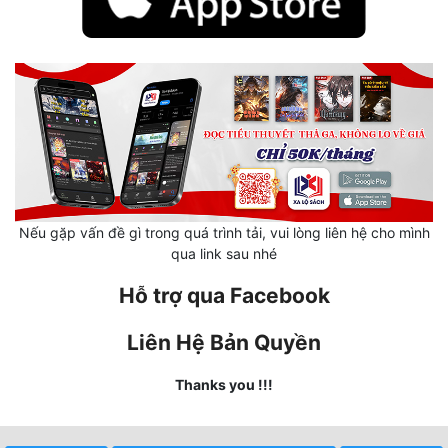
Mưu Mô
Mạt Thế
Mỹ Thực
Ngôn Tình
Ngược
Nếu gặp vấn đề gì trong quá trình tải, vui lòng liên hệ cho mình
Nữ Cường
qua link sau nhé
Nữ Phụ
Hỗ trợ qua Facebook
Phong Thủy - Tâm Linh
Liên Hệ Bản Quyền
Phương Tây
Thanks you !!!
Phản Phái
Quan Trường