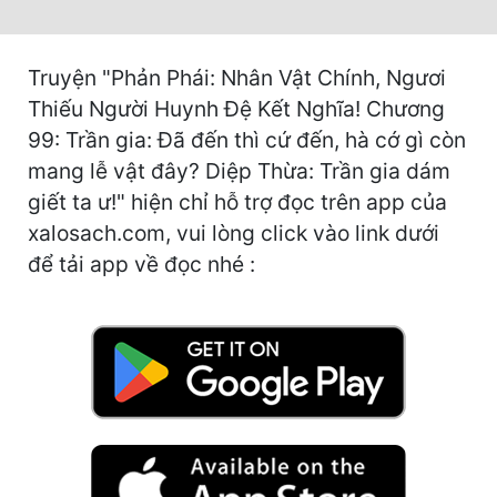
Hài Hước
Hệ Thống
Truyện "Phản Phái: Nhân Vật Chính, Ngươi
Học Đường
Thiếu Người Huynh Đệ Kết Nghĩa! Chương
99: Trần gia: Đã đến thì cứ đến, hà cớ gì còn
Khoa Huyễn
mang lễ vật đây? Diệp Thừa: Trần gia dám
Khoa Huyễn Không Gian
giết ta ư!" hiện chỉ hỗ trợ đọc trên app của
Kinh Dị
xalosach.com, vui lòng click vào link dưới
để tải app về đọc nhé :
Kiếm Hiệp
Kỳ Huyễn
Kỳ Ảo
Linh Dị
Làm Giàu
Lịch Sử