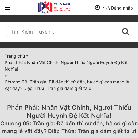
Đăng nhập
Trang
Chủ
Mới
Cập
Nhật
Trang chủ
»
(current)
Phản Phái: Nhân Vật Chính, Ngươi Thiếu Người Huynh Đệ Kết
BXH
Nghĩa!
»
Thể Loại
Chương 99: Trần gia: Đã đến thì cứ đến, hà cớ gì còn mang lễ
vật đây? Diệp Thừa: Trần gia dám giết ta ư!
Tất Cả
Phản Phái: Nhân Vật Chính, Ngươi Thiếu
Truyện Mới Ra
Người Huynh Đệ Kết Nghĩa!
Chương 99: Trần gia: Đã đến thì cứ đến, hà cớ gì còn
Hoàn Thành
mang lễ vật đây? Diệp Thừa: Trần gia dám giết ta ư!