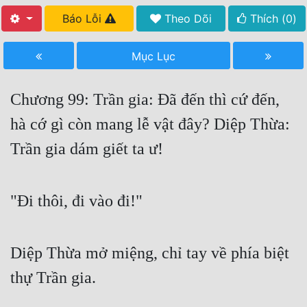
Báo Lỗi
Theo Dõi
Thích (
0
)
Free
Hậu Cung
Mục Lục
Truyện Convert
Chương 99: Trần gia: Đã đến thì cứ đến,
Truyện Dịch
hà cớ gì còn mang lễ vật đây? Diệp Thừa:
Truyện Nhập Môn
Trần gia dám giết ta ư!
Truyện ngắn
Xa Lộ Dịch
"Đi thôi, đi vào đi!"
Cung Đấu
Diệp Thừa mở miệng, chỉ tay về phía biệt
Cạnh Kỹ
thự Trần gia.
Cổ Tiên Hiệp