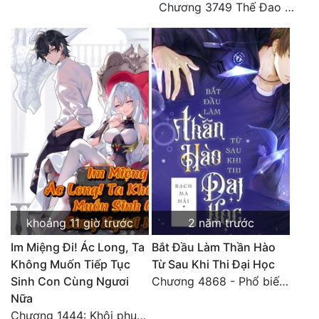
Chương 3749 Thế Đao xuất kích
Đô Thị
Đông Phương
Đông Phương Huyền Huyễn
Đồng Nhân
Cẩu Đạo Trường Sinh
Ngự Thú
Truyện Nam
khoảng 11 giờ trước
2 năm trước
Truyện Nữ
Im Miệng Đi! Ác Long, Ta
Bắt Đầu Làm Thần Hào
Vô Địch Lưu
Không Muốn Tiếp Tục
Từ Sau Khi Thi Đại Học
Sinh Con Cùng Ngươi
Chương 4868 - Phổ biến Hạ Quốc tệ!
Xây Dựng Thế Lực
Nữa
Chương 1444: Khôi phục quỹ đạo
Đam Mỹ