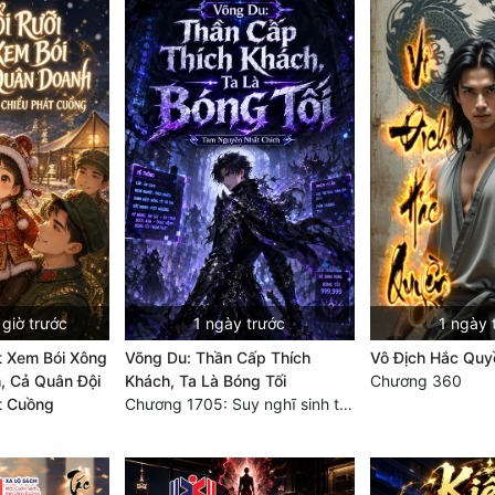
giờ trước
1 ngày trước
1 ngày 
ết Xem Bói Xông
Võng Du: Thần Cấp Thích
Vô Địch Hắc Quy
, Cả Quân Đội
Khách, Ta Là Bóng Tối
Chương 360
t Cuồng
Chương 1705: Suy nghĩ sinh tồn của Vô Danh Tuyết!