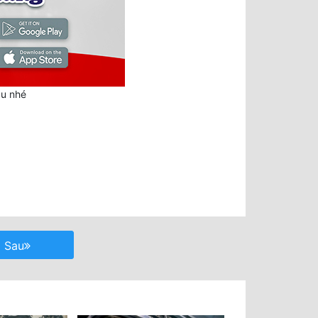
au nhé
Sau