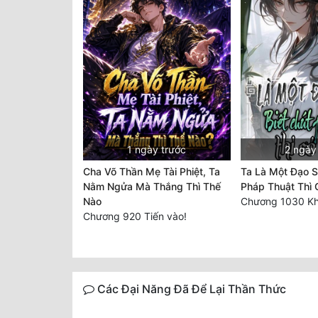
1 ngày trước
2 ngày
Cha Võ Thần Mẹ Tài Phiệt, Ta
Ta Là Một Đạo Sĩ
Nằm Ngửa Mà Thắng Thì Thế
Pháp Thuật Thì 
Nào
Chương 920 Tiến vào!
Các Đại Năng Đã Để Lại Thần Thức