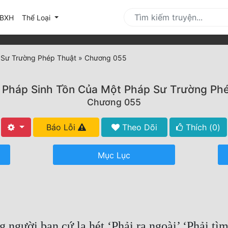
urrent)
BXH
Thể Loại
 Sư Trường Phép Thuật
»
Chương 055
Pháp Sinh Tồn Của Một Pháp Sư Trường Ph
Chương 055
Báo Lỗi
Theo Dõi
Thích (
0
)
Mục Lục
 người bạn cứ la hét ‘Phải ra ngoài’ ‘Phải tì