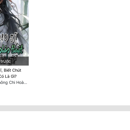
 trước
, Biết Chút
Có Là Gì?
Chương 1030 Không Chi Hoàng Nguyên Đại Hư