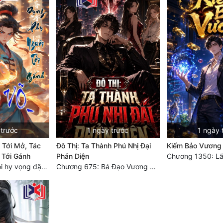
 trước
1 ngày trước
1 ngày 
 Tới Mở, Tác
Đô Thị: Ta Thành Phú Nhị Đại
Kiếm Bảo Vương
 Tới Gánh
Phản Diện
Chương 1350: Lã
Chương 400: Mọi hy vọng đặt trên Tô Mặc!
Chương 675: Bá Đạo Vương Gia