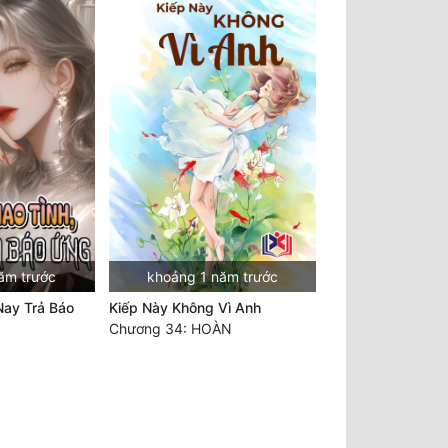
ăm trước
khoảng 1 năm trước
Nay Trả Báo
Kiếp Này Không Vì Anh
Chương 34: HOÀN