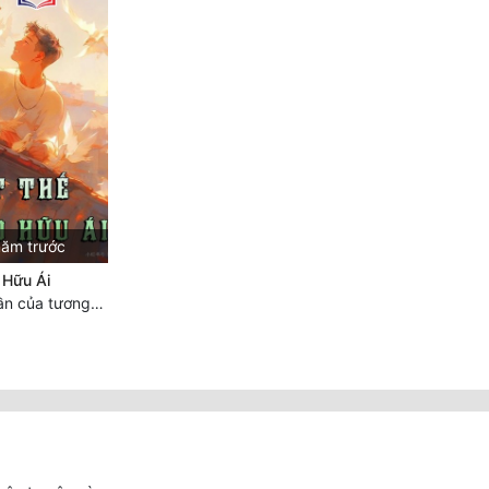
năm trước
 Hữu Ái
Chương 182: Thần của tương lai (hoàn)