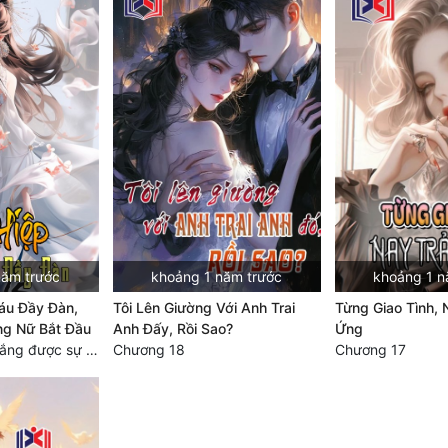
năm trước
khoảng 1 năm trước
khoảng 1 n
áu Đầy Đàn,
Tôi Lên Giường Với Anh Trai
Từng Giao Tình, 
ng Nữ Bắt Đầu
Anh Đấy, Rồi Sao?
Ứng
Chương 455: Thắng được sự tôn trọng.
Chương 18
Chương 17