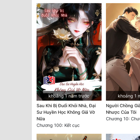
khoảng 1 năm trước
khoảng 1 
Sau Khi Bị Đuổi Khỏi Nhà, Đại
Người Chồng Gi
Sư Huyền Học Không Giả Vờ
Nhược Của Tôi
Nữa
Chương 10: Chư
Chương 100: Kết cục