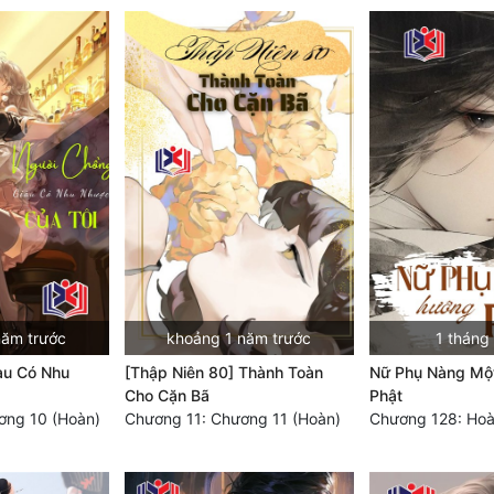
năm trước
khoảng 1 năm trước
1 tháng
àu Có Nhu
[Thập Niên 80] Thành Toàn
Nữ Phụ Nàng Mộ
Cho Cặn Bã
Phật
ơng 10 (Hoàn)
Chương 11: Chương 11 (Hoàn)
Chương 128: Hoà