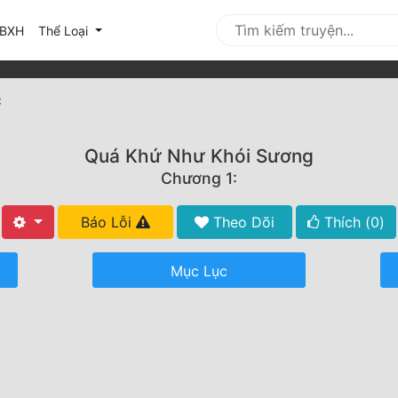
urrent)
BXH
Thể Loại
:
Quá Khứ Như Khói Sương
Chương 1:
Báo Lỗi
Theo Dõi
Thích (
0
)
Mục Lục