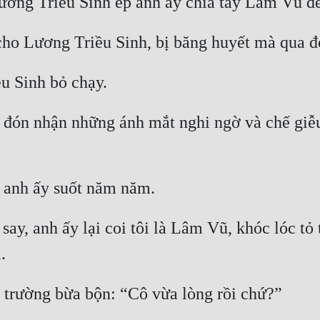
 đón nhận những ánh mắt nghi ngờ và chế giễu
y, anh ấy lại coi tôi là Lâm Vũ, khóc lóc tỏ tì