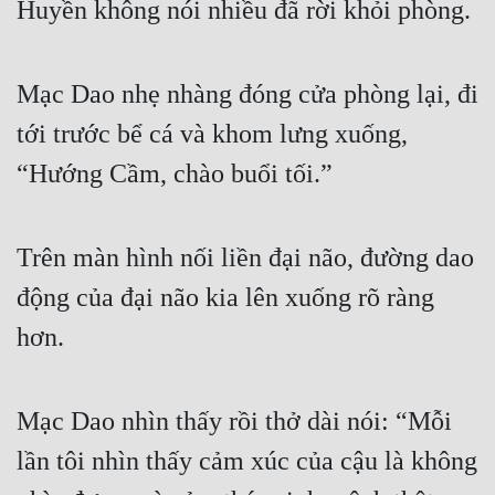
Huyền không nói nhiều đã rời khỏi phòng.
Hài Hước
Hệ Thống
Mạc Dao nhẹ nhàng đóng cửa phòng lại, đi 
Học Đường
tới trước bể cá và khom lưng xuống, 
Khoa Huyễn
“Hướng Cầm, chào buổi tối.”
Khoa Huyễn Không Gian
Kinh Dị
Trên màn hình nối liền đại não, đường dao 
Kiếm Hiệp
động của đại não kia lên xuống rõ ràng 
Kỳ Huyễn
hơn.
Kỳ Ảo
Linh Dị
Mạc Dao nhìn thấy rồi thở dài nói: “Mỗi 
Làm Giàu
lần tôi nhìn thấy cảm xúc của cậu là không 
Lịch Sử