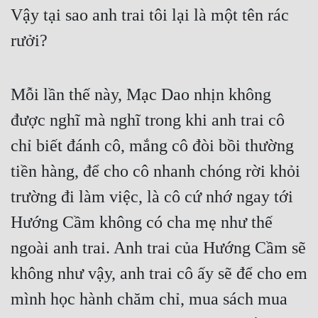
Đô Thị
Vậy tại sao anh trai tôi lại là một tên rác 
rưởi?
Đông Phương
Đông Phương Huyền Huyễn
Mỗi lần thế này, Mạc Dao nhịn không 
Đồng Nhân
được nghĩ mà nghĩ trong khi anh trai cô 
chỉ biết đánh cô, mắng cô đòi bồi thường 
Cẩu Đạo Trường Sinh
tiền hàng, để cho cô nhanh chóng rời khỏi 
Ngự Thú
trường đi làm việc, là cô cứ nhớ ngay tới 
Truyện Nam
Hướng Cầm không có cha mẹ như thế 
Truyện Nữ
ngoài anh trai. Anh trai của Hướng Cầm sẽ 
Vô Địch Lưu
không như vậy, anh trai cô ấy sẽ để cho em 
Xây Dựng Thế Lực
mình học hành chăm chỉ, mua sách mua 
Đam Mỹ