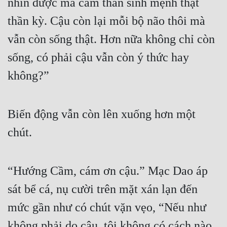
nhìn được mà cảm thán sinh mệnh thật 
thần kỳ. Cậu còn lại mỗi bộ não thôi mà 
Mưu Mô
vẫn còn sống thật. Hơn nữa không chỉ còn 
Mạt Thế
sống, có phải cậu vẫn còn ý thức hay 
Mỹ Thực
không?”
Ngôn Tình
Ngược
Biến động vẫn còn lên xuống hơn một 
Nữ Cường
chút.
Nữ Phụ
Phong Thủy - Tâm Linh
“Hướng Cầm, cám ơn cậu.” Mạc Dao áp 
Phương Tây
sát bể cá, nụ cười trên mặt xán lạn đến 
Phản Phái
mức gần như có chút vặn vẹo, “Nếu như 
Quan Trường
không phải do cậu, tôi không có cách nào 