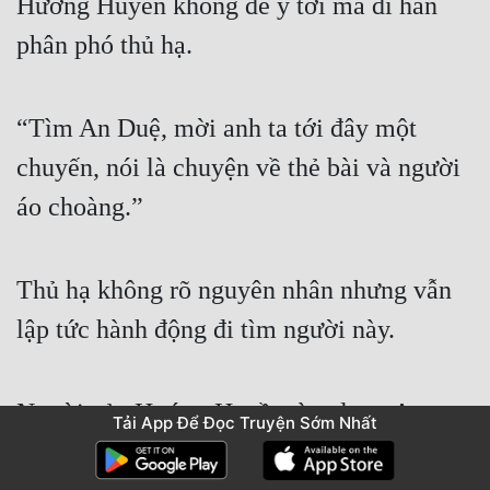
Hướng Huyền không để ý tới mà đi hắn 
phân phó thủ hạ.
“Tìm An Duệ, mời anh ta tới đây một 
chuyến, nói là chuyện về thẻ bài và người 
áo choàng.”
Thủ hạ không rõ nguyên nhân nhưng vẫn 
lập tức hành động đi tìm người này.
Người của Hướng Huyền tìm được An 
Tải App Để Đọc Truyện Sớm Nhất
Duệ ở Khu 9. Nghe thấy Hướng Huyền 