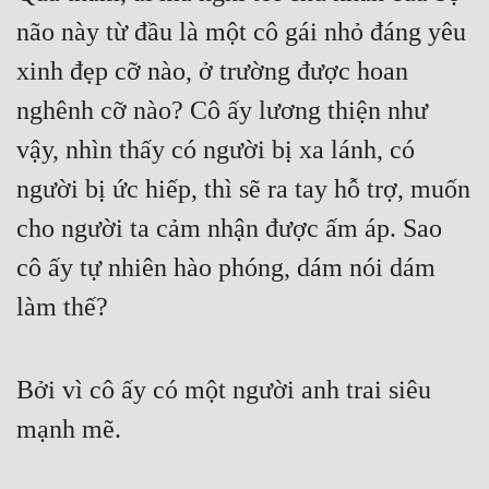
Tu Chân
não này từ đầu là một cô gái nhỏ đáng yêu 
xinh đẹp cỡ nào, ở trường được hoan 
Tu Tiên
nghênh cỡ nào? Cô ấy lương thiện như 
Tội Phạm
vậy, nhìn thấy có người bị xa lánh, có 
Vô Địch
người bị ức hiếp, thì sẽ ra tay hỗ trợ, muốn 
Võ Hiệp
cho người ta cảm nhận được ấm áp. Sao 
Võng Du
cô ấy tự nhiên hào phóng, dám nói dám 
Xuyên Không
làm thế?
Xuyên Nhanh
Xuyên Sách
Bởi vì cô ấy có một người anh trai siêu 
Xuyên Thư
mạnh mẽ.
Điền Văn