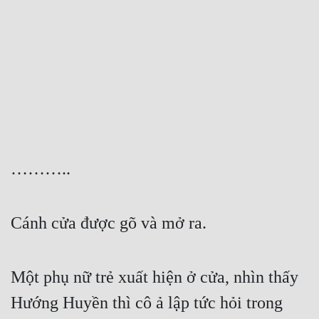
Free
Hậu Cung
Truyện Convert
Truyện Dịch
Truyện Nhập Môn
Truyện ngắn
………..
Xa Lộ Dịch
Cánh cửa được gõ và mở ra.
Cung Đấu
Cạnh Kỹ
Một phụ nữ trẻ xuất hiện ở cửa, nhìn thấy 
Hướng Huyền thì cô ả lập tức hỏi trong 
Cổ Tiên Hiệp