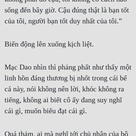
sống đến bây giờ. Cậu đúng thật là bạn tốt 
Quân Sự
của tôi, người bạn tốt duy nhất của tôi.”
Sảng Văn
Sắc
Biến động lên xuống kịch liệt.
Sủng
Thanh Xuân
Mạc Dao nhìn thì phảng phất như thấy một 
Tiên Hiệp
linh hồn đáng thương bị nhốt trong cái bể 
Tiểu Thuyết
cá này, nói không nên lời, khóc không ra 
Trinh Thám
tiếng, không ai biết cô ấy đang suy nghĩ 
Triều Đấu
cái gì, muốn biểu đạt cái gì.
Trùng Sinh
Trọng Sinh
Quá thảm, ai mà nghĩ tới chủ nhân của bộ 