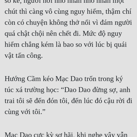
số kể, người hơi nhỏ nhắn nhỏ nhắn một 
chút thì càng vô cùng nguy hiểm, thậm chí 
còn có chuyện không thở nổi vì đám người 
quá chật chội nên chết đi. Mức độ nguy 
hiểm chẳng kém là bao so với lúc bị quái 
vật tấn công.
Hướng Cầm kéo Mạc Dao trốn trong ký 
túc xá trường học: “Dao Dao đừng sợ, anh 
trai tôi sẽ đến đón tôi, đến lúc đó cậu rời đi 
cùng với tôi.”
Mạc Dao cực kỳ sợ hãi, khi nghe vậy vẫn 