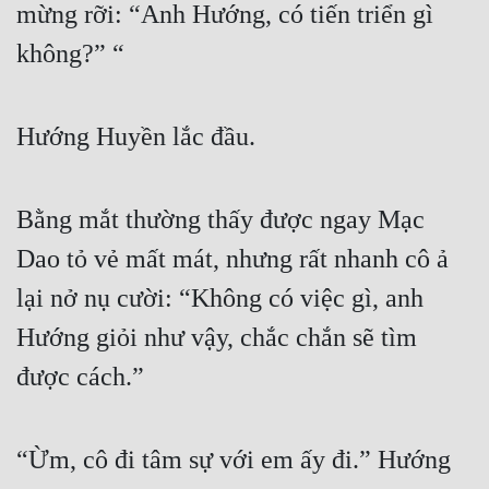
mừng rỡi: “Anh Hướng, có tiến triển gì 
Cổ Đại
không?” “
Du Hí
Dã Sử
Hướng Huyền lắc đầu.
Dị Giới
Dị Năng
Bằng mắt thường thấy được ngay Mạc 
Gia Đấu
Dao tỏ vẻ mất mát, nhưng rất nhanh cô ả 
Góc Nhìn Nam
lại nở nụ cười: “Không có việc gì, anh 
Góc Nhìn Nữ
Hướng giỏi như vậy, chắc chắn sẽ tìm 
Huyền Huyễn
được cách.”
Huyền Nghi
Huyền Ảo
“Ừm, cô đi tâm sự với em ấy đi.” Hướng 