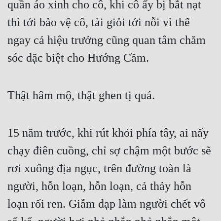
quần áo xinh cho cô, khi cô ấy bị bắt nạt 
Đẹp
thì tới bảo vệ cô, tài giỏi tới nỗi vì thế 
ngay cả hiệu trưởng cũng quan tâm chăm 
Đẹp Hiệp
sóc đặc biệt cho Hướng Cầm.
Tính Cách Nhân Vật :
Cơ Trí
Thật hâm mộ, thật ghen tị quá.
Sát Phạt Quyết Đoán
Vô Sỉ
15 năm trước, khi rút khỏi phía tây, ai nấy 
Điềm Đạm
chạy điên cuồng, chỉ sợ chậm một bước sẽ 
rơi xuống địa ngục, trên đường toàn là 
người, hỗn loạn, hỗn loạn, cả thảy hỗn 
loạn rối ren. Giẫm đạp làm người chết vô 