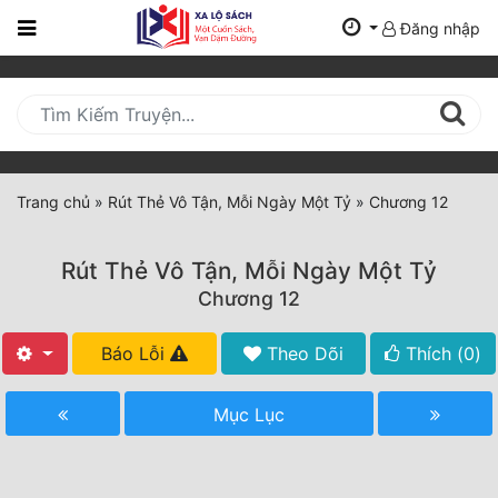
Đăng nhập
Trang
Chủ
Mới
Cập
Nhật
Trang chủ
»
Rút Thẻ Vô Tận, Mỗi Ngày Một Tỷ
»
Chương 12
(current)
BXH
Rút Thẻ Vô Tận, Mỗi Ngày Một Tỷ
Thể Loại
Chương 12
Báo Lỗi
Theo Dõi
Thích (
0
)
Tất Cả
Truyện Mới Ra
Mục Lục
Hoàn Thành