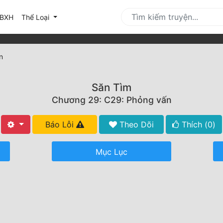
urrent)
BXH
Thể Loại
n
Săn Tìm
Chương 29: C29: Phỏng vấn
Báo Lỗi
Theo Dõi
Thích (
0
)
Mục Lục