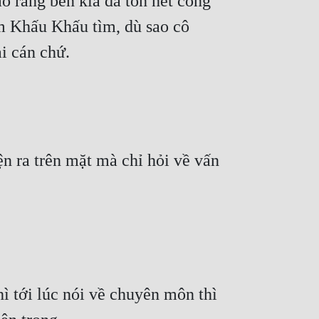
rằng bên kia đã tốn hết công 
 Khấu Khấu tìm, dù sao cô 
ài cán chứ.
n ra trên mặt mà chỉ hỏi về vấn 
ì tới lúc nói về chuyên môn thì 