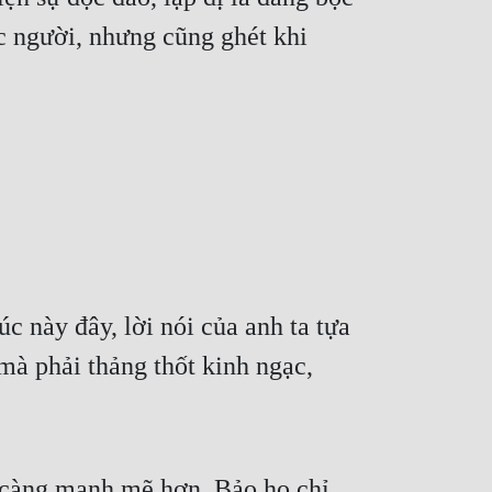
c người, nhưng cũng ghét khi 
 này đây, lời nói của anh ta tựa 
à phải thảng thốt kinh ngạc, 
 càng mạnh mẽ hơn. Bảo họ chỉ 