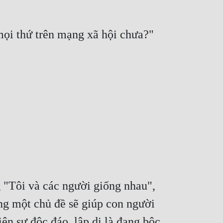
mọi thứ trên mạng xã hội chưa?"
"Tôi và các người giống nhau", 
g một chủ đề sẽ giúp con người 
ện sự độc đáo, lập dị là đang bộc 