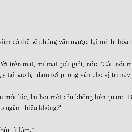
n có thể sẽ phỏng vấn ngược lại mình, hóa ra
ười trên mặt, mí mắt giật giật, nói: "Cậu nói 
y tại sao lại dám tới phỏng vấn cho vị trí này
một lúc, lại hỏi một câu không liên quan: "
eo ngắn nhiều không?"
ôi, ít lắm."