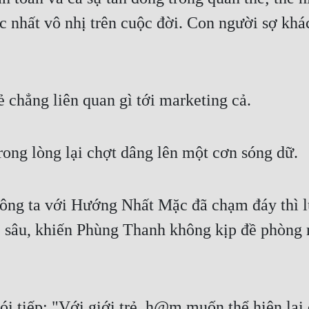
ộc nhất vô nhị trên cuộc đời. Con người sợ khá
ẻ chẳng liên quan gì tới marketing cả.
ng lòng lại chợt dâng lên một cơn sóng dữ.
ông ta với Hướng Nhất Mặc đã chạm đáy thì lúc
c sâu, khiến Phùng Thanh không kịp đề phòng m
i tiếp: "Với giới trẻ, h@m muốn thể hiện lại