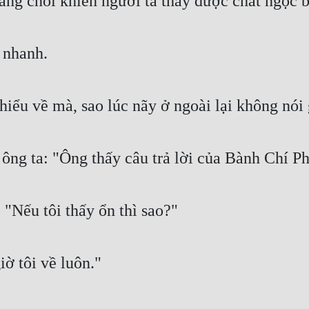
 sáng chói khiến người ta thấy được chất ngọc 
 nhanh.
hiểu về mà, sao lúc nãy ở ngoài lại không nói 
ng ta: "Ông thấy câu trả lời của Bành Chí Ph
"Nếu tôi thấy ổn thì sao?"
ờ tôi về luôn."