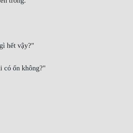
bên trong.
gì hết vậy?"
i có ổn không?"