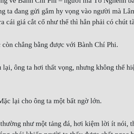
ng về Bành Chí Phi – người mà Tô Nghênh bảo 
ông ta đang gửi gắm hy vọng vào người mà Lâm
 cái giá cắt cổ như thế thì hẳn phải có chút t
còn chẳng bằng được với Bành Chí Phi.
ại, ông ta hơi thất vọng, nhưng không thể hiệ
c lại cho ông ta một bất ngờ lớn.
hường như một tảng đá, hơi kiệm lời ít nói, th