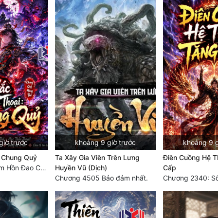
giờ trước
khoảng 9 giờ trước
khoảng 9 g
: Chung Quỷ
Ta Xây Gia Viên Trên Lưng
Điên Cuồng Hệ T
Chương 185 Trảm Hồn Đao Cơ Trương Ngưng Dao
Huyền Vũ (Dịch)
Cấp
Chương 4505 Bảo đảm nhất.