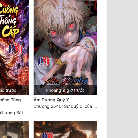
iờ trước
khoảng 9 giờ trước
hống Tăng
Âm Dương Quỷ Y
Chương 2540: Sự quỷ dị của Lý Trường Phong
Chương 2340: Số Lượng Bất Túc!