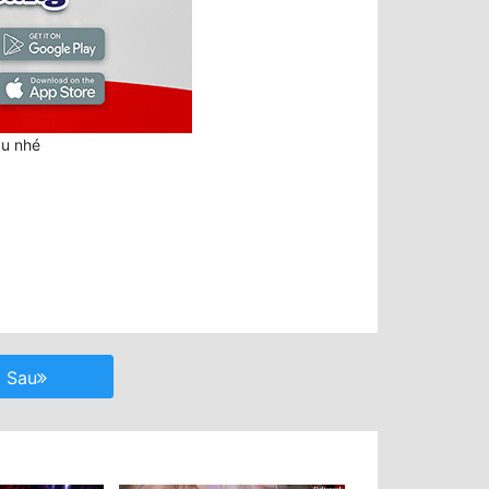
au nhé
Sau