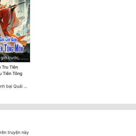
giờ trước
 Tru Tiên
u Tiên Tông
Chương 500: Đánh bại Quái Ngư, tiến nhập Hồng Thụ lâm
trên truyện này