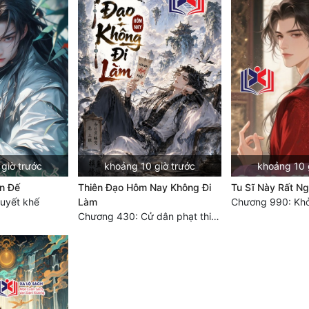
giờ trước
khoảng 10 giờ trước
khoảng 10 
n Đế
Thiên Đạo Hôm Nay Không Đi
Tu Sĩ Này Rất N
uyết khế
Làm
Chương 430: Cử dân phạt thiên (3)