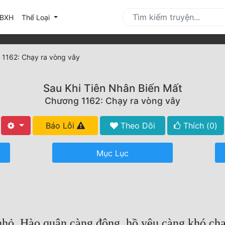
urrent)
BXH
Thể Loại
1162: Chạy ra vòng vây
Sau Khi Tiên Nhân Biến Mất
Chương 1162: Chạy ra vòng vây
Báo Lỗi
Theo Dõi
Thích (
0
)
Mục Lục
nhỏ, Hào quân càng đông, hồ yêu càng khó ch