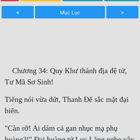
Free
Mục Lục
Hậu Cung
Truyện Convert
Truyện Dịch
Truyện Nhập Môn
    Chương 34: Quy Khư thánh địa đệ tử, 
Truyện ngắn
Xa Lộ Dịch
Tiếng nói vừa dứt, Thanh Đế sắc mặt đại 
Cung Đấu
Cạnh Kỹ
"Càn rỡ! Ai dám cả gan nhục mạ phụ 
Cổ Tiên Hiệp
hoàng?!" Đại hoàng tử Lục Lăng nghe vậy, 