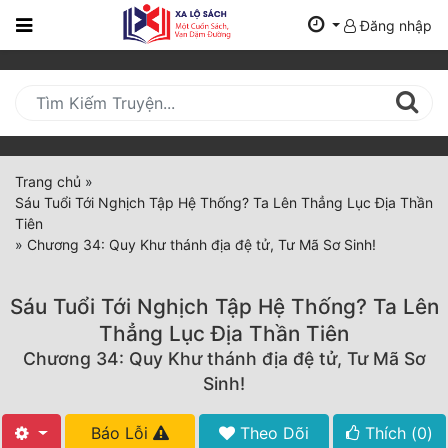
Đăng nhập
Trang
Chủ
Mới
Cập
Nhật
Trang chủ
»
(current)
Sáu Tuổi Tới Nghịch Tập Hệ Thống? Ta Lên Thẳng Lục Địa Thần
BXH
Tiên
»
Chương 34: Quy Khư thánh địa đệ tử, Tư Mã Sơ Sinh!
Thể Loại
Sáu Tuổi Tới Nghịch Tập Hệ Thống? Ta Lên
Tất Cả
Thẳng Lục Địa Thần Tiên
Chương 34: Quy Khư thánh địa đệ tử, Tư Mã Sơ
Truyện Mới Ra
Sinh!
Hoàn Thành
Báo Lỗi
Theo Dõi
Thích (
0
)