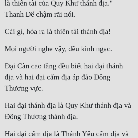
là thiên tài của Quy Khư thánh địa." 
Đẹp
Đẹp Hiệp
Tính Cách Nhân Vật :
Cơ Trí
Đại Càn cao tầng đều biết hai đại thánh 
Sát Phạt Quyết Đoán
địa và hai đại cấm địa áp đảo Đông 
Vô Sỉ
Điềm Đạm
Hai đại thánh địa là Quy Khư thánh địa và 
Hai đại cấm địa là Thánh Yêu cấm địa và 