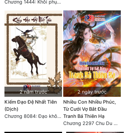
Chương 1444: Khôi phục quỹ đạo
2 năm trước
2 ngày trước
Kiếm Đạo Đệ Nhất Tiên
Nhiều Con Nhiều Phúc,
(Dịch)
Từ Cưới Vợ Bắt Đầu
Chương 8084: Đạo không bờ bến (Đại kết cục) (10)
Tranh Bá Thiên Hạ
Chương 2297 Chu Du Du mang thai