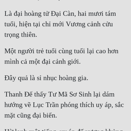
Tu Chân
Là đại hoàng tử Đại Càn, hai mươi tám 
Tu Tiên
tuổi, hiện tại chỉ mới Vương cảnh cửu 
Tội Phạm
Vô Địch
Một người trẻ tuổi cùng tuổi lại cao hơn 
Võ Hiệp
Võng Du
Xuyên Không
Xuyên Nhanh
Thanh Đế thấy Tư Mã Sơ Sinh lại dám 
Xuyên Sách
hướng về Lục Trần phóng thích uy áp, sắc 
Xuyên Thư
Điền Văn