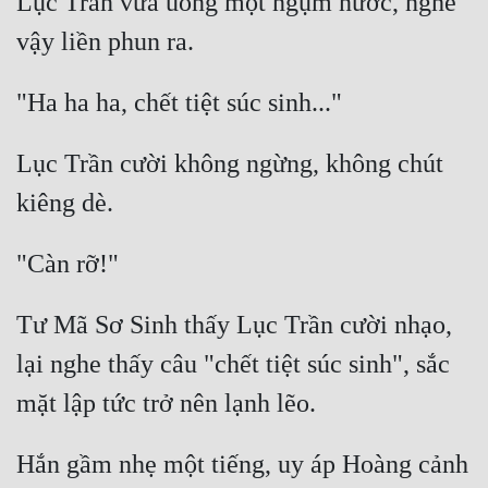
Lục Trần vừa uống một ngụm nước, nghe 
Mưu Mô
Mạt Thế
Mỹ Thực
Lục Trần cười không ngừng, không chút 
Ngôn Tình
Ngược
Nữ Cường
Nữ Phụ
Tư Mã Sơ Sinh thấy Lục Trần cười nhạo, 
Phong Thủy - Tâm Linh
lại nghe thấy câu "chết tiệt súc sinh", sắc 
Phương Tây
Phản Phái
Hắn gầm nhẹ một tiếng, uy áp Hoàng cảnh 
Quan Trường