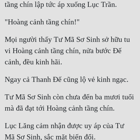
Quân Sự
Sảng Văn
Sắc
Mọi người thấy Tư Mã Sơ Sinh sở hữu tu 
Sủng
vi Hoàng cảnh tầng chín, nửa bước Đế 
Thanh Xuân
Tiên Hiệp
Tiểu Thuyết
Tư Mã Sơ Sinh còn chưa đến ba mươi tuổi 
Trinh Thám
Triều Đấu
Trùng Sinh
Lục Lăng cảm nhận được uy áp của Tư 
Trọng Sinh