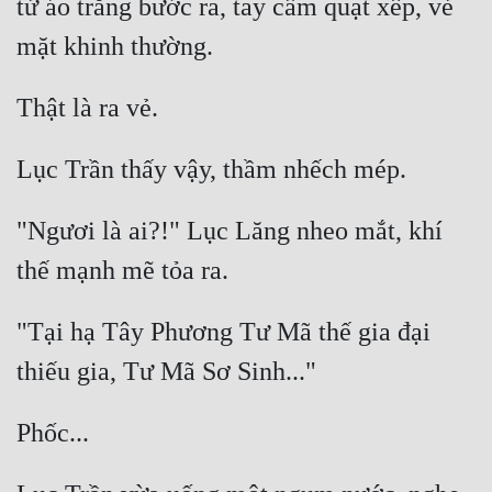
tử áo trắng bước ra, tay cầm quạt xếp, vẻ 
Hài Hước
Hệ Thống
Học Đường
Khoa Huyễn
Khoa Huyễn Không Gian
"Ngươi là ai?!" Lục Lăng nheo mắt, khí 
Kinh Dị
Kiếm Hiệp
Kỳ Huyễn
"Tại hạ Tây Phương Tư Mã thế gia đại 
Kỳ Ảo
Linh Dị
Làm Giàu
Lịch Sử