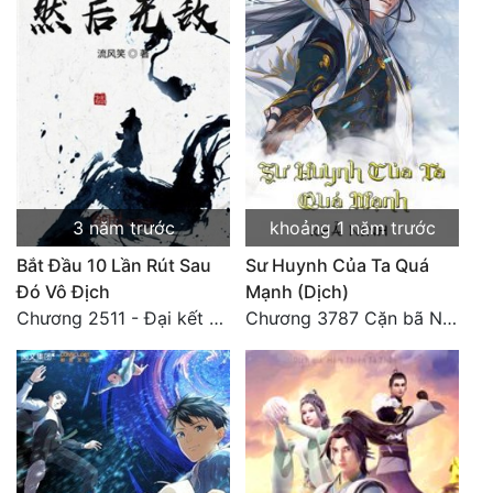
3 năm trước
khoảng 1 năm trước
Bắt Đầu 10 Lần Rút Sau
Sư Huynh Của Ta Quá
Đó Vô Địch
Mạnh (Dịch)
Chương 2511 - Đại kết cục, Phiên ngoại thiên: Chư thiên quy nhất giới, vĩnh hằng thế giới. Hết!
Chương 3787 Cặn bã Nam Thiên Đạo