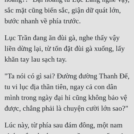
Cổ Đại
sắc mặt cũng biến sắc, giận dữ quát lớn, 
Du Hí
Dã Sử
Lục Trần đang ăn đùi gà, nghe thấy vậy 
Dị Giới
liền dừng lại, từ tốn đặt đùi gà xuống, lấy 
Dị Năng
Gia Đấu
"Ta nói có gì sai? Đường đường Thanh Đế, 
Góc Nhìn Nam
tu vi lục địa thần tiên, ngay cả con dân 
Góc Nhìn Nữ
mình trong ngày đại hỉ cũng không bảo vệ 
Huyền Huyễn
Huyền Nghi
Lúc này, từ phía sau đám đông, một nam 
Huyền Ảo