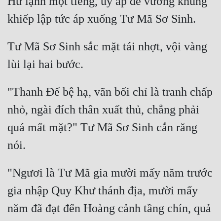
Hừ lạnh một tiếng, uy áp đế vương khủng 
Đô Thị
Đông Phương
Tư Mã Sơ Sinh sắc mặt tái nhợt, vội vàng 
Đông Phương Huyền Huyễn
Đồng Nhân
"Thanh Đế bệ hạ, vãn bối chỉ là tranh chấp 
Cẩu Đạo Trường Sinh
nhỏ, ngài đích thân xuất thủ, chẳng phải 
Ngự Thú
quá mất mặt?" Tư Mã Sơ Sinh cắn răng 
Truyện Nam
Truyện Nữ
"Ngươi là Tư Mã gia mười mấy năm trước 
Vô Địch Lưu
gia nhập Quy Khư thánh địa, mười mấy 
Xây Dựng Thế Lực
năm đã đạt đến Hoàng cảnh tầng chín, quả 
Đam Mỹ