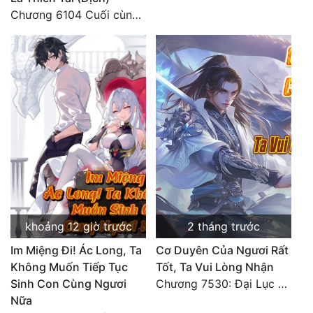
Chương 6104 Cuối cùng (HẾT)
khoảng 12 giờ trước
2 tháng trước
Im Miệng Đi! Ác Long, Ta
Cơ Duyên Của Ngươi Rất
Không Muốn Tiếp Tục
Tốt, Ta Vui Lòng Nhận
Sinh Con Cùng Ngươi
Chương 7530: Đại Lục Khởi Nguyên – Kiến Thành 71
Nữa