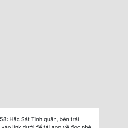
8: Hắc Sát Tinh quân, bên trái
 vào link dưới để tải app về đọc nhé