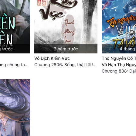
g trước
3 năm trước
4 tháng
Vô Địch Kiếm Vực
Thọ Nguyên Có T
Chương 3574 Cùng chung tay, thành công (2/2)
Chương 2806: Sống, thật tốt! (Đại kết cục)
Vô Hạn Thọ Nguy