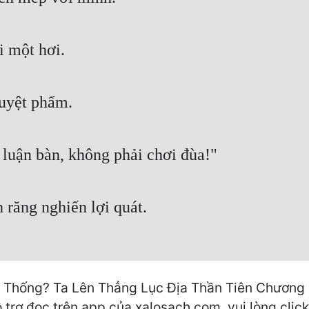
i một hơi.
tuyệt phẩm.
 luận bàn, không phải chơi đùa!"
 răng nghiến lợi quát.
 Thống? Ta Lên Thẳng Lục Địa Thần Tiên Chương 5
 trợ đọc trên app của xalosach.com, vui lòng click