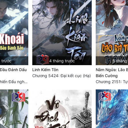
 trước
4 tháng trước
5 tháng
 Đầu Đánh Dấu
Linh Kiếm Tôn
Nằm Ngửa: Lão B
Chương 5424: Đại kết cục (Hạ)
Biến Cường
Chương 3744. Chiến Đấu nghiền ép, Cực Thiên Chỉ Chủ (Đại Kết Cục)