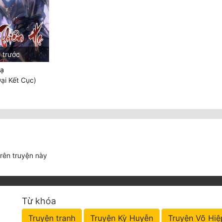
 trước
Hạ
ại Kết Cục)
trên truyện này
Từ khóa
Truyện tranh
Truyện Kỳ Huyễn
Truyện Võ Hiệ