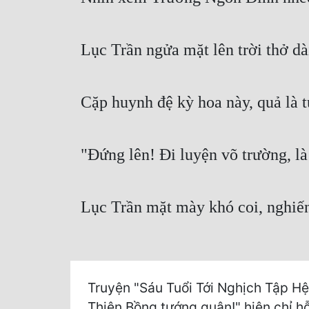
Lục Trần ngửa mặt lên trời thở dà
Cặp huynh đệ kỳ hoa này, quả là 
"Đứng lên! Đi luyện võ trường, là
Lục Trần mặt mày khó coi, nghiến
Truyện "Sáu Tuổi Tới Nghịch Tập Hệ
Thiên Bồng tướng quân!" hiện chỉ hỗ