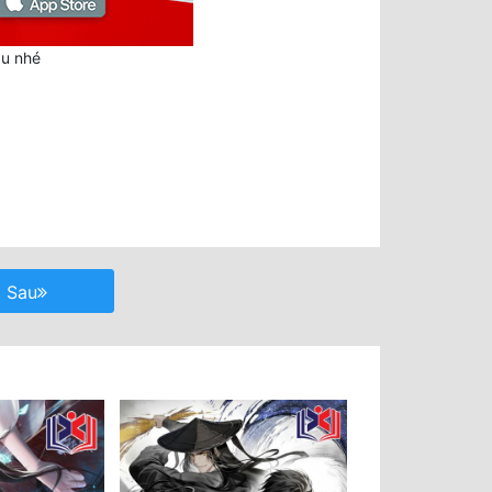
au nhé
Sau