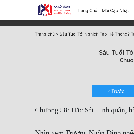
(c
Trang Chủ
Mới Cập Nhật
Trang chủ
»
Sáu Tuổi Tới Nghịch Tập Hệ Thống? T
Sáu Tuổi Tớ
Chươn
Trước
Chương 58: Hắc Sát Tinh quân, b
Nhìn xem Trương Ngôn Đình nhế