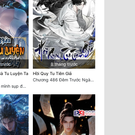
 trước
8 tháng trước
à Tu Luyện Ta
Hồi Quy Tu Tiên Giả
Chương 486 Đêm Trước Ngày Tận Thế (3)
Chương 2151: Tự mình sụp đổ, nhận biết hủy diệt