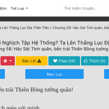
urrent)
BXH
Thể Loại
a Lên Thẳng Lục Địa Thần Tiên
»
Chương 58: Hắc Sát Tinh quân, bên
i Nghịch Tập Hệ Thống? Ta Lên Thẳng Lục Đ
g 58: Hắc Sát Tinh quân, bên trái Thiên Bồng tướng
Báo Lỗi
Theo Dõi
Thích (
0
)
Mục Lục
ên trái Thiên Bồng tướng quân!
ch mép với mình.