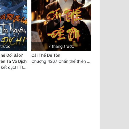
 trước
7 tháng trước
hể Đổi Bảo?
Cái Thế Đế Tôn
ên Ta Vô Địch
Chương 4267 Chấn thế thiên quan (đại kết cục)
Chương 808: Đại kết cục! ! ! ! ! !