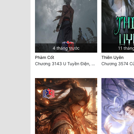
4 tháng trước
11 thán
Phàm Cốt
Thiên Uyên
Chương 3143 U Tuyền Điện, U Minh dị tượng bách quỷ dạ hành