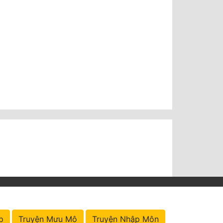
p
Truyện Mưu Mô
Truyện Nhập Môn