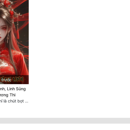
 trước
nh, Linh Sủng
ương Thi
Chương 3122: Chỉ là chút bọt nước! Điều kiện và tài liệu!**