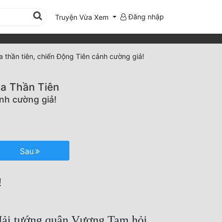
Đăng nhập
Truyện Vừa Xem
a thần tiên, chiến Động Tiên cảnh cường giả!
ịa Thần Tiên
ảnh cường giả!
Sau
!
t Hải tướng quân Vương Tam hỏi