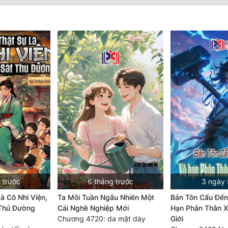
 trước
6 tháng trước
3 ngày 
à Cô Nhi Viện,
Ta Mỗi Tuần Ngẫu Nhiên Một
Bản Tôn Cẩu Đến
 Thủ Đường
Cái Nghề Nghiệp Mới
Hạn Phân Thân X
Chương 4720: da mặt dày
Giới