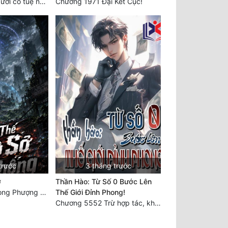
Chương 2429 Ngươi có tuệ nhãn? Ta có...
Chương 1971 Đại Kết Cục!
trước
3 tháng trước
ở
Thần Hào: Từ Số 0 Bước Lên
Chương 6550: Long Phượng Thần Trận
Thế Giới Đỉnh Phong!
Chương 5552 Trừ hợp tác, không còn cách nào khác!