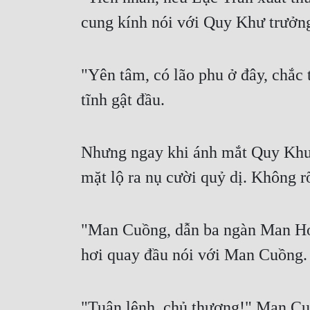
cung kính nói với Quy Khư trưởng
"Yên tâm, có lão phu ở đây, chắc
tĩnh gật đầu.
Nhưng ngay khi ánh mắt Quy Khư t
mặt lộ ra nụ cười quỷ dị. Không r
"Man Cuồng, dẫn ba ngàn Man Hoa
hơi quay đầu nói với Man Cuồng.
"Tuân lệnh, chủ thượng!" Man Cu