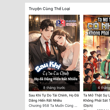
Truyện Cùng Thể Loại
8 tháng trước
4 tháng
Sau Khi Tự Do Tài Chính, Họ Đã
Ta Mở Thật Sự L
Dâng Hiến Rất Nhiều
Không Phải Sát
Chương 958 Ta Muốn Cùng Các Cô Vĩnh Viễn Ở Bên Nhau (2) Hết
(Dịch)