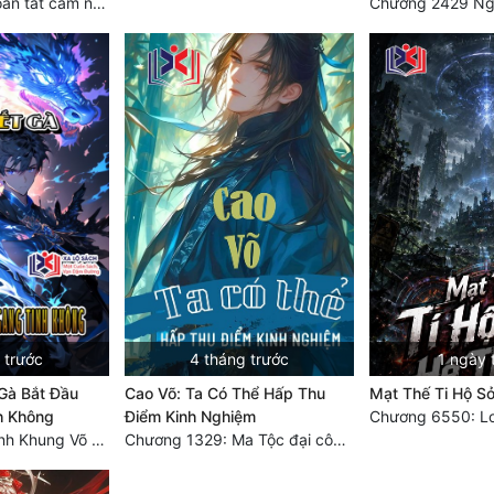
Chương 1624 Hoàn tất cảm nghĩ (2)
 trước
4 tháng trước
1 ngày 
 Gà Bắt Đầu
Cao Võ: Ta Có Thể Hấp Thu
Mạt Thế Ti Hộ S
h Không
Điểm Kinh Nghiệm
Chương 1683 Tinh Khung Võ Thánh (Hết)
Chương 1329: Ma Tộc đại công chúa Thương Nguyệt