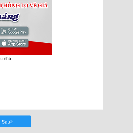
au nhé
Sau