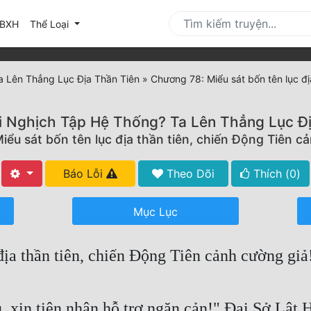
urrent)
BXH
Thể Loại
a Lên Thẳng Lục Địa Thần Tiên
»
Chương 78: Miểu sát bốn tên lục đị
i Nghịch Tập Hệ Thống? Ta Lên Thẳng Lục Đ
ểu sát bốn tên lục địa thần tiên, chiến Động Tiên c
Báo Lỗi
Theo Dõi
Thích (
0
)
Mục Lục
địa thần tiên, chiến Động Tiên cảnh cường giả
ủ, xin tiên nhân hỗ trợ ngăn cản!" Đại Sở Lậ