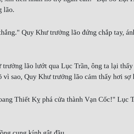
 lão.
 thắng." Quy Khư trưởng lão đứng chắp tay, án
rưởng lão lướt qua Lục Trần, ông ta lại thấy 
õ vì sao, Quy Khư trưởng lão cảm thấy hơi sợ 
ng Thiết Kỵ phá cửa thành Vạn Cốc!" Lục Trầ
ồng cung kính gật đầu.