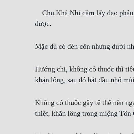
    Chu Khả Nhi cầm lấy dao phẫu thuật, do điều kiện hữu hạn nên cô ấy không có cách nào tiêu độc cho dao 
được.
Mặc dù có đèn cồn nhưng dưới nhi
Hướng chi, không có thuốc thì ti
khăn lông, sau đó bắt đầu nhổ mũi
Không có thuốc gây tê thế nên ng
thiết, khăn lông trong miệng Tôn C