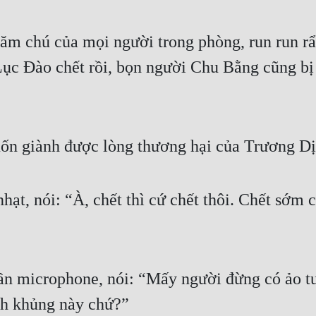
m chú của mọi người trong phòng, run run rẩy
ục Đào chết rồi, bọn người Chu Bằng cũng bị c
uốn giành được lòng thương hại của Trương Dị
t, nói: “À, chết thì cứ chết thôi. Chết sớm c
ần microphone, nói: “Mấy người đừng có ảo t
inh khủng này chứ?”