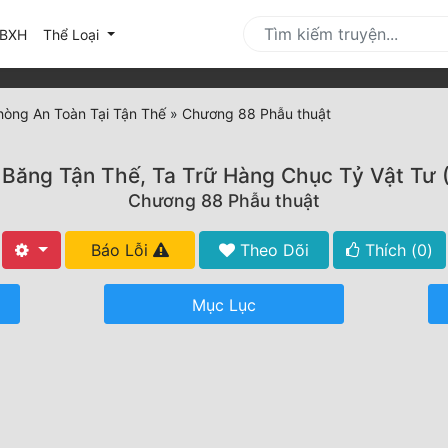
urrent)
BXH
Thể Loại
hòng An Toàn Tại Tận Thế
»
Chương 88 Phẫu thuật
Băng Tận Thế, Ta Trữ Hàng Chục Tỷ Vật Tư 
Chương 88 Phẫu thuật
Báo Lỗi
Theo Dõi
Thích (
0
)
Mục Lục