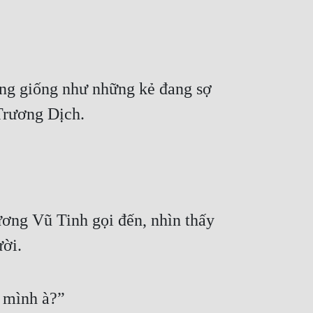
ông giống như những kẻ đang sợ 
Trương Dịch.
ơng Vũ Tinh gọi đến, nhìn thấy 
ười.
 mình à?”