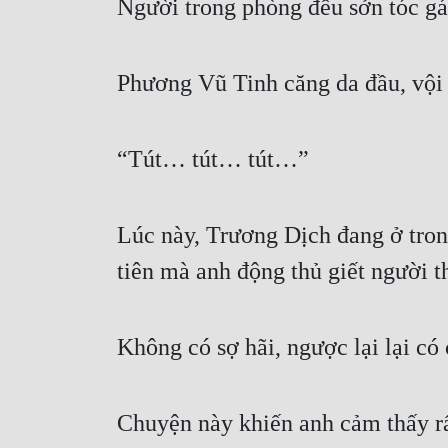
Người trong phòng đều sởn tóc g
Phương Vũ Tinh căng da đầu, vội
“Tút… tút… tút…”
Lúc này, Trương Dịch đang ở trong 
tiên mà anh động thủ giết người t
Không có sợ hãi, ngược lại lại có
Chuyện này khiến anh cảm thấy rất 