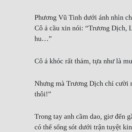
Phương Vũ Tinh dưới ánh nhìn chă
Cô ả cầu xin nói: “Trương Dịch, L
hu…”
Cô ả khóc rất thảm, tựa như là m
Nhưng mà Trương Dịch chỉ cười nhạ
thôi!”
Trong tay anh cầm dao, giơ đến g
có thể sống sót dưới trận tuyệt k