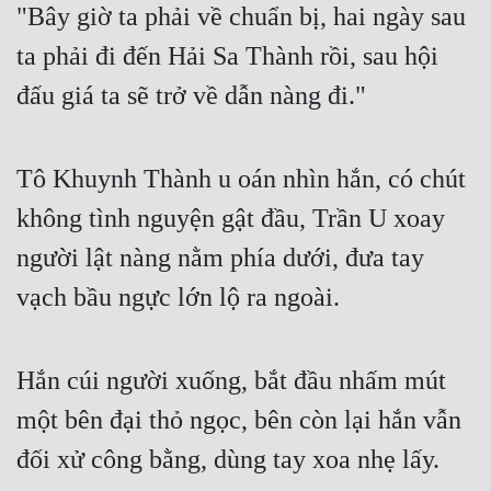
"Bây giờ ta phải về chuẩn bị, hai ngày sau 
Quân Sự
ta phải đi đến Hải Sa Thành rồi, sau hội 
Sảng Văn
đấu giá ta sẽ trở về dẫn nàng đi."
Sắc
Sủng
Tô Khuynh Thành u oán nhìn hắn, có chút 
Thanh Xuân
không tình nguyện gật đầu, Trần U xoay 
Tiên Hiệp
người lật nàng nằm phía dưới, đưa tay 
vạch bầu ngực lớn lộ ra ngoài.
Tiểu Thuyết
Trinh Thám
Hắn cúi người xuống, bắt đầu nhấm mút 
Triều Đấu
một bên đại thỏ ngọc, bên còn lại hắn vẫn 
Trùng Sinh
đối xử công bằng, dùng tay xoa nhẹ lấy.
Trọng Sinh