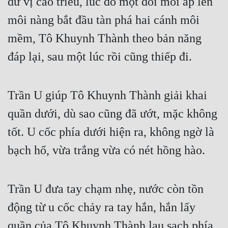
dư vị cao triều, lúc đó một đôi môi áp lên 
Đô Thị
môi nàng bắt đầu tàn phá hai cánh môi 
Đông Phương
mềm, Tô Khuynh Thành theo bản năng 
Đông Phương Huyền Huyễn
đáp lại, sau một lúc rồi cũng thiếp đi.
Đồng Nhân
Trần U giúp Tô Khuynh Thành giải khai 
Cẩu Đạo Trường Sinh
quần dưới, dù sao cũng đã ướt, mặc không 
Ngự Thú
tốt. U cốc phía dưới hiện ra, không ngờ là 
Truyện Nam
bạch hổ, vừa trắng vừa có nét hồng hào.
Truyện Nữ
Trần U đưa tay chạm nhẹ, nước còn tồn 
Vô Địch Lưu
động từ u cốc chảy ra tay hắn, hắn lấy 
Xây Dựng Thế Lực
quần của Tô Khuynh Thành lau sạch phía 
Đam Mỹ