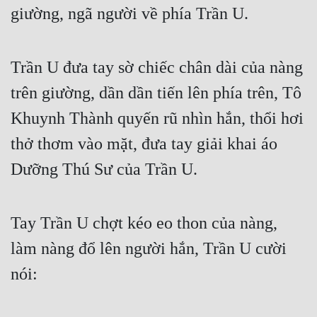
giường, ngã người về phía Trần U.
Mưu Mô
Mạt Thế
Trần U đưa tay sờ chiếc chân dài của nàng 
Mỹ Thực
trên giường, dần dần tiến lên phía trên, Tô 
Ngôn Tình
Khuynh Thành quyến rũ nhìn hắn, thổi hơi 
Ngược
thở thơm vào mặt, đưa tay giải khai áo 
Dưỡng Thú Sư của Trần U.
Nữ Cường
Nữ Phụ
Tay Trần U chợt kéo eo thon của nàng, 
Phong Thủy - Tâm Linh
làm nàng đổ lên người hắn, Trần U cười 
Phương Tây
nói:
Phản Phái
Quan Trường