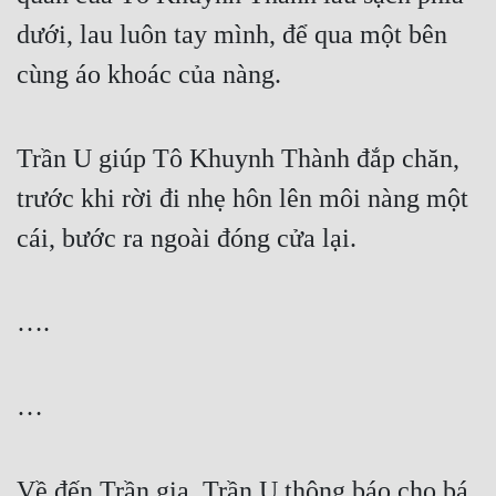
dưới, lau luôn tay mình, để qua một bên 
Đẹp
cùng áo khoác của nàng.
Đẹp Hiệp
Tính Cách Nhân Vật :
Trần U giúp Tô Khuynh Thành đắp chăn, 
Cơ Trí
trước khi rời đi nhẹ hôn lên môi nàng một 
cái, bước ra ngoài đóng cửa lại.
Sát Phạt Quyết Đoán
Vô Sỉ
….
Điềm Đạm
…
Về đến Trần gia, Trần U thông báo cho bá 