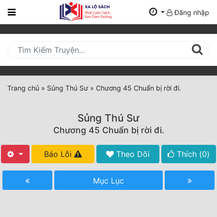
Đăng nhập
Trang
Chủ
Mới
Cập
Nhật
Trang chủ
»
Sủng Thú Sư
»
Chương 45 Chuẩn bị rời đi.
(current)
BXH
Sủng Thú Sư
Thể Loại
Chương 45 Chuẩn bị rời đi.
Báo Lỗi
Theo Dõi
Thích (
0
)
Tất Cả
Truyện Mới Ra
Mục Lục
Hoàn Thành