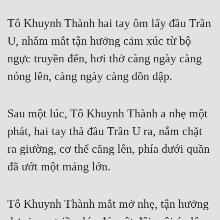
Tu Chân
Tô Khuynh Thành hai tay ôm lấy đầu Trần 
Tu Tiên
U, nhắm mắt tận hưởng cảm xúc từ bộ 
Tội Phạm
ngực truyền đến, hơi thở càng ngày càng 
Vô Địch
nóng lên, càng ngày càng dồn dập.
Võ Hiệp
Võng Du
Sau một lúc, Tô Khuynh Thành a nhẹ một 
Xuyên Không
phát, hai tay thả đầu Trần U ra, nắm chặt 
ra giường, cơ thể căng lên, phía dưới quần 
Xuyên Nhanh
đã ướt một mảng lớn.
Xuyên Sách
Xuyên Thư
Tô Khuynh Thành mắt mở nhẹ, tận hưởng 
Điền Văn