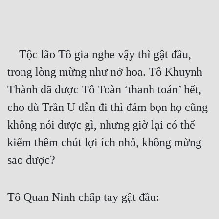
Free
Hậu Cung
    Tộc lão Tô gia nghe vậy thì gật đầu, 
Truyện Convert
trong lòng mừng như nở hoa. Tô Khuynh 
Truyện Dịch
Thành đã được Tô Toàn ‘thanh toán’ hết, 
Truyện Nhập Môn
cho dù Trần U dẫn đi thì đám bọn họ cũng 
Truyện ngắn
không nói được gì, nhưng giờ lại có thể 
Xa Lộ Dịch
kiếm thêm chút lợi ích nhỏ, không mừng 
sao được?
Cung Đấu
Cạnh Kỹ
Tô Quan Ninh chấp tay gật đầu:
Cổ Tiên Hiệp