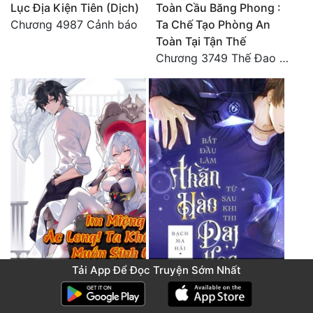
Lục Địa Kiện Tiên (Dịch)
Toàn Cầu Băng Phong :
Chương 4987 Cảnh báo
Ta Chế Tạo Phòng An
Toàn Tại Tận Thế
Chương 3749 Thế Đao xuất kích
khoảng 8 giờ trước
2 năm trước
Tải App Để Đọc Truyện Sớm Nhất
Im Miệng Đi! Ác Long, Ta
Bắt Đầu Làm Thần Hào
Không Muốn Tiếp Tục
Từ Sau Khi Thi Đại Học