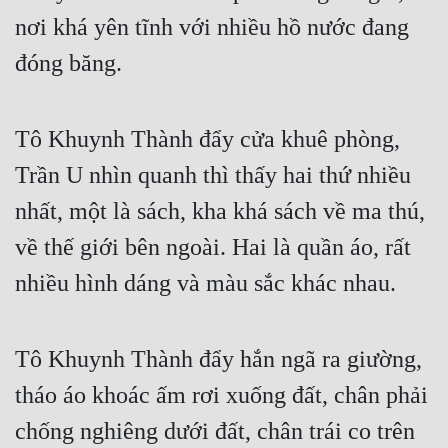
Hài Hước
nơi khá yên tĩnh với nhiều hồ nước đang 
Hệ Thống
đóng băng.
Học Đường
Khoa Huyễn
Tô Khuynh Thành đẩy cửa khuê phòng, 
Khoa Huyễn Không Gian
Trần U nhìn quanh thì thấy hai thứ nhiều 
Kinh Dị
nhất, một là sách, kha khá sách về ma thú, 
về thế giới bên ngoài. Hai là quần áo, rất 
Kiếm Hiệp
nhiều hình dáng và màu sắc khác nhau.
Kỳ Huyễn
Kỳ Ảo
Tô Khuynh Thành đẩy hắn ngã ra giường, 
Linh Dị
tháo áo khoác ấm rơi xuống đất, chân phải 
Làm Giàu
chống nghiêng dưới đất, chân trái co trên 
Lịch Sử