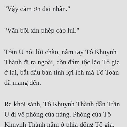
Cổ Đại
"Vậy cảm ơn đại nhân."
Du Hí
Dã Sử
"Vãn bối xin phép cáo lui."
Dị Giới
Dị Năng
Trần U nói lời chào, nắm tay Tô Khuynh 
Gia Đấu
Thành đi ra ngoài, còn đám tộc lão Tô gia 
ở lại, bắt đầu bàn tính lợi ích mà Tô Toàn 
Góc Nhìn Nam
đã mang đến.
Góc Nhìn Nữ
Huyền Huyễn
Ra khỏi sảnh, Tô Khuynh Thành dẫn Trần 
Huyền Nghi
U đi về phòng của nàng. Phòng của Tô 
Huyền Ảo
Khuynh Thành nằm ở phía đông Tô gia, 