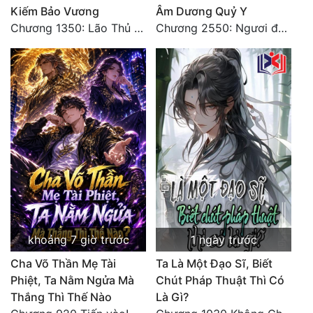
Kiếm Bảo Vương
Âm Dương Quỷ Y
Chương 1350: Lão Thủ (4/5)
Chương 2550: Ngươi đoán xem
Đẹp
Đẹp Hiệp
Tính Cách Nhân Vật :
Cơ Trí
Sát Phạt Quyết Đoán
Vô Sỉ
Điềm Đạm
khoảng 7 giờ trước
1 ngày trước
Cha Võ Thần Mẹ Tài
Ta Là Một Đạo Sĩ, Biết
Phiệt, Ta Nằm Ngửa Mà
Chút Pháp Thuật Thì Có
Thắng Thì Thế Nào
Là Gì?