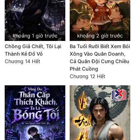
Mưu Mô
Mạt Thế
khoảng 1 giờ trước
khoảng 2 giờ trước
Mỹ Thực
Chồng Giả Chết, Tôi Lại
Ba Tuổi Rưỡi Biết Xem Bói
Ngôn Tình
Thành Kẻ Đổ Vỏ
Xông Vào Quân Doanh,
Chương 14 Hết
Cả Quân Đội Cưng Chiều
Ngược
Phát Cuồng
Nữ Cường
Chương 12 Hết
Nữ Phụ
Phong Thủy - Tâm Linh
Phương Tây
Phản Phái
Quan Trường