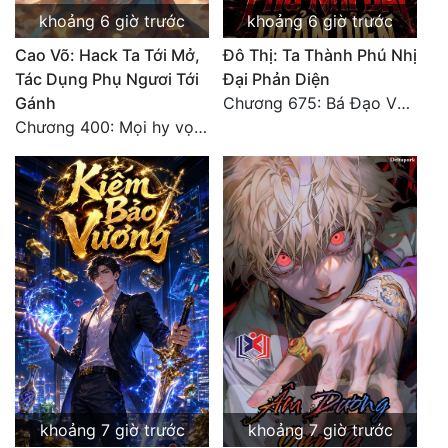
Đô Thị
khoảng 6 giờ trước
khoảng 6 giờ trước
Cao Võ: Hack Ta Tới Mở,
Đô Thị: Ta Thành Phú Nhị
Đông Phương
Tác Dụng Phụ Ngươi Tới
Đại Phản Diện
Đông Phương Huyền Huyễn
Gánh
Chương 675: Bá Đạo Vương Gia
Chương 400: Mọi hy vọng đặt trên Tô Mặc!
Đồng Nhân
Cẩu Đạo Trường Sinh
Ngự Thú
Truyện Nam
Truyện Nữ
Vô Địch Lưu
Xây Dựng Thế Lực
khoảng 7 giờ trước
khoảng 7 giờ trước
Đam Mỹ