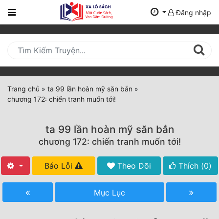
Đăng nhập
Trang
Chủ
Mới
Cập
Nhật
Trang chủ
»
ta 99 lần hoàn mỹ săn bắn
»
(current)
chương 172: chiến tranh muốn tới!
BXH
Thể Loại
ta 99 lần hoàn mỹ săn bắn
chương 172: chiến tranh muốn tới!
Tất Cả
Báo Lỗi
Theo Dõi
Thích (
0
)
Truyện Mới Ra
Mục Lục
Hoàn Thành