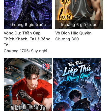
Quân Sự
Sảng Văn
khoảng 6 giờ trước
khoảng 6 giờ trước
Sắc
Võng Du: Thần Cấp
Vô Địch Hắc Quyền
Sủng
Thích Khách, Ta Là Bóng
Chương 360
Tối
Thanh Xuân
Chương 1705: Suy nghĩ sinh tồn của Vô Danh Tuyết!
Tiên Hiệp
Tiểu Thuyết
Trinh Thám
Triều Đấu
Trùng Sinh
Trọng Sinh