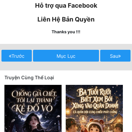
Hài Hước
Hỗ trợ qua Facebook
Hệ Thống
Liên Hệ Bản Quyền
Học Đường
Thanks you !!!
Khoa Huyễn
Khoa Huyễn Không Gian
Trước
Mục Lục
Sau
Kinh Dị
Kiếm Hiệp
Truyện Cùng Thể Loại
Kỳ Huyễn
Kỳ Ảo
Linh Dị
Làm Giàu
Lịch Sử