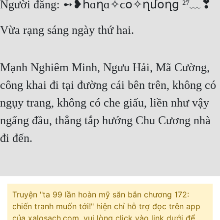
Người đăng: ➻❥հɑղɑ✧ϲօ✧ղմօղց ²⁷﹏❣
Free
Vừa rạng sáng ngày thứ hai.
Hậu Cung
Truyện Convert
Mạnh Nghiêm Minh, Ngưu Hải, Mã Cường,
Truyện Dịch
công khai đi tại đường cái bên trên, không có
Truyện Nhập Môn
ngụy trang, không có che giấu, liền như vậy
Truyện ngắn
ngẩng đầu, thẳng tắp hướng Chu Cương nhà
Xa Lộ Dịch
đi đến.
Cung Đấu
Cạnh Kỹ
Truyện "ta 99 lần hoàn mỹ săn bắn chương 172:
chiến tranh muốn tới!" hiện chỉ hỗ trợ đọc trên app
Cổ Tiên Hiệp
của xalosach.com, vui lòng click vào link dưới để