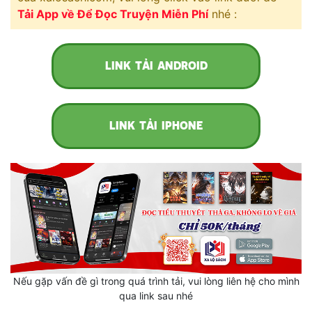
Cổ Đại
Tải App về Để Đọc Truyện Miễn Phí
nhé :
Du Hí
Dã Sử
LINK TẢI ANDROID
Dị Giới
Dị Năng
LINK TẢI IPHONE
Gia Đấu
Góc Nhìn Nam
Góc Nhìn Nữ
Huyền Huyễn
Huyền Nghi
Nếu gặp vấn đề gì trong quá trình tải, vui lòng liên hệ cho mình
Huyền Ảo
qua link sau nhé