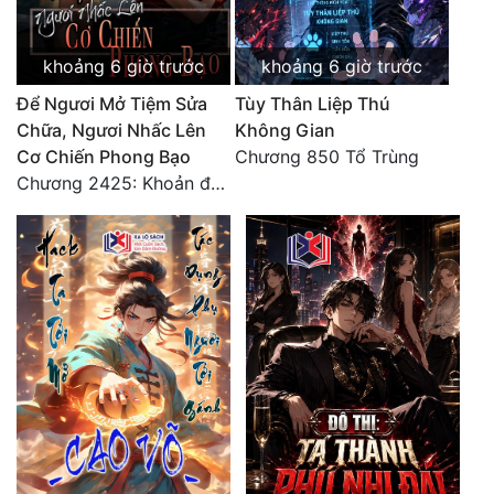
Tu Chân
khoảng 6 giờ trước
khoảng 6 giờ trước
Tu Tiên
Để Ngươi Mở Tiệm Sửa
Tùy Thân Liệp Thú
Tội Phạm
Chữa, Ngươi Nhấc Lên
Không Gian
Cơ Chiến Phong Bạo
Chương 850 Tổ Trùng
Vô Địch
Chương 2425: Khoản đầu tư của Tượng Chủ!! Nỗi nghi hoặc của Tô Bạch!
Võ Hiệp
Võng Du
Xuyên Không
Xuyên Nhanh
Xuyên Sách
Xuyên Thư
Điền Văn