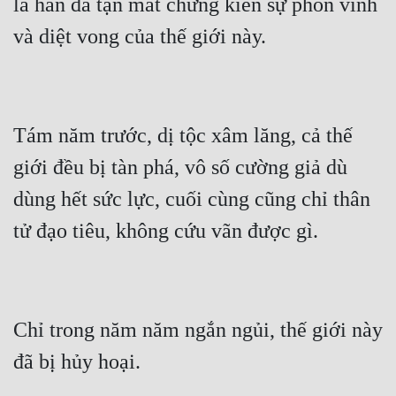
là hắn đã tận mắt chứng kiến sự phồn vinh 
Đô Thị
Đông Phương
Đông Phương Huyền Huyễn
Đồng Nhân
Tám năm trước, dị tộc xâm lăng, cả thế 
giới đều bị tàn phá, vô số cường giả dù 
Cẩu Đạo Trường Sinh
dùng hết sức lực, cuối cùng cũng chỉ thân 
Ngự Thú
Truyện Nam
Truyện Nữ
Vô Địch Lưu
Chỉ trong năm năm ngắn ngủi, thế giới này 
Xây Dựng Thế Lực
Đam Mỹ