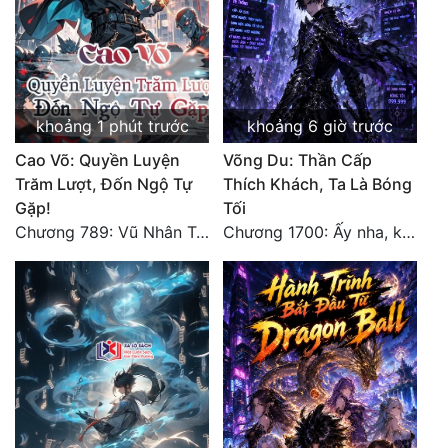
khoảng 1 phút trước
khoảng 6 giờ trước
Cao Võ: Quyền Luyện
Võng Du: Thần Cấp
Trăm Lượt, Đốn Ngộ Tự
Thích Khách, Ta Là Bóng
Gặp!
Tối
Chương 789: Vũ Nhân Tộc niềm vui ngoài ý muốn (2)
Chương 1700: Ấy nha, không có chuyện gì!