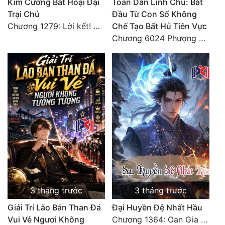
Kim Cương Bất Hoại Đại
Toàn Dân Lĩnh Chủ: Bắt
Trại Chủ
Đầu Từ Con Số Không
Chương 1279: Lời kết! Giang hồ hẹn ngày gặp lại!
Chế Tạo Bất Hủ Tiên Vực
Chương 6024 Phượng Tổ giúp ta! Mở lại luân hồi!
3 tháng trước
3 tháng trước
Giải Trí Lão Bản Than Đá
Đại Huyền Đệ Nhất Hầu
Vui Vẻ Ngươi Không
Chương 1364: Oan Gia Ngõ Hẹp