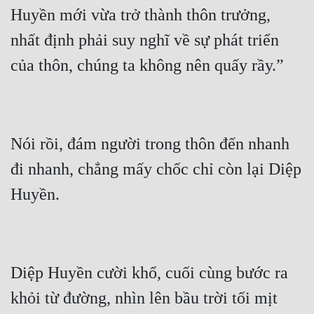
Huyền mới vừa trở thành thôn trưởng, 
Quân Sự
nhất định phải suy nghĩ về sự phát triển 
Sảng Văn
Sắc
Sủng
Thanh Xuân
Nói rồi, đám người trong thôn đến nhanh 
Tiên Hiệp
đi nhanh, chẳng mấy chốc chỉ còn lại Diệp 
Tiểu Thuyết
Trinh Thám
Triều Đấu
Diệp Huyền cười khổ, cuối cùng bước ra 
Trùng Sinh
khỏi từ đường, nhìn lên bầu trời tối mịt 
Trọng Sinh