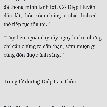
Cổ Đại
đã thông minh lanh lợi. Có Diệp Huyền 
Du Hí
dẫn dắt, thôn xóm chúng ta nhất định có 
Dã Sử
Dị Giới
“Tuy bên ngoài đầy rẫy nguy hiểm, nhưng 
Dị Năng
chỉ cần chúng ta cẩn thận, sớm muộn gì 
Gia Đấu
Góc Nhìn Nam
Góc Nhìn Nữ
Huyền Huyễn
Huyền Nghi
Huyền Ảo