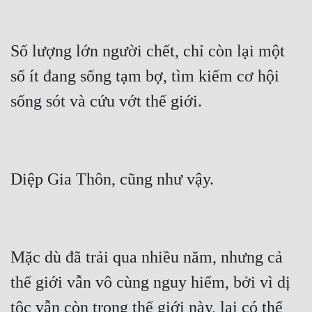
Đẹp
Số lượng lớn người chết, chỉ còn lại một 
Đẹp Hiệp
số ít đang sống tạm bợ, tìm kiếm cơ hội 
Tính Cách Nhân Vật :
Cơ Trí
Sát Phạt Quyết Đoán
Vô Sỉ
Điềm Đạm
Mặc dù đã trải qua nhiều năm, nhưng cả 
thế giới vẫn vô cùng nguy hiểm, bởi vì dị 
tộc vẫn còn trong thế giới này, lại có thể 