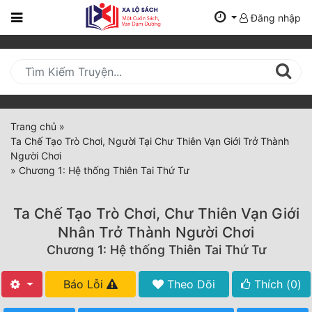
Đăng nhập
Trang
Chủ
Mới
Cập
Nhật
Trang chủ
»
(current)
Ta Chế Tạo Trò Chơi, Người Tại Chư Thiên Vạn Giới Trở Thành
BXH
Người Chơi
»
Chương 1: Hệ thống Thiên Tai Thứ Tư
Thể Loại
Ta Chế Tạo Trò Chơi, Chư Thiên Vạn Giới
Tất Cả
Nhân Trở Thành Người Chơi
Chương 1: Hệ thống Thiên Tai Thứ Tư
Truyện Mới Ra
Hoàn Thành
Báo Lỗi
Theo Dõi
Thích (
0
)