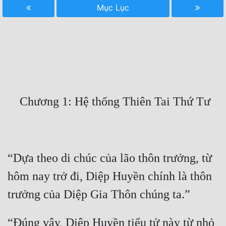
Mục Lục
Free
Hậu Cung
Truyện Convert
Truyện Dịch
Truyện Nhập Môn
Truyện ngắn
Xa Lộ Dịch
“Dựa theo di chúc của lão thôn trưởng, từ 
Cung Đấu
hôm nay trở đi, Diệp Huyền chính là thôn 
Cạnh Kỹ
Cổ Tiên Hiệp
“Đúng vậy, Diệp Huyền tiểu tử này từ nhỏ 