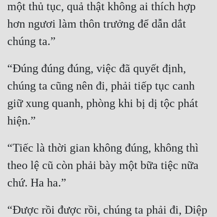
một thủ tục, quả thật không ai thích hợp 
Mưu Mô
hơn ngươi làm thôn trưởng để dẫn dắt 
Mạt Thế
Mỹ Thực
“Đúng đúng đúng, việc đã quyết định, 
Ngôn Tình
chúng ta cũng nên đi, phải tiếp tục canh 
Ngược
giữ xung quanh, phòng khi bị dị tộc phát 
Nữ Cường
Nữ Phụ
“Tiếc là thời gian không đúng, không thì 
Phong Thủy - Tâm Linh
theo lệ cũ còn phải bày một bữa tiệc nữa 
Phương Tây
Phản Phái
“Được rồi được rồi, chúng ta phải đi, Diệp 
Quan Trường