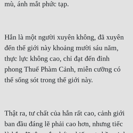
Tu Chân
Tu Tiên
Tội Phạm
Hắn là một người xuyên không, đã xuyên 
Vô Địch
đến thế giới này khoảng mười sáu năm, 
Võ Hiệp
thực lực không cao, chỉ đạt đến đỉnh 
Võng Du
phong Thuế Phàm Cảnh, miễn cưỡng có 
Xuyên Không
Xuyên Nhanh
Xuyên Sách
Thật ra, tư chất của hắn rất cao, cảnh giới 
Xuyên Thư
ban đầu đáng lẽ phải cao hơn, nhưng tiếc 
Điền Văn