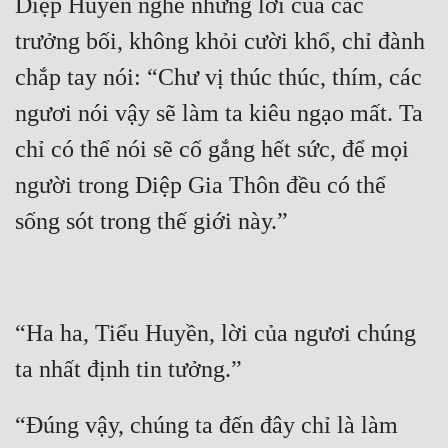
Diệp Huyền nghe những lời của các 
Hài Hước
trưởng bối, không khỏi cười khổ, chỉ đành 
Hệ Thống
chắp tay nói: “Chư vị thúc thúc, thím, các 
Học Đường
ngươi nói vậy sẽ làm ta kiêu ngạo mất. Ta 
Khoa Huyễn
chỉ có thể nói sẽ cố gắng hết sức, để mọi 
Khoa Huyễn Không Gian
người trong Diệp Gia Thôn đều có thể 
Kinh Dị
Kiếm Hiệp
Kỳ Huyễn
Kỳ Ảo
“Ha ha, Tiểu Huyền, lời của ngươi chúng 
Linh Dị
Làm Giàu
“Đúng vậy, chúng ta đến đây chỉ là làm 
Lịch Sử