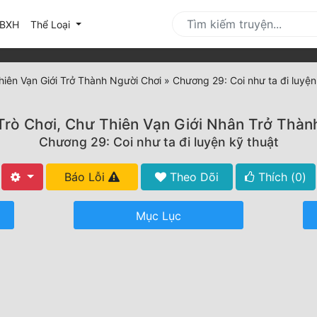
urrent)
BXH
Thể Loại
hiên Vạn Giới Trở Thành Người Chơi
»
Chương 29: Coi như ta đi luyện
Trò Chơi, Chư Thiên Vạn Giới Nhân Trở Thàn
Chương 29: Coi như ta đi luyện kỹ thuật
Báo Lỗi
Theo Dõi
Thích (
0
)
Mục Lục