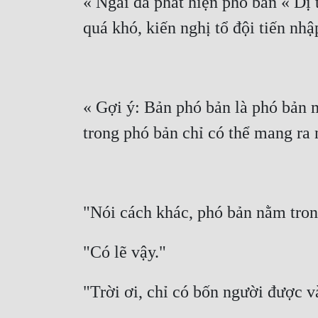
« Ngài đã phát hiện phó bản « Dị 
« Gợi ý: Bản phó bản là phó bản m