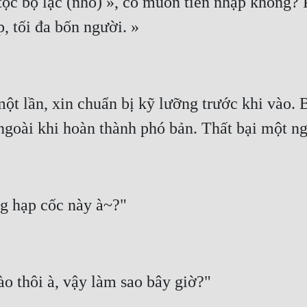
tộc bộ lạc (nhỏ) », có muốn tiến nhập không? P
ột lần, xin chuẩn bị kỹ lưỡng trước khi vào. 