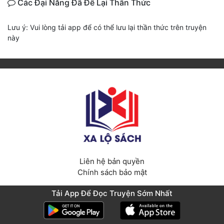
Các Đại Năng Đã Để Lại Thần Thức
Lưu ý: Vui lòng tải app để có thể lưu lại thần thức trên truyện
này
Liên hệ bản quyền
Chính sách bảo mật
Copyright © 2022 xalosach.com
Tải App Để Đọc Truyện Sớm Nhất
Từ khóa