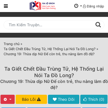
Đăng nhập
Trang
Chủ
Mới
Cập
Nhật
Trang chủ
»
(current)
Ta Giết Chết Đầu Trùng Tử, Hệ Thống Lại Nói Ta Đồ Long?
»
BXH
Chương 19: Thừa dịp Nữ Đế còn trẻ, thu nàng làm đồ đệ?
Thể Loại
Ta Giết Chết Đầu Trùng Tử, Hệ Thống Lại
Nói Ta Đồ Long?
Tất Cả
Chương 19: Thừa dịp Nữ Đế còn trẻ, thu nàng làm đồ
đệ?
Truyện Mới Ra
Hoàn Thành
Báo Lỗi
Theo Dõi
Thích (
0
)