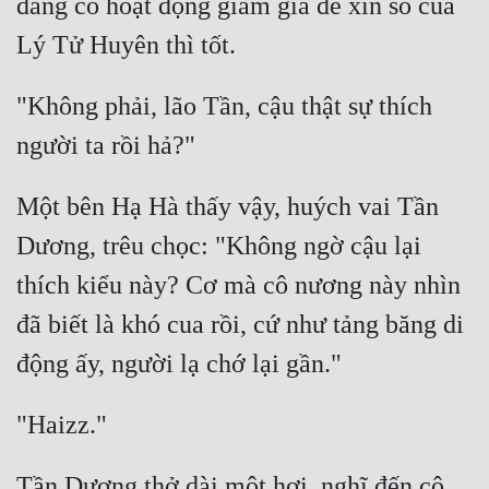
đang có hoạt động giảm giá để xin số của 
"Không phải, lão Tần, cậu thật sự thích 
Một bên Hạ Hà thấy vậy, huých vai Tần 
Dương, trêu chọc: "Không ngờ cậu lại 
thích kiểu này? Cơ mà cô nương này nhìn 
đã biết là khó cua rồi, cứ như tảng băng di 
Tần Dương thở dài một hơi, nghĩ đến cô 