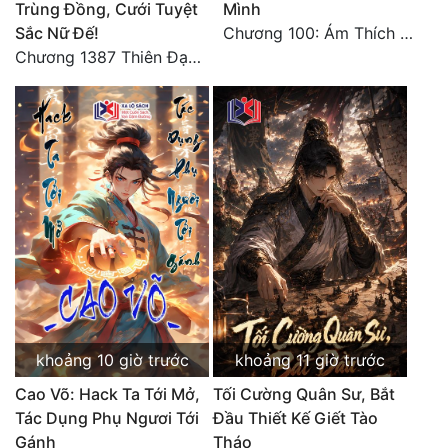
Trùng Đồng, Cưới Tuyệt
Mình
Sắc Nữ Đế!
Chương 100: Ám Thích Trên Vân Sơn
Chương 1387 Thiên Đạo đắc ý
khoảng 10 giờ trước
khoảng 11 giờ trước
Cao Võ: Hack Ta Tới Mở,
Tối Cường Quân Sư, Bắt
Tác Dụng Phụ Ngươi Tới
Đầu Thiết Kế Giết Tào
Gánh
Tháo