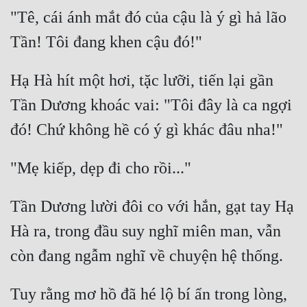
Hài Hước
"Tê, cái ánh mắt đó của cậu là ý gì hả lão 
Hệ Thống
Học Đường
Hạ Hà hít một hơi, tặc lưỡi, tiến lại gần 
Khoa Huyễn
Tần Dương khoác vai: "Tôi đây là ca ngợi 
Khoa Huyễn Không Gian
Kinh Dị
Kiếm Hiệp
Kỳ Huyễn
Tần Dương lười đôi co với hắn, gạt tay Hạ 
Kỳ Ảo
Hà ra, trong đầu suy nghĩ miên man, vẫn 
Linh Dị
Làm Giàu
Tuy rằng mơ hồ đã hé lộ bí ẩn trong lòng, 
Lịch Sử