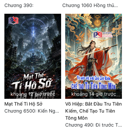
Chương 390:
Chương 1060 Hồng thủy ngập trời, thời khắc tuyệt vọng (2/2)
khoảng 12 giờ trước
khoảng 14 giờ trước
Mạt Thế Ti Hộ Sở
Võ Hiệp: Bắt Đầu Tru Tiên
Chương 6500: Kiến Nghị Của Vân Lục
Kiếm, Chế Tạo Tu Tiên
Tông Môn
Chương 490: Đi trước Thương trường Địa Hạ, thắng lợi trở về.