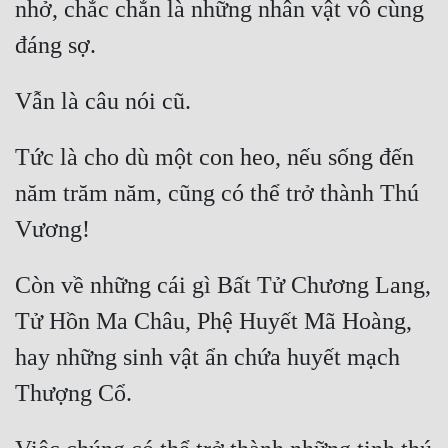
nhở, chắc chắn là những nhân vật vô cùng 
Quân Sự
Sảng Văn
Sắc
Sủng
Tức là cho dù một con heo, nếu sống đến 
năm trăm năm, cũng có thể trở thành Thú 
Thanh Xuân
Tiên Hiệp
Tiểu Thuyết
Còn về những cái gì Bất Tử Chương Lang, 
Trinh Thám
Tử Hồn Ma Châu, Phệ Huyết Mã Hoàng, 
Triều Đấu
hay những sinh vật ẩn chứa huyết mạch 
Trùng Sinh
Trọng Sinh