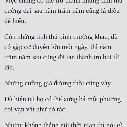
Việc chúng có thể trở thành những tinh thú 
Tu Chân
cường đại sau năm trăm năm cũng là điều 
Tu Tiên
Tội Phạm
Còn những tinh thú bình thường khác, dù 
Vô Địch
có gặp cơ duyên lớn mỗi ngày, thì năm 
Võ Hiệp
trăm năm sau cũng đã tan thành tro bụi từ 
Võng Du
Xuyên Không
Xuyên Nhanh
Xuyên Sách
Dù hiện tại họ có thể xưng bá một phương, 
Xuyên Thư
Điền Văn
Nhưng không thắng nổi thời gian thì nói gì 