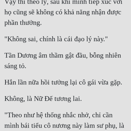
Vậy thì theo lý, sau khi mình tiếp xúc với 
họ cũng sẽ không có khả năng nhận được 
Đẹp
Đẹp Hiệp
Tính Cách Nhân Vật :
Cơ Trí
Tần Dương âm thầm gật đầu, bỗng nhiên 
Sát Phạt Quyết Đoán
Vô Sỉ
Điềm Đạm
"Theo như hệ thống nhắc nhở, chỉ cần 
mình bái tiểu cô nương này làm sư phụ, là 