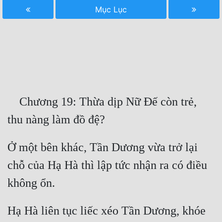
Mục Lục
Free
Hậu Cung
Truyện Convert
Truyện Dịch
Truyện Nhập Môn
    Chương 19: Thừa dịp Nữ Đế còn trẻ, 
Truyện ngắn
Xa Lộ Dịch
Ở một bên khác, Tần Dương vừa trở lại 
chỗ của Hạ Hà thì lập tức nhận ra có điều 
Cung Đấu
Cạnh Kỹ
Hạ Hà liên tục liếc xéo Tần Dương, khóe 
Cổ Tiên Hiệp