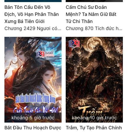
Bản Tôn Cẩu Đến Vô
Cấm Chú Sư Đoản
Địch, Vô Hạn Phân Thân
Mệnh? Ta Nắm Giữ Bất
Xưng Bá Tiên Giới
Tử Chi Thân
Chương 2429 Ngươi có tuệ nhãn? Ta có...
Chương 870 Tích đức hành thiện
khoảng 5 giờ trước
khoảng 10 giờ trước
Bắt Đầu Thu Hoạch Được
Trẫm, Tự Tạo Phản Chính