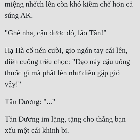
miệng nhếch lên còn khó kiềm chế hơn cả 
Cổ Đại
Du Hí
Dã Sử
Dị Giới
Hạ Hà cố nén cười, giơ ngón tay cái lên, 
Dị Năng
điên cuồng trêu chọc: "Dạo này cậu uống 
Gia Đấu
thuốc gì mà phất lên như diều gặp gió 
Góc Nhìn Nam
Góc Nhìn Nữ
Huyền Huyễn
Huyền Nghi
Tần Dương im lặng, tặng cho thằng bạn 
Huyền Ảo