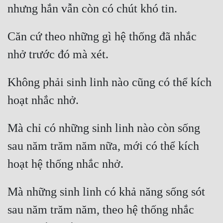
Mưu Mô
Căn cứ theo những gì hệ thống đã nhắc 
Mạt Thế
Mỹ Thực
Ngôn Tình
Không phải sinh linh nào cũng có thể kích 
Ngược
Nữ Cường
Mà chỉ có những sinh linh nào còn sống 
Nữ Phụ
sau năm trăm năm nữa, mới có thể kích 
Phong Thủy - Tâm Linh
Phương Tây
Mà những sinh linh có khả năng sống sót 
Phản Phái
sau năm trăm năm, theo hệ thống nhắc 
Quan Trường