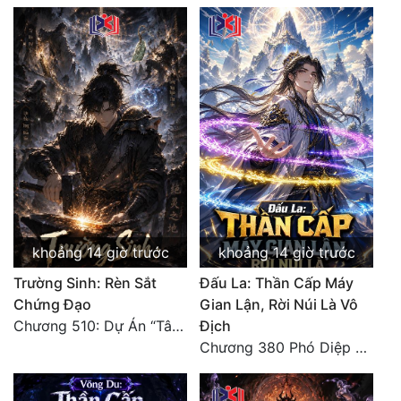
khoảng 14 giờ trước
khoảng 14 giờ trước
Trường Sinh: Rèn Sắt
Đấu La: Thần Cấp Máy
Chứng Đạo
Gian Lận, Rời Núi Là Vô
Chương 510: Dự Án “Tân Bạch Nương Tử” Và “Tinh Thám” Xà Yêu
Địch
Chương 380 Phó Diệp dẫn toàn tộc Hồn Thú di chuyển đến Sâm La Tinh, chúng thần Thần Giới kinh ngạc!