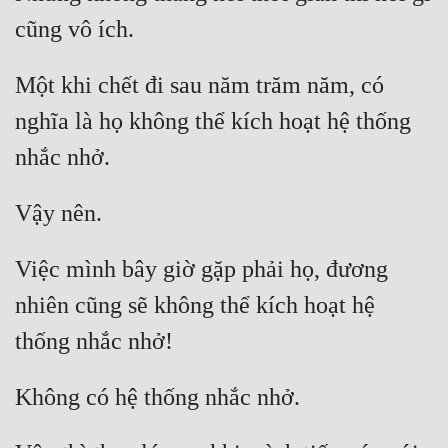
Đô Thị
Đông Phương
Một khi chết đi sau năm trăm năm, có 
Đông Phương Huyền Huyễn
nghĩa là họ không thể kích hoạt hệ thống 
Đồng Nhân
Cẩu Đạo Trường Sinh
Ngự Thú
Việc mình bây giờ gặp phải họ, đương 
Truyện Nam
nhiên cũng sẽ không thể kích hoạt hệ 
Truyện Nữ
Vô Địch Lưu
Xây Dựng Thế Lực
Đam Mỹ