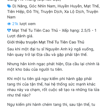
Cổ Đại
Dị Năng
,
Góc Nhìn Nam
,
Huyền Huyễn
,
Mạt Thế
,
Tiên Hiệp
,
Đô Thị
,
Truyện Dịch
,
Xa Lộ Dịch
,
Truyện
Du Hí
Nam
Dã Sử
21k
lượt xem
Mạt Thế Tu Tiên Cao Thủ
-
Xếp hạng:
2.5
/
5
-
1
Dị Giới
Lượt đánh giá.
Dị Năng
Giới thiệu truyện Mạt Thế Tu Tiên Cao Thủ
Sau khi một đại tu sĩ Nguyên Anh kỳ ngã xuống,
Gia Đấu
hắn quay trở lại Địa cầu và gặp phải tận thế.
Góc Nhìn Nam
Nhưng hắn kinh ngạc phát hiện, Địa cầu lại chính là
một kho báu của người tu tiên.
Góc Nhìn Nữ
Khi một tu tiên giả ngự kiếm phi hành gặp phải
Huyền Huyễn
tang thi của tận thế, hai hệ thống sức mạnh khác
nhau này va chạm, rốt cuộc sẽ tạo ra những tia lửa
Huyền Nghi
như thế nào?
Huyền Ảo
Ngự kiếm phi hành chém tang thi, sau tận thế, tu