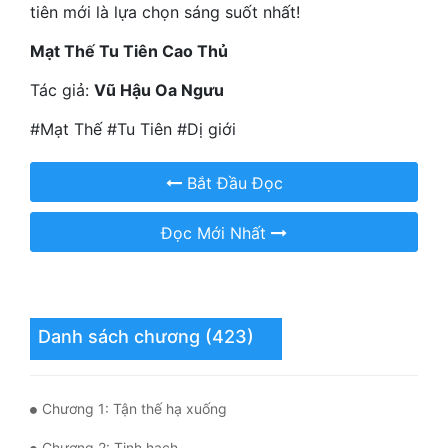
Hài Hước
tiên mới là lựa chọn sáng suốt nhất!
Hệ Thống
Mạt Thế Tu Tiên Cao Thủ
Học Đường
Tác giả:
Vũ Hậu Oa Ngưu
Khoa Huyễn
#Mạt Thế #Tu Tiên #Dị giới
Khoa Huyễn Không Gian
Bắt Đầu Đọc
Kinh Dị
Đọc Mới Nhất
Kiếm Hiệp
Kỳ Huyễn
Kỳ Ảo
Danh sách chương (423)
Linh Dị
Làm Giàu
Chương 1: Tận thế hạ xuống
Lịch Sử
Chương 2: Tinh hạch