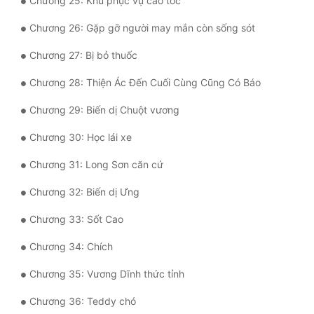
Chương 25: Khu phục vụ cao tốc
Tu Chân
Chương 26: Gặp gỡ người may mắn còn sống sót
Tu Tiên
Chương 27: Bị bỏ thuốc
Tội Phạm
Chương 28: Thiện Ác Đến Cuối Cùng Cũng Có Báo
Vô Địch
Chương 29: Biến dị Chuột vương
Võ Hiệp
Chương 30: Học lái xe
Võng Du
Chương 31: Long Sơn căn cứ
Xuyên Không
Chương 32: Biến dị Ưng
Xuyên Nhanh
Chương 33: Sốt Cao
Xuyên Sách
Chương 34: Chích
Xuyên Thư
Chương 35: Vương Dĩnh thức tỉnh
Điền Văn
Chương 36: Teddy chó