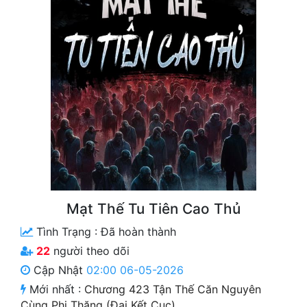
Free
Hậu Cung
Truyện Convert
Truyện Dịch
Truyện Nhập Môn
Truyện ngắn
Xa Lộ Dịch
Mạt Thế Tu Tiên Cao Thủ
Tình Trạng :
Đã hoàn thành
Cung Đấu
22
người theo dõi
Cạnh Kỹ
Cập Nhật
02:00 06-05-2026
Mới nhất :
Chương 423 Tận Thế Căn Nguyên
Cổ Tiên Hiệp
Cùng Phi Thăng (Đại Kết Cục)