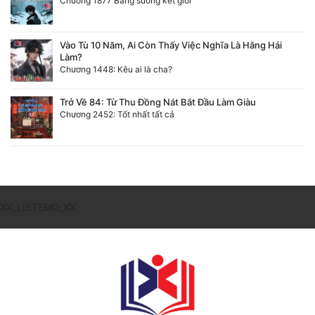
Chương 1877 Băng sương kết giới
Vào Tù 10 Năm, Ai Còn Thấy Việc Nghĩa Là Hăng Hái
Làm?
Chương 1448: Kêu ai là cha?
Trở Về 84: Từ Thu Đồng Nát Bắt Đầu Làm Giàu
Chương 2452: Tốt nhất tất cả
XX_LISTEMO_XX