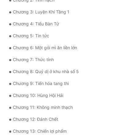
Mưu Mô
Chương 3: Luyện Khí Tầng 1
Chương 4: Tiểu Bàn Tử
Mạt Thế
Chương 5: Tin tức
Mỹ Thực
Chương 6: Một gói mì ăn liền lớn
Ngôn Tình
Chương 7: Thức tỉnh
Ngược
Chương 8: Quỷ dị ở khu nhà số 5
Nữ Cường
Chương 9: Tiến hóa tang thi
Nữ Phụ
Chương 10: Hùng Hội Hải
Phong Thủy - Tâm Linh
Chương 11: Không minh thạch
Phương Tây
Chương 12: Đánh Chết
Phản Phái
Chương 13: Chiến lợi phẩm
Quan Trường