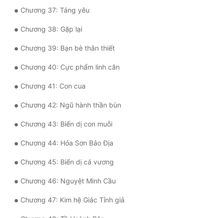
Đô Thị
Chương 37: Táng yêu
Đông Phương
Chương 38: Gặp lại
Đông Phương Huyền Huyễn
Chương 39: Bạn bè thân thiết
Đồng Nhân
Chương 40: Cực phẩm linh căn
Chương 41: Con cua
Cẩu Đạo Trường Sinh
Chương 42: Ngũ hành thần bùn
Ngự Thú
Chương 43: Biến dị con muỗi
Truyện Nam
Chương 44: Hỏa Sơn Bảo Địa
Truyện Nữ
Chương 45: Biến dị cá vương
Vô Địch Lưu
Chương 46: Nguyệt Minh Cầu
Xây Dựng Thế Lực
Chương 47: Kim hệ Giác Tỉnh giả
Đam Mỹ