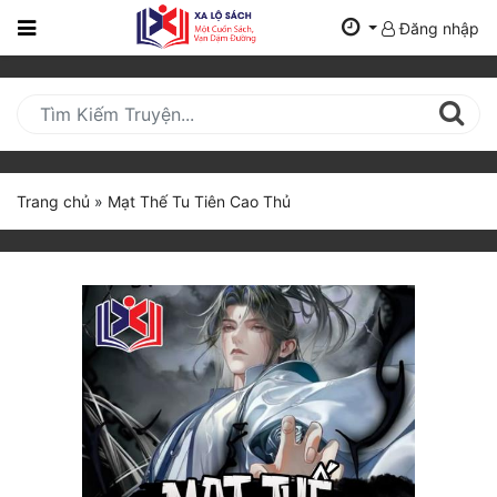
Đăng nhập
Trang
Chủ
Mới
Cập
Nhật
Trang chủ
»
Mạt Thế Tu Tiên Cao Thủ
(current)
BXH
Thể Loại
Tất Cả
Truyện Mới Ra
Hoàn Thành