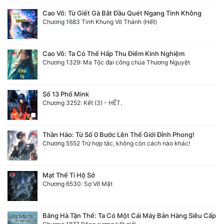
Cao Võ: Từ Giết Gà Bắt Đầu Quét Ngang Tinh Không
Chương 1683 Tinh Khung Võ Thánh (Hết)
Cao Võ: Ta Có Thể Hấp Thu Điểm Kinh Nghiệm
Chương 1329: Ma Tộc đại công chúa Thương Nguyệt
Số 13 Phố Mink
Chương 3252: Kết (3) - HẾT.
Thần Hào: Từ Số 0 Bước Lên Thế Giới Đỉnh Phong!
Chương 5552 Trừ hợp tác, không còn cách nào khác!
Mạt Thế Ti Hộ Sở
Chương 6530: Sợ Vỡ Mật
Băng Hà Tận Thế: Ta Có Một Cái Máy Bán Hàng Siêu Cấp