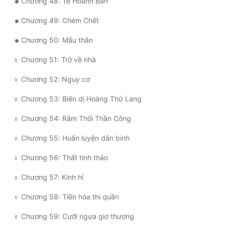
Chương 48: Tề Hoành Bân
Đẹp
Chương 49: Chém Chết
Đẹp Hiệp
Chương 50: Mẫu thân
Chương 51: Trở về nhà
Tính Cách Nhân Vật :
Chương 52: Nguy cơ
Cơ Trí
Chương 53: Biến dị Hoàng Thử Lang
Sát Phạt Quyết Đoán
Chương 54: Rắm Thối Thần Công
Vô Sỉ
Chương 55: Huấn luyện dân binh
Điềm Đạm
Chương 56: Thất tinh thảo
Chương 57: Kinh hỉ
Chương 58: Tiến hóa thi quần
Chương 59: Cưỡi ngựa giơ thương