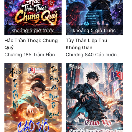
Quân Sự
Sảng Văn
khoảng 5 giờ trước
khoảng 5 giờ trước
Sắc
Hắc Thần Thoại: Chung
Tùy Thân Liệp Thú
Sủng
Quỷ
Không Gian
Chương 185 Trảm Hồn Đao Cơ Trương Ngưng Dao
Chương 840 Các cường giả Hằng Tinh cấp khác đâu?
Thanh Xuân
Tiên Hiệp
Tiểu Thuyết
Trinh Thám
Triều Đấu
Trùng Sinh
Trọng Sinh