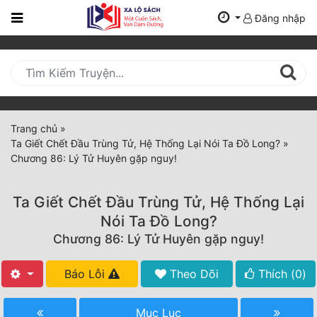
Đăng nhập
Trang
Chủ
Mới
Cập
Nhật
Trang chủ
»
(current)
Ta Giết Chết Đầu Trùng Tử, Hệ Thống Lại Nói Ta Đồ Long?
»
BXH
Chương 86: Lý Tử Huyên gặp nguy!
Thể Loại
Ta Giết Chết Đầu Trùng Tử, Hệ Thống Lại
Nói Ta Đồ Long?
Tất Cả
Chương 86: Lý Tử Huyên gặp nguy!
Truyện Mới Ra
Báo Lỗi
Theo Dõi
Thích (
0
)
Hoàn Thành
Mục Lục