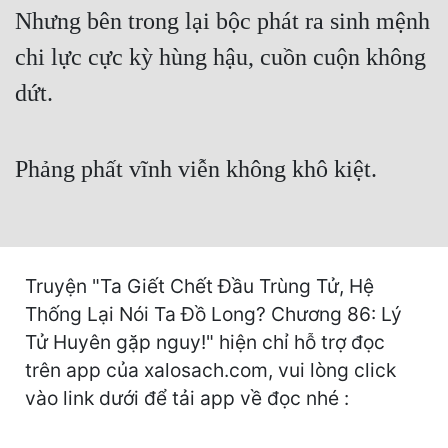
Cổ Đại
Nhưng bên trong lại bộc phát ra sinh mệnh
chi lực cực kỳ hùng hậu, cuồn cuộn không
Du Hí
dứt.
Dã Sử
Dị Giới
Phảng phất vĩnh viễn không khô kiệt.
Dị Năng
Gia Đấu
Góc Nhìn Nam
Truyện "Ta Giết Chết Đầu Trùng Tử, Hệ
Góc Nhìn Nữ
Thống Lại Nói Ta Đồ Long? Chương 86: Lý
Huyền Huyễn
Tử Huyên gặp nguy!" hiện chỉ hỗ trợ đọc
trên app của xalosach.com, vui lòng click
Huyền Nghi
vào link dưới để tải app về đọc nhé :
Huyền Ảo