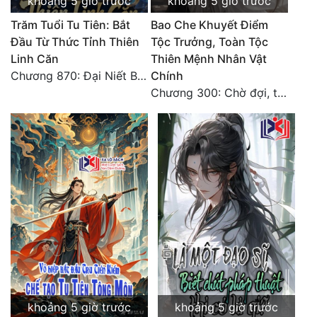
khoảng 5 giờ trước
khoảng 5 giờ trước
Đô Thị
Trăm Tuổi Tu Tiên: Bắt
Bao Che Khuyết Điểm
Đông Phương
Đầu Từ Thức Tỉnh Thiên
Tộc Trưởng, Toàn Tộc
Linh Căn
Thiên Mệnh Nhân Vật
Đông Phương Huyền Huyễn
Chương 870: Đại Niết Bàn Tiên Thuật!
Chính
Chương 300: Chờ đợi, thời khắc truy sát đến gần.
Đồng Nhân
Cẩu Đạo Trường Sinh
Ngự Thú
Truyện Nam
Truyện Nữ
Vô Địch Lưu
Xây Dựng Thế Lực
khoảng 5 giờ trước
khoảng 5 giờ trước
Đam Mỹ