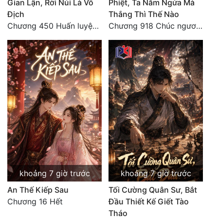
Gian Lận, Rời Núi Là Vô
Phiệt, Ta Nằm Ngửa Mà
Địch
Thắng Thì Thế Nào
Chương 450 Huấn luyện thực chiến, Long Linh Cơ đối chiến bốn người Cổ Nguyệt và Vũ Lân!
Chương 918 Chúc ngươi may mắn! Ca môn cũng là sắt thép thẳng nam!
khoảng 7 giờ trước
khoảng 7 giờ trước
An Thế Kiếp Sau
Tối Cường Quân Sư, Bắt
Chương 16 Hết
Đầu Thiết Kế Giết Tào
Tháo