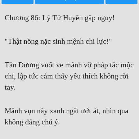
Free
Chương 86: Lý Tử Huyên gặp nguy!
Hậu Cung
Truyện Convert
"Thật nồng nặc sinh mệnh chi lực!"
Truyện Dịch
Truyện Nhập Môn
Tần Dương vuốt ve mảnh vỡ pháp tắc mộc
Truyện ngắn
chi, lập tức cảm thấy yêu thích không rời
Xa Lộ Dịch
tay.
Cung Đấu
Mảnh vụn này xanh ngắt ướt át, nhìn qua
Cạnh Kỹ
không đáng chú ý.
Cổ Tiên Hiệp