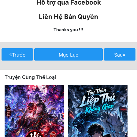
Hỗ trợ qua Facebook
Mưu Mô
Liên Hệ Bản Quyền
Mạt Thế
Thanks you !!!
Mỹ Thực
Ngôn Tình
Trước
Mục Lục
Sau
Ngược
Nữ Cường
Truyện Cùng Thể Loại
Nữ Phụ
Phong Thủy - Tâm Linh
Phương Tây
Phản Phái
Quan Trường