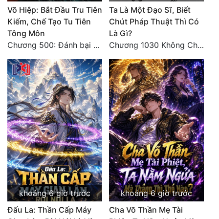
Võ Hiệp: Bắt Đầu Tru Tiên
Ta Là Một Đạo Sĩ, Biết
Đẹp
Kiếm, Chế Tạo Tu Tiên
Chút Pháp Thuật Thì Có
Tông Môn
Là Gì?
Đẹp Hiệp
Chương 500: Đánh bại Quái Ngư, tiến nhập Hồng Thụ lâm
Chương 1030 Không Chi Hoàng Nguyên Đại Hư
Tính Cách Nhân Vật :
Cơ Trí
Sát Phạt Quyết Đoán
Vô Sỉ
Điềm Đạm
khoảng 6 giờ trước
khoảng 6 giờ trước
Đấu La: Thần Cấp Máy
Cha Võ Thần Mẹ Tài