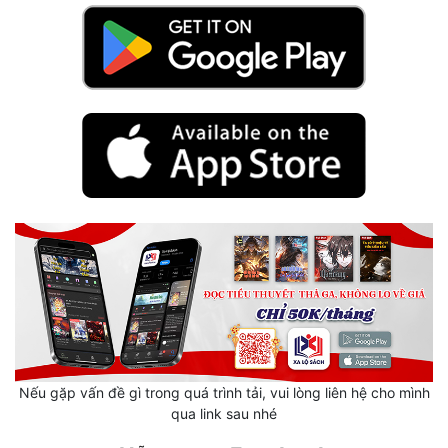
Hài Hước
Hệ Thống
Học Đường
Khoa Huyễn
Khoa Huyễn Không Gian
Kinh Dị
Kiếm Hiệp
Kỳ Huyễn
Kỳ Ảo
Linh Dị
Nếu gặp vấn đề gì trong quá trình tải, vui lòng liên hệ cho mình
Làm Giàu
qua link sau nhé
Lịch Sử