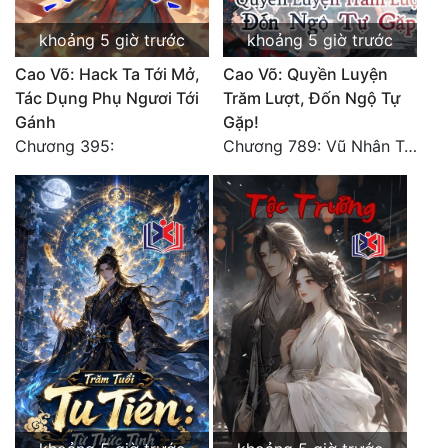
Tu Chân
khoảng 5 giờ trước
khoảng 5 giờ trước
Tu Tiên
Cao Võ: Hack Ta Tới Mở,
Cao Võ: Quyền Luyện
Tác Dụng Phụ Ngươi Tới
Trăm Lượt, Đốn Ngộ Tự
Tội Phạm
Gánh
Gặp!
Vô Địch
Chương 395:
Chương 789: Vũ Nhân Tộc niềm vui ngoài ý muốn (2)
Võ Hiệp
Võng Du
Xuyên Không
Xuyên Nhanh
Xuyên Sách
Xuyên Thư
Điền Văn