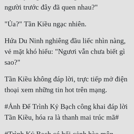
Cổ Đại
Du Hí
Dã Sử
Hứa Du Ninh nghiêng đầu liếc nhìn nàng, 
Dị Giới
vẻ mặt khó hiểu: "Ngươi vẫn chưa biết gì 
Dị Năng
Gia Đấu
Góc Nhìn Nam
Tần Kiều không đáp lời, trực tiếp mở điện 
Góc Nhìn Nữ
Huyền Huyễn
#Ảnh Đế Trình Kỷ Bạch công khai đáp lời 
Huyền Nghi
Huyền Ảo