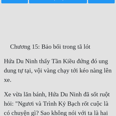
Free
Hậu Cung
Truyện Convert
Truyện Dịch
Truyện Nhập Môn
Truyện ngắn
Hứa Du Ninh thấy Tần Kiều đứng đó ung 
dung tự tại, vội vàng chạy tới kéo nàng lên 
Xa Lộ Dịch
Cung Đấu
Xe vừa lăn bánh, Hứa Du Ninh đã sốt ruột 
Cạnh Kỹ
hỏi: "Ngươi và Trình Kỷ Bạch rốt cuộc là 
Cổ Tiên Hiệp
có chuyện gì? Sao không nói với ta là hai 