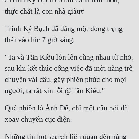
#Trình Kỷ Bạch có bối cảnh hào môn, 
Hài Hước
Hệ Thống
Học Đường
Trình Kỷ Bạch đã đăng một dòng trạng 
Khoa Huyễn
Khoa Huyễn Không Gian
"Ta và Tần Kiều lớn lên cùng nhau từ nhỏ, 
Kinh Dị
sau khi kết thúc công việc đã mời nàng trò 
Kiếm Hiệp
chuyện vài câu, gây phiền phức cho mọi 
Kỳ Huyễn
Kỳ Ảo
Quả nhiên là Ảnh Đế, chỉ một câu nói đã 
Linh Dị
Làm Giàu
Những tin hot search liên quan đến nàng 
Lịch Sử