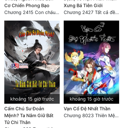
Cơ Chiến Phong Bạo
Xưng Bá Tiên Giới
Chương 2415 Con cháu bất hiếu!! Mời cùng lên đường!!
Chương 2427 Tất cả đều nhờ nỗ lực! Mời Đế vào Thiên!
khoảng 15 giờ trước
khoảng 15 giờ trước
Cấm Chú Sư Đoản
Vạn Cổ Đệ Nhất Thần
Mệnh? Ta Nắm Giữ Bất
Chương 8023 Thiên Mệnh cương đồ
Tử Chi Thân