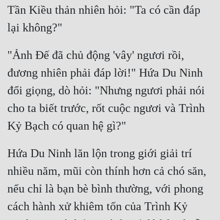
Tần Kiều thản nhiên hỏi: "Ta có cần đáp 
Quân Sự
Sảng Văn
"Ảnh Đế đã chủ động 'vây' ngươi rồi, 
Sắc
đương nhiên phải đáp lời!" Hứa Du Ninh 
Sủng
đổi giọng, dò hỏi: "Nhưng ngươi phải nói 
Thanh Xuân
cho ta biết trước, rốt cuộc ngươi và Trình 
Tiên Hiệp
Tiểu Thuyết
Hứa Du Ninh lăn lộn trong giới giải trí 
Trinh Thám
nhiều năm, mũi còn thính hơn cả chó săn, 
Triều Đấu
nếu chỉ là bạn bè bình thường, với phong 
Trùng Sinh
cách hành xử khiêm tốn của Trình Kỷ 
Trọng Sinh