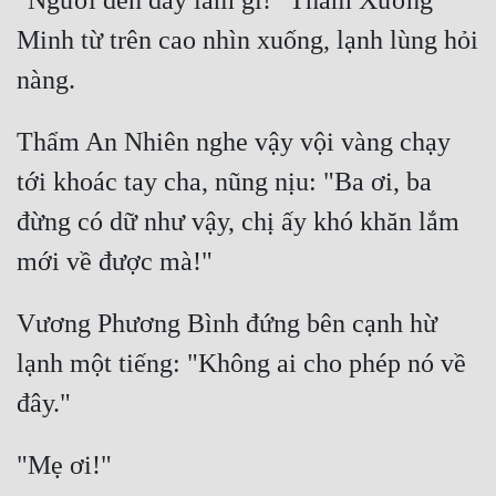
"Ngươi đến đây làm gì!" Thẩm Xương 
Minh từ trên cao nhìn xuống, lạnh lùng hỏi 
Thẩm An Nhiên nghe vậy vội vàng chạy 
tới khoác tay cha, nũng nịu: "Ba ơi, ba 
đừng có dữ như vậy, chị ấy khó khăn lắm 
Vương Phương Bình đứng bên cạnh hừ 
lạnh một tiếng: "Không ai cho phép nó về 