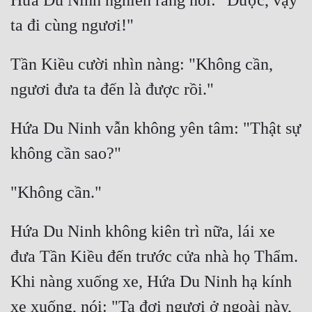
Hứa Du Ninh nghiến răng nói: "Được, vậy 
Đô Thị
Đông Phương
Tần Kiều cười nhìn nàng: "Không cần, 
Đông Phương Huyền Huyễn
Đồng Nhân
Hứa Du Ninh vẫn không yên tâm: "Thật sự 
Cẩu Đạo Trường Sinh
Ngự Thú
Truyện Nam
Truyện Nữ
Hứa Du Ninh không kiên trì nữa, lái xe 
đưa Tần Kiều đến trước cửa nhà họ Thẩm. 
Vô Địch Lưu
Khi nàng xuống xe, Hứa Du Ninh hạ kính 
Xây Dựng Thế Lực
xe xuống, nói: "Ta đợi ngươi ở ngoài này, 
Đam Mỹ