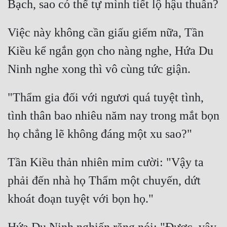
Tu Chân
Việc này không cần giấu giếm nữa, Tần 
Tu Tiên
Kiều kể ngắn gọn cho nàng nghe, Hứa Du 
Tội Phạm
Vô Địch
Võ Hiệp
"Thẩm gia đối với ngươi quá tuyệt tình, 
Võng Du
tình thân bao nhiêu năm nay trong mắt bọn 
Xuyên Không
Xuyên Nhanh
Tần Kiều thản nhiên mỉm cười: "Vậy ta 
Xuyên Sách
phải đến nhà họ Thẩm một chuyến, dứt 
Xuyên Thư
Điền Văn