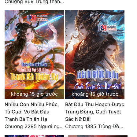
Chương 869 Trung thành tuyệt đối
khoảng 15 giờ trước
khoảng 15 giờ trước
Nhiều Con Nhiều Phúc,
Bắt Đầu Thu Hoạch Được
Từ Cưới Vợ Bắt Đầu
Trùng Đồng, Cưới Tuyệt
Tranh Bá Thiên Hạ
Sắc Nữ Đế!
Chương 2295 Ngươi nghĩ chuyện Đại Viêm tiên triều làm có thể giấu được thiên hạ sao?
Chương 1385 Trùng Đồng thấu ảo cảnh, lĩnh hội Pháp tắc Nhân Quả