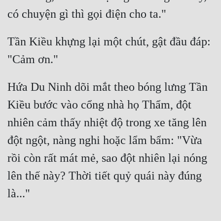
Đẹp
Đẹp Hiệp
Tần Kiều khựng lại một chút, gật đầu đáp: 
Tính Cách Nhân Vật :
Hứa Du Ninh dõi mắt theo bóng lưng Tần 
Cơ Trí
Kiều bước vào cổng nhà họ Thẩm, đột 
Sát Phạt Quyết Đoán
nhiên cảm thấy nhiệt độ trong xe tăng lên 
Vô Sỉ
đột ngột, nàng nghi hoặc lẩm bẩm: "Vừa 
Điềm Đạm
rồi còn rất mát mẻ, sao đột nhiên lại nóng 
lên thế này? Thời tiết quỷ quái này đúng 