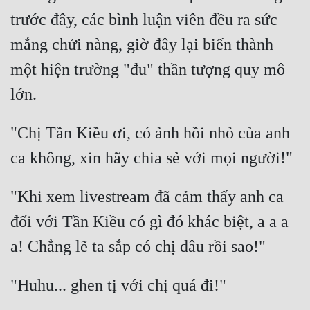
trước đây, các bình luận viên đều ra sức 
Mưu Mô
mắng chửi nàng, giờ đây lại biến thành 
Mạt Thế
một hiện trường "đu" thần tượng quy mô 
Mỹ Thực
Ngôn Tình
"Chị Tần Kiều ơi, có ảnh hồi nhỏ của anh 
Ngược
Nữ Cường
Nữ Phụ
"Khi xem livestream đã cảm thấy anh ca 
đối với Tần Kiều có gì đó khác biệt, a a a 
Phong Thủy - Tâm Linh
Phương Tây
Phản Phái
Quan Trường