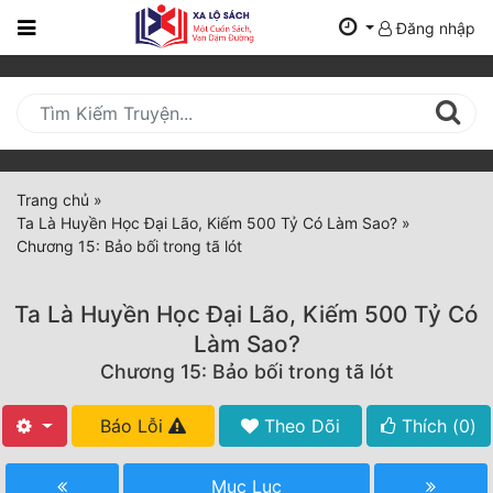
Đăng nhập
Trang
Chủ
Mới
Cập
Nhật
Trang chủ
»
(current)
Ta Là Huyền Học Đại Lão, Kiếm 500 Tỷ Có Làm Sao?
»
BXH
Chương 15: Bảo bối trong tã lót
Thể Loại
Ta Là Huyền Học Đại Lão, Kiếm 500 Tỷ Có
Làm Sao?
Tất Cả
Chương 15: Bảo bối trong tã lót
Truyện Mới Ra
Báo Lỗi
Theo Dõi
Thích (
0
)
Hoàn Thành
Mục Lục