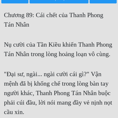
Free
Chương 89: Cái chết của Thanh Phong
Hậu Cung
Tán Nhân
Truyện Convert
Truyện Dịch
Nụ cười của Tần Kiều khiến Thanh Phong
Truyện Nhập Môn
Tán Nhân trong lòng hoảng loạn vô cùng.
Truyện ngắn
Xa Lộ Dịch
"Đại sư, ngài... ngài cười cái gì?" Vận
mệnh đã bị khống chế trong lòng bàn tay
Cung Đấu
người khác, Thanh Phong Tán Nhân buộc
Cạnh Kỹ
phải cúi đầu, lời nói mang đầy vẻ nịnh nọt
cầu xin.
Cổ Tiên Hiệp