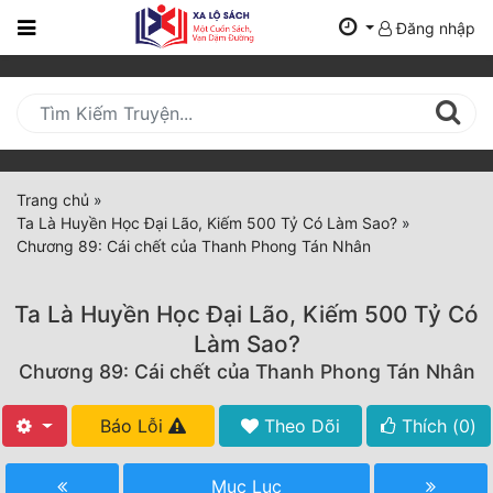
Đăng nhập
Trang
Chủ
Mới
Cập
Nhật
Trang chủ
»
(current)
Ta Là Huyền Học Đại Lão, Kiếm 500 Tỷ Có Làm Sao?
»
BXH
Chương 89: Cái chết của Thanh Phong Tán Nhân
Thể Loại
Ta Là Huyền Học Đại Lão, Kiếm 500 Tỷ Có
Làm Sao?
Tất Cả
Chương 89: Cái chết của Thanh Phong Tán Nhân
Truyện Mới Ra
Báo Lỗi
Theo Dõi
Thích (
0
)
Hoàn Thành
Mục Lục