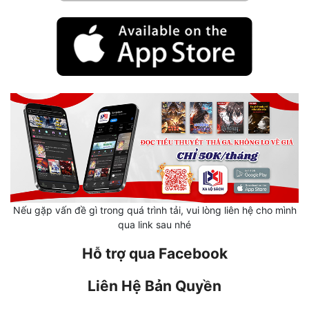
Mưu Mô
Mạt Thế
Mỹ Thực
Ngôn Tình
Ngược
Nữ Cường
Nữ Phụ
Nếu gặp vấn đề gì trong quá trình tải, vui lòng liên hệ cho mình
Phong Thủy - Tâm Linh
qua link sau nhé
Phương Tây
Hỗ trợ qua Facebook
Phản Phái
Liên Hệ Bản Quyền
Quan Trường