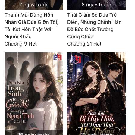
7 ngày trước
8 ngày trước
Tu Chân
Thanh Mai Dùng Hôn
Thái Giám Sợ Đứa Trẻ
Tu Tiên
Nhân Giả Đùa Giỡn Tôi,
Điên, Nhưng Chính Hắn
Tôi Kết Hôn Thật Với
Đã Bức Chết Trưởng
Tội Phạm
Người Khác
Công Chúa
Vô Địch
Chương 9 Hết
Chương 21 Hết
Võ Hiệp
Võng Du
Xuyên Không
Xuyên Nhanh
Xuyên Sách
Xuyên Thư
Điền Văn