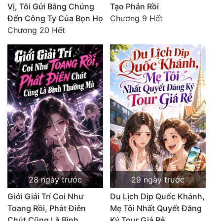
Vị, Tôi Gửi Bằng Chứng
Tạo Phản Rồi
Đến Công Ty Của Bọn Họ
Chương 9 Hết
Chương 20 Hết
28 ngày trước
29 ngày trước
Giới Giải Trí Coi Như
Du Lịch Dịp Quốc Khánh,
Toang Rồi, Phát Điên
Mẹ Tôi Nhất Quyết Đăng
Chút Cũng Là Bình
Ký Tour Giá Rẻ