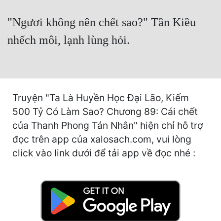
Hài Hước
"Ngươi không nên chết sao?" Tần Kiều
Hệ Thống
nhếch môi, lạnh lùng hỏi.
Học Đường
Khoa Huyễn
Khoa Huyễn Không Gian
Truyện "Ta Là Huyền Học Đại Lão, Kiếm
Kinh Dị
500 Tỷ Có Làm Sao? Chương 89: Cái chết
Kiếm Hiệp
của Thanh Phong Tán Nhân" hiện chỉ hỗ trợ
đọc trên app của xalosach.com, vui lòng
Kỳ Huyễn
click vào link dưới để tải app về đọc nhé :
Kỳ Ảo
Linh Dị
Làm Giàu
Lịch Sử