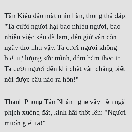
Cổ Đại
Tần Kiều đảo mắt nhìn hắn, thong thả đáp:
Du Hí
"Ta cười ngươi hại bao nhiêu người, bao
Dã Sử
nhiêu việc xấu đã làm, đến giờ vẫn còn
Dị Giới
ngây thơ như vậy. Ta cười ngươi không
Dị Năng
biết tự lượng sức mình, dám bám theo ta.
Gia Đấu
Ta cười ngươi đến khi chết vẫn chẳng biết
Góc Nhìn Nam
nói được câu nào ra hồn!"
Góc Nhìn Nữ
Huyền Huyễn
Thanh Phong Tán Nhân nghe vậy liền ngã
Huyền Nghi
phịch xuống đất, kinh hãi thốt lên: "Ngươi
muốn giết ta!"
Huyền Ảo