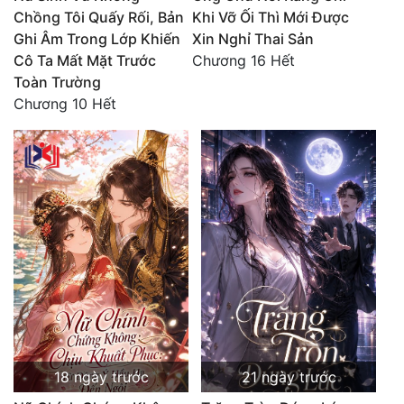
Chồng Tôi Quấy Rối, Bản
Khi Vỡ Ối Thì Mới Được
Đẹp
Ghi Âm Trong Lớp Khiến
Xin Nghỉ Thai Sản
Cô Ta Mất Mặt Trước
Chương 16 Hết
Đẹp Hiệp
Toàn Trường
Chương 10 Hết
Tính Cách Nhân Vật :
Cơ Trí
Sát Phạt Quyết Đoán
Vô Sỉ
Điềm Đạm
18 ngày trước
21 ngày trước