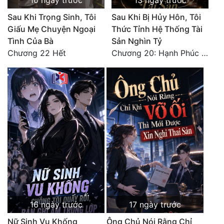
10 ngày trước
13 ngày trước
Đô Thị
Sau Khi Trọng Sinh, Tôi
Sau Khi Bị Hủy Hôn, Tôi
Đông Phương
Giấu Mẹ Chuyện Ngoại
Thức Tỉnh Hệ Thống Tài
Tình Của Bà
Sản Nghìn Tỷ
Đông Phương Huyền Huyễn
Chương 22 Hết
Chương 20: Hạnh Phúc Viên Mãn (Hết)
Đồng Nhân
Cẩu Đạo Trường Sinh
Ngự Thú
Truyện Nam
Truyện Nữ
Vô Địch Lưu
Xây Dựng Thế Lực
16 ngày trước
17 ngày trước
Nữ Sinh Vu Khống
Ông Chủ Nói Rằng Chỉ
Đam Mỹ