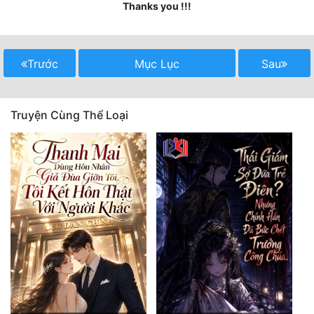
Thanks you !!!
Quân Sự
Sảng Văn
Trước
Mục Lục
Sau
Sắc
Sủng
Truyện Cùng Thể Loại
Thanh Xuân
Tiên Hiệp
Tiểu Thuyết
Trinh Thám
Triều Đấu
Trùng Sinh
Trọng Sinh