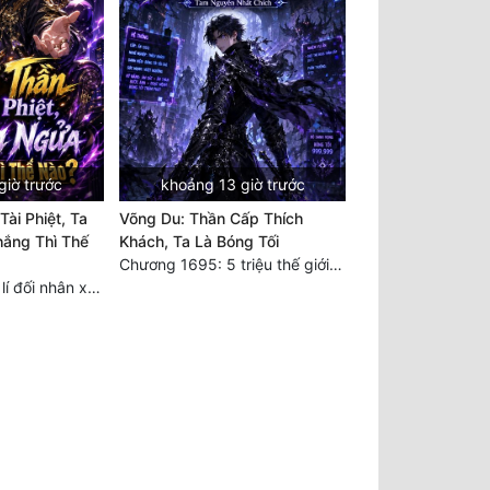
giờ trước
khoảng 13 giờ trước
ài Phiệt, Ta
Võng Du: Thần Cấp Thích
ắng Thì Thế
Khách, Ta Là Bóng Tối
Chương 1695: 5 triệu thế giới bản gốc, cũng không thể giết chết ta!
Chương 915 Đạo lí đối nhân xử thế! Ta biết làm cơm là chuyện rất kỳ quái sao?