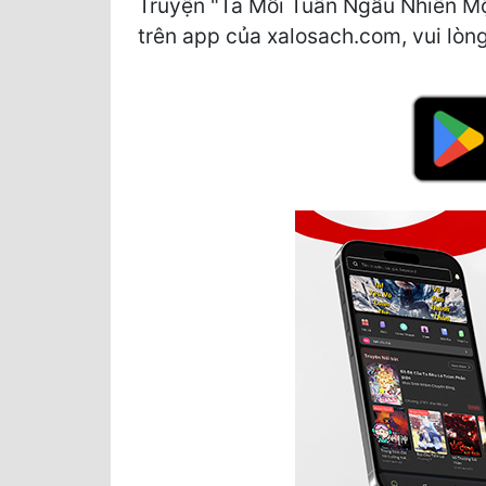
Truyện "Ta Mỗi Tuần Ngẫu Nhiên Mộ
trên app của xalosach.com, vui lòng 