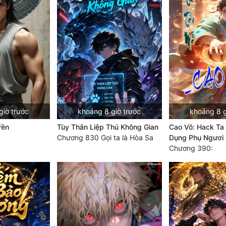
giờ trước
khoảng 8 giờ trước
khoảng 8 g
yền
Tùy Thân Liệp Thú Không Gian
Cao Võ: Hack Ta 
Chương 830 Gọi ta là Hòa Sa
Dụng Phụ Ngươi 
Chương 390: