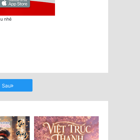
au nhé
Sau