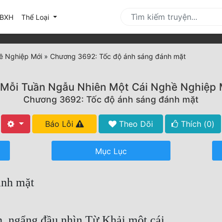
urrent)
BXH
Thể Loại
ề Nghiệp Mới
»
Chương 3692: Tốc độ ánh sáng đánh mặt
 Mỗi Tuần Ngẫu Nhiên Một Cái Nghề Nghiệp 
Chương 3692: Tốc độ ánh sáng đánh mặt
Báo Lỗi
Theo Dõi
Thích (
0
)
Mục Lục
ánh mặt
, ngẩng đầu nhìn Từ Khải một cái.