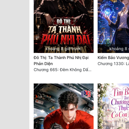
khoảng 8 giờ trước
khoảng 8 
Đô Thị: Ta Thành Phú Nhị Đại
Kiếm Bảo Vươn
Phản Diện
Chương 665: Đêm Không Dấu Vết