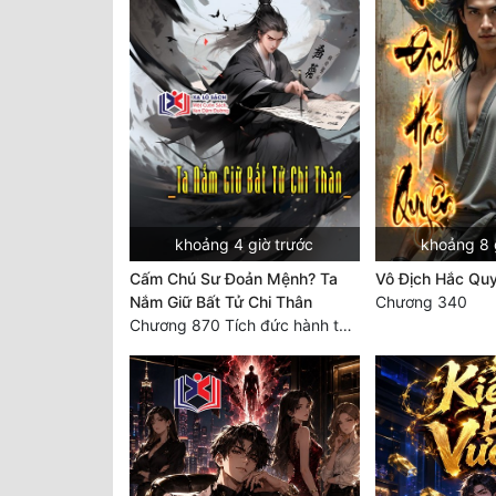
khoảng 4 giờ trước
khoảng 8 
Cấm Chú Sư Đoản Mệnh? Ta
Vô Địch Hắc Qu
Nắm Giữ Bất Tử Chi Thân
Chương 340
Chương 870 Tích đức hành thiện