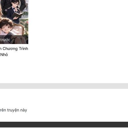
 trước
ên Chương Trình
 Nhỏ
trên truyện này