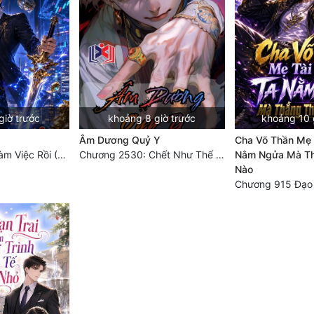
giờ trước
khoảng 8 giờ trước
khoảng 10 
g
Âm Dương Quỷ Y
Cha Võ Thần Mẹ T
Chương 1330: Làm Việc Rồi (4/5)
Chương 2530: Chết Như Thế Nào
Nằm Ngửa Mà Th
Nào