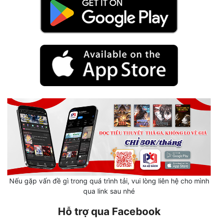
Hài Hước
Hệ Thống
Học Đường
Khoa Huyễn
Khoa Huyễn Không Gian
Kinh Dị
Kiếm Hiệp
Kỳ Huyễn
Kỳ Ảo
Linh Dị
Nếu gặp vấn đề gì trong quá trình tải, vui lòng liên hệ cho mình
qua link sau nhé
Làm Giàu
Hỗ trợ qua Facebook
Lịch Sử