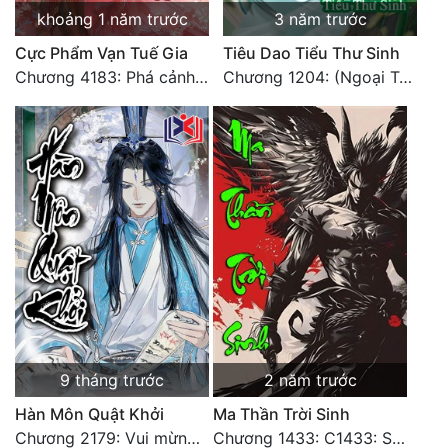
khoảng 1 năm trước
3 năm trước
Tu Chân
Cực Phẩm Vạn Tuế Gia
Tiêu Dao Tiểu Thư Sinh
Tu Tiên
Chương 4183: Phá cảnh Chí Đạo cảnh hậu kỳ
Chương 1204: (Ngoại Truyện) Triệu Cơ
Tội Phạm
Vô Địch
Võ Hiệp
Võng Du
Xuyên Không
Xuyên Nhanh
Xuyên Sách
9 tháng trước
2 năm trước
Xuyên Thư
Hàn Môn Quật Khởi
Ma Thần Trời Sinh
Điền Văn
Chương 2179: Vui mừng khôn xiết
Chương 1433: C1433: Sắc phong đại kết cục3