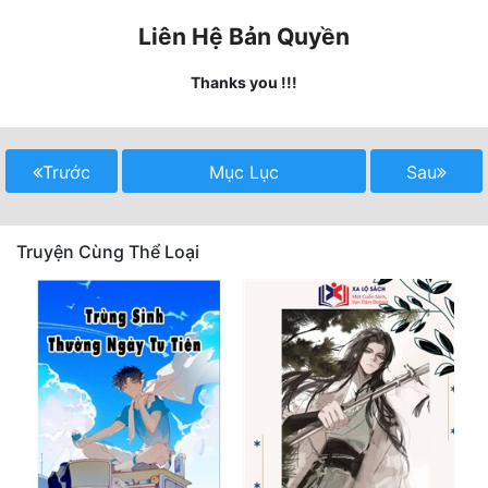
Liên Hệ Bản Quyền
Mưu Mô
Thanks you !!!
Mạt Thế
Mỹ Thực
Trước
Mục Lục
Sau
Ngôn Tình
Ngược
Truyện Cùng Thể Loại
Nữ Cường
Nữ Phụ
Phong Thủy - Tâm Linh
Phương Tây
Phản Phái
Quan Trường