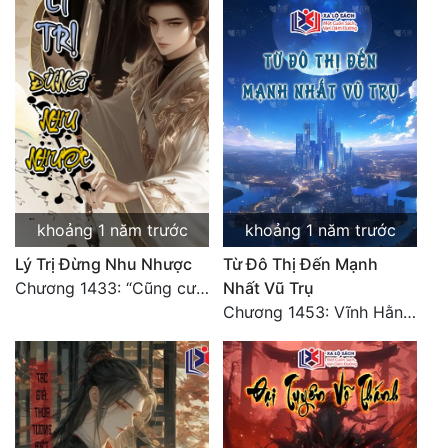
Đẹp
Đẹp Hiệp
Tính Cách Nhân Vật :
Cơ Trí
Sát Phạt Quyết Đoán
khoảng 1 năm trước
khoảng 1 năm trước
Vô Sỉ
Lý Trị Đừng Nhu Nhược
Từ Đô Thị Đến Mạnh
Chương 1433: “Cũng cười Trường An danh lợi chỗ, hồng trần nửa là vó ngựa lật” (Chương kết)
Nhất Vũ Trụ
Điềm Đạm
Chương 1453: Vĩnh Hằng Chi Cảnh! (Đại kết cục) 2