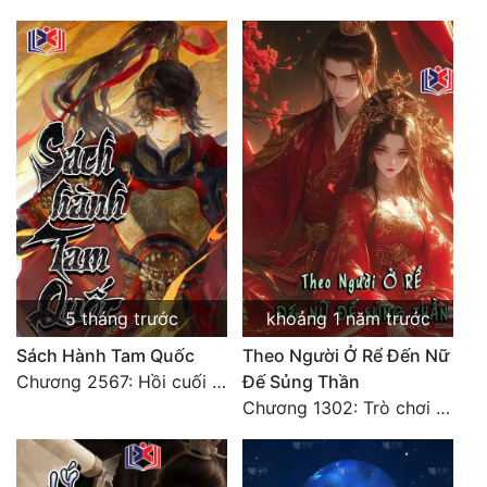
Đô Thị
Đông Phương
Đông Phương Huyền Huyễn
Đồng Nhân
Cẩu Đạo Trường Sinh
Ngự Thú
Truyện Nam
5 tháng trước
khoảng 1 năm trước
Sách Hành Tam Quốc
Theo Người Ở Rể Đến Nữ
Truyện Nữ
Chương 2567: Hồi cuối [HẾT]
Đế Sủng Thần
Vô Địch Lưu
Chương 1302: Trò chơi mười người của Khúc Linh
Xây Dựng Thế Lực
Đam Mỹ