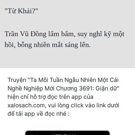
Cổ Đại
"Từ Khải?"
Du Hí
Dã Sử
Trần Vũ Đồng lẩm bẩm, suy nghĩ kỹ một
Dị Giới
hồi, bỗng nhiên mắt sáng lên.
Dị Năng
Gia Đấu
Góc Nhìn Nam
Truyện "Ta Mỗi Tuần Ngẫu Nhiên Một Cái
Nghề Nghiệp Mới Chương 3691: Giận dữ"
Góc Nhìn Nữ
hiện chỉ hỗ trợ đọc trên app của
Huyền Huyễn
xalosach.com, vui lòng click vào link dưới
để tải app về đọc nhé :
Huyền Nghi
Huyền Ảo