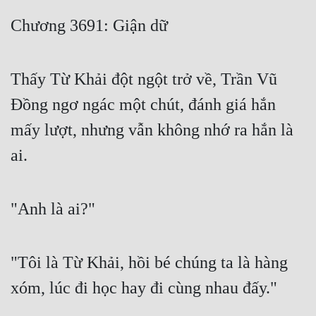
Free
Chương 3691: Giận dữ
Hậu Cung
Thấy Từ Khải đột ngột trở về, Trần Vũ
Truyện Convert
Đồng ngơ ngác một chút, đánh giá hắn
Truyện Dịch
mấy lượt, nhưng vẫn không nhớ ra hắn là
Truyện Nhập Môn
ai.
Truyện ngắn
Xa Lộ Dịch
"Anh là ai?"
Cung Đấu
"Tôi là Từ Khải, hồi bé chúng ta là hàng
Cạnh Kỹ
xóm, lúc đi học hay đi cùng nhau đấy."
Cổ Tiên Hiệp