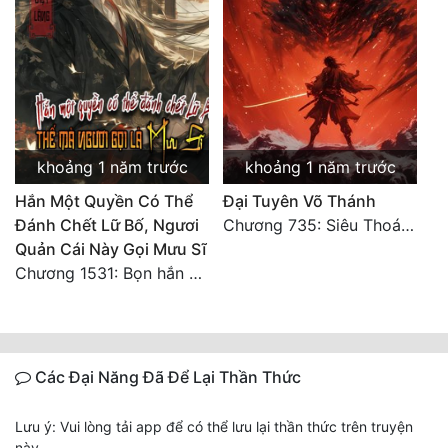
khoảng 1 năm trước
khoảng 1 năm trước
Hắn Một Quyền Có Thể
Đại Tuyên Võ Thánh
Đánh Chết Lữ Bố, Ngươi
Chương 735: Siêu Thoát (Kết)
Quản Cái Này Gọi Mưu Sĩ
Chương 1531: Bọn hắn có khi nào quay lại không nhỉ?
Các Đại Năng Đã Để Lại Thần Thức
Lưu ý: Vui lòng tải app để có thể lưu lại thần thức trên truyện
này