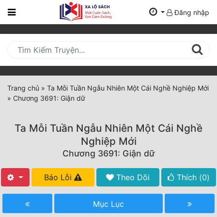
Đăng nhập
Trang
Chủ
Mới
Cập
Nhật
Trang chủ
»
Ta Mỗi Tuần Ngẫu Nhiên Một Cái Nghề Nghiệp Mới
(current)
»
Chương 3691: Giận dữ
BXH
Thể Loại
Ta Mỗi Tuần Ngẫu Nhiên Một Cái Nghề
Nghiệp Mới
Chương 3691: Giận dữ
Tất Cả
Truyện Mới Ra
Báo Lỗi
Theo Dõi
Thích (
0
)
Hoàn Thành
Mục Lục