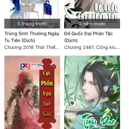
Quân Sự
Sảng Văn
5 tháng trước
2 năm trước
Sắc
Trùng Sinh Thường Ngày
Đế Quốc Đại Phản Tặc
Tu Tiên (Dịch)
(Dịch)
Sủng
Chương 2018 Thời Thiếu Niên
Chương 2461: Công kích đại doanh!
Thanh Xuân
Tiên Hiệp
Tiểu Thuyết
Trinh Thám
Triều Đấu
Trùng Sinh
Trọng Sinh