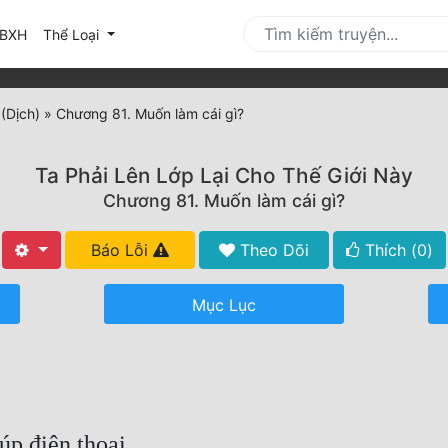
urrent)
BXH
Thể Loại
(Dịch)
»
Chương 81. Muốn làm cái gì?
Ta Phải Lên Lớp Lại Cho Thế Giới Này
Chương 81. Muốn làm cái gì?
Báo Lỗi
Theo Dõi
Thích (
0
)
Mục Lục
úp điện thoại.