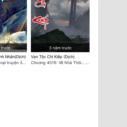
 trước
3 năm trước
nh Nhân(Dịch)
Vạn Tộc Chi Kiếp (Dịch)
Chương 2112: Ngoại truyện 3 - Tiệc mừng công
Chương 4016: Về Nhà Thôi... (Đại Kết Cục)