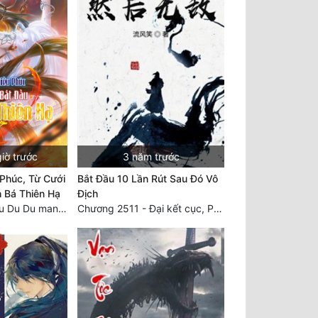
iờ trước
3 năm trước
Phúc, Từ Cưới
Bắt Đầu 10 Lần Rút Sau Đó Vô
 Bá Thiên Hạ
Địch
Chương 2297 Chu Du Du mang thai
Chương 2511 - Đại kết cục, Phiên ngoại thiên: Chư thiên quy nhất giới, vĩnh hằng thế giới. Hết!