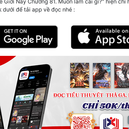
ế Giới Này Chương 81. Muốn làm cái gì?" hiện chỉ 
k dưới để tải app về đọc nhé :