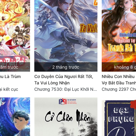
năm trước
2 tháng trước
khoảng 8 g
ều Là Trùm
Cơ Duyên Của Ngươi Rất Tốt,
Nhiều Con Nhiều 
Ta Vui Lòng Nhận
Vợ Bắt Đầu Tranh
i kết cục
Chương 7530: Đại Lục Khởi Nguyên – Kiến Thành 71