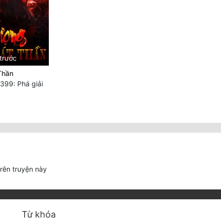
trước
Thần
99: Phá giải
trên truyện này
Từ khóa