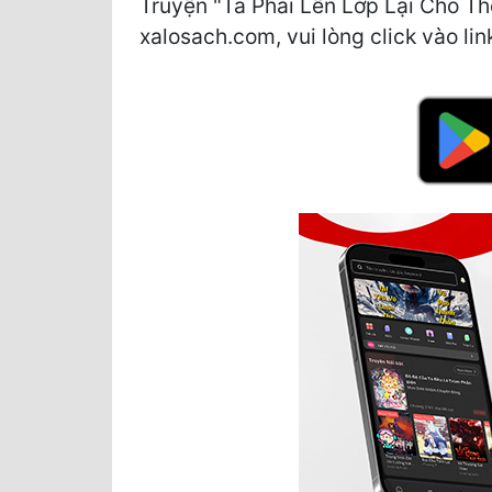
Truyện "Ta Phải Lên Lớp Lại Cho Th
xalosach.com, vui lòng click vào lin