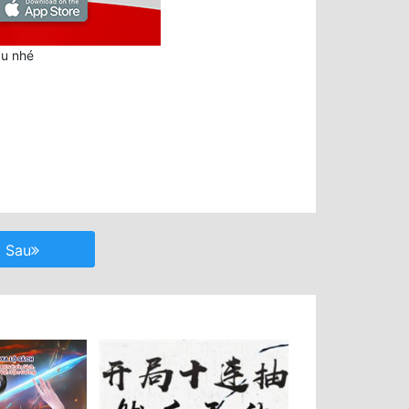
au nhé
Sau