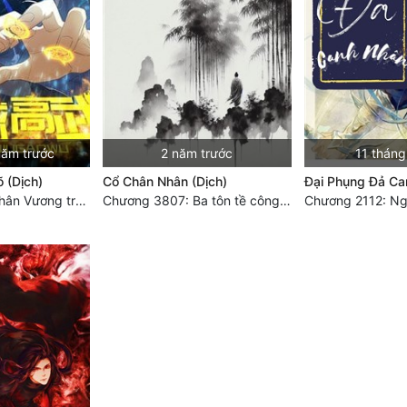
năm trước
2 năm trước
11 tháng
 (Dịch)
Cổ Chân Nhân (Dịch)
Đại Phụng Đả Ca
Chương 3560 Nhân Vương trở về - END
Chương 3807: Ba tôn tề công Thiên Đình (2)