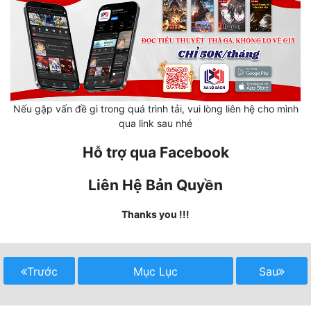
Mưu Mô
Mạt Thế
Mỹ Thực
Nếu gặp vấn đề gì trong quá trình tải, vui lòng liên hệ cho mình
Ngôn Tình
qua link sau nhé
Ngược
Hỗ trợ qua Facebook
Nữ Cường
Liên Hệ Bản Quyền
Nữ Phụ
Thanks you !!!
Phong Thủy - Tâm Linh
Phương Tây
Trước
Mục Lục
Sau
Phản Phái
Quan Trường