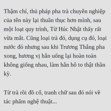
Cổ Đại
Thậm chí, thủ pháp pha trà chuyên nghiệp
Du Hí
của tên này lại thuần thục hơn mình, sau
Dã Sử
một loạt quy trình, Từ Húc Nhật thấy rất
Dị Giới
vừa mắt. Cũng loại trà đó, dụng cụ đó, loại
Dị Năng
nước đó nhưng sau khi Trương Thắng pha
Gia Đấu
xong, hương vị hắn uống lại hoàn toàn
Góc Nhìn Nam
không giống nhau, làm hắn hô to thật thần
kỳ.
Góc Nhìn Nữ
Huyền Huyễn
Từ trà rồi đồ cổ, tranh chữ sau đó nói về
Huyền Nghi
tác phẩm nghệ thuật...
Huyền Ảo