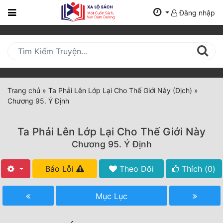
Đăng nhập
Trang
Chủ
Mới
Cập
Nhật
Trang chủ
»
Ta Phải Lên Lớp Lại Cho Thế Giới Này (Dịch)
»
(current)
Chương 95. Ý Định
BXH
Thể Loại
Ta Phải Lên Lớp Lại Cho Thế Giới Này
Chương 95. Ý Định
Tất Cả
Báo Lỗi
Theo Dõi
Thích (
0
)
Truyện Mới Ra
Mục Lục
Hoàn Thành