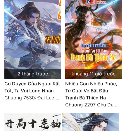
Tu Chân
Tu Tiên
Tội Phạm
Vô Địch
Võ Hiệp
Võng Du
2 tháng trước
khoảng 11 giờ trước
Xuyên Không
Cơ Duyên Của Ngươi Rất
Nhiều Con Nhiều Phúc,
Xuyên Nhanh
Tốt, Ta Vui Lòng Nhận
Từ Cưới Vợ Bắt Đầu
Chương 7530: Đại Lục Khởi Nguyên – Kiến Thành 71
Tranh Bá Thiên Hạ
Xuyên Sách
Chương 2297 Chu Du Du mang thai
Xuyên Thư
Điền Văn