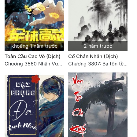
Đẹp
Đẹp Hiệp
Tính Cách Nhân Vật :
khoảng 1 năm trước
2 năm trước
Cơ Trí
Toàn Cầu Cao Võ (Dịch)
Cổ Chân Nhân (Dịch)
Chương 3560 Nhân Vương trở về - END
Chương 3807: Ba tôn tề công Thiên Đình (2)
Sát Phạt Quyết Đoán
Vô Sỉ
Điềm Đạm