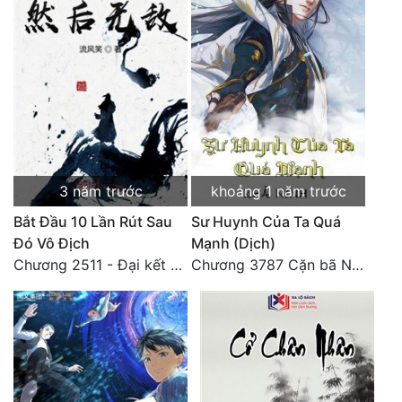
Đô Thị
Đông Phương
Đông Phương Huyền Huyễn
Đồng Nhân
Cẩu Đạo Trường Sinh
3 năm trước
khoảng 1 năm trước
Bắt Đầu 10 Lần Rút Sau
Sư Huynh Của Ta Quá
Ngự Thú
Đó Vô Địch
Mạnh (Dịch)
Truyện Nam
Chương 2511 - Đại kết cục, Phiên ngoại thiên: Chư thiên quy nhất giới, vĩnh hằng thế giới. Hết!
Chương 3787 Cặn bã Nam Thiên Đạo
Truyện Nữ
Vô Địch Lưu
Xây Dựng Thế Lực
Đam Mỹ