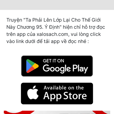
Hài Hước
Hệ Thống
Truyện "Ta Phải Lên Lớp Lại Cho Thế Giới
Học Đường
Này Chương 95. Ý Định" hiện chỉ hỗ trợ đọc
Khoa Huyễn
trên app của xalosach.com, vui lòng click
vào link dưới để tải app về đọc nhé :
Khoa Huyễn Không Gian
Kinh Dị
Kiếm Hiệp
Kỳ Huyễn
Kỳ Ảo
Linh Dị
Làm Giàu
Lịch Sử