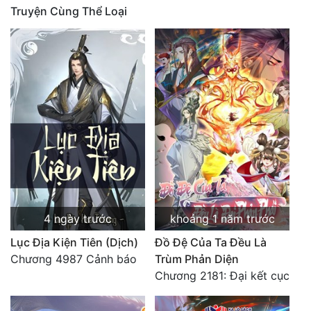
Truyện Cùng Thể Loại
Quân Sự
Sảng Văn
Sắc
Sủng
Thanh Xuân
Tiên Hiệp
Tiểu Thuyết
Trinh Thám
4 ngày trước
khoảng 1 năm trước
Lục Địa Kiện Tiên (Dịch)
Đồ Đệ Của Ta Đều Là
Triều Đấu
Chương 4987 Cảnh báo
Trùm Phản Diện
Trùng Sinh
Chương 2181: Đại kết cục
Trọng Sinh