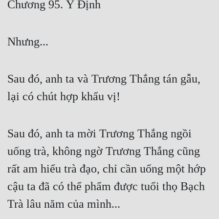
Chương 95. Ý Định
Free
Hậu Cung
Nhưng...
Truyện Convert
Truyện Dịch
Sau đó, anh ta và Trương Thắng tán gẫu,
Truyện Nhập Môn
lại có chút hợp khẩu vị!
Truyện ngắn
Sau đó, anh ta mời Trương Thắng ngồi
Xa Lộ Dịch
uống trà, không ngờ Trương Thắng cũng
rất am hiểu trà đạo, chỉ cần uống một hớp
Cung Đấu
cậu ta đã có thể phẩm được tuổi thọ Bạch
Cạnh Kỹ
Trà lâu năm của mình...
Cổ Tiên Hiệp