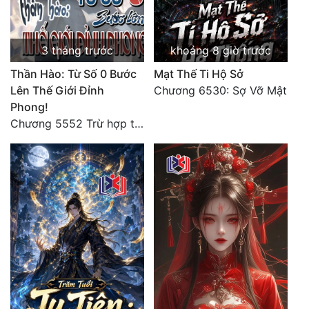
3 tháng trước
khoảng 8 giờ trước
Thần Hào: Từ Số 0 Bước
Mạt Thế Ti Hộ Sở
Lên Thế Giới Đỉnh
Chương 6530: Sợ Vỡ Mật
Phong!
Chương 5552 Trừ hợp tác, không còn cách nào khác!