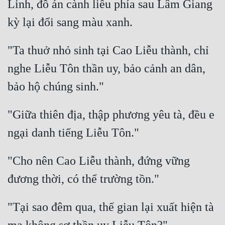
Linh, đồ án cành liễu phía sau Lâm Giang 
Quân Sự
Sảng Văn
"Ta thuở nhỏ sinh tại Cao Liễu thành, chỉ 
Sắc
nghe Liễu Tôn thần uy, bảo cảnh an dân, 
Sủng
Thanh Xuân
"Giữa thiên địa, thập phương yêu tà, đều e 
Tiên Hiệp
Tiểu Thuyết
Trinh Thám
"Cho nên Cao Liễu thành, đứng vững 
Triều Đấu
Trùng Sinh
"Tại sao đêm qua, thế gian lại xuất hiện tà 
Trọng Sinh