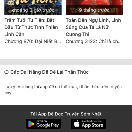
khoảng 3 giờ trước
9 tháng trước
Trăm Tuổi Tu Tiên: Bắt
Toàn Dân Ngự Linh, Linh
Đầu Từ Thức Tỉnh Thiên
Sủng Của Ta Là Nữ
Linh Căn
Cương Thi
Chương 870: Đại Niết Bàn Tiên Thuật!
Chương 3122: Chỉ là chút bọt nước! Điều kiện và tài liệu!**
Các Đại Năng Đã Để Lại Thần Thức
Lưu ý: Vui lòng tải app để có thể lưu lại thần thức trên truyện
này
Tải App Để Đọc Truyện Sớm Nhất