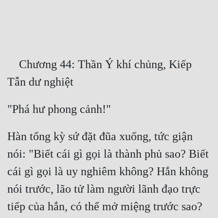
Free
Hậu Cung
Truyện Convert
    Chương 44: Thần Ý khí chủng, Kiếp 
Truyện Dịch
Truyện Nhập Môn
Truyện ngắn
Xa Lộ Dịch
Hàn tổng kỳ sứ đặt đũa xuống, tức giận 
nói: "Biết cái gì gọi là thành phủ sao? Biết 
Cung Đấu
cái gì gọi là uy nghiêm không? Hắn không 
Cạnh Kỹ
nói trước, lão tử làm người lãnh đạo trực 
tiếp của hắn, có thể mở miệng trước sao? 
Cổ Tiên Hiệp