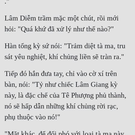
Lâm Diễm trầm mặc một chút, rồi mới 
Hàn tổng kỳ sứ nói: "Trảm diệt tà ma, tru 
Tiếp đó hắn đưa tay, chỉ vào cờ xí trên 
bàn, nói: "Tỷ như chiếc Lâm Giang kỳ 
này, là đặc chế của Tê Phượng phủ thành, 
nó sẽ hấp dẫn những khí chủng rời rạc, 
"Mặt khác, để đối phó với loại tà ma này, 