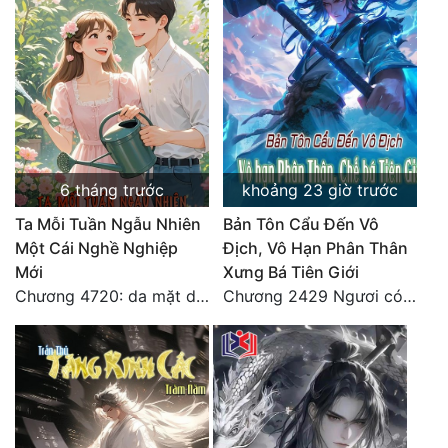
6 tháng trước
khoảng 23 giờ trước
Ta Mỗi Tuần Ngẫu Nhiên
Bản Tôn Cẩu Đến Vô
Một Cái Nghề Nghiệp
Địch, Vô Hạn Phân Thân
Mới
Xưng Bá Tiên Giới
Chương 4720: da mặt dày
Chương 2429 Ngươi có tuệ nhãn? Ta có...