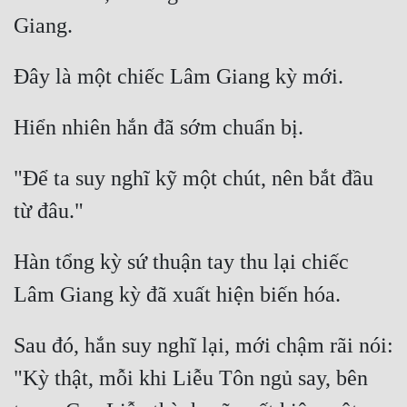
Đô Thị
Đông Phương
Đông Phương Huyền Huyễn
Đồng Nhân
"Để ta suy nghĩ kỹ một chút, nên bắt đầu 
Cẩu Đạo Trường Sinh
Ngự Thú
Hàn tổng kỳ sứ thuận tay thu lại chiếc 
Truyện Nam
Truyện Nữ
Vô Địch Lưu
Sau đó, hắn suy nghĩ lại, mới chậm rãi nói: 
Xây Dựng Thế Lực
"Kỳ thật, mỗi khi Liễu Tôn ngủ say, bên 
Đam Mỹ