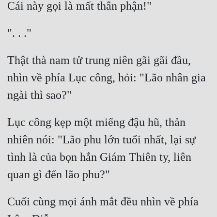
Cổ Đại
Du Hí
Dã Sử
Thật thà nam tử trung niên gãi gãi đầu, 
Dị Giới
nhìn về phía Lục công, hỏi: "Lão nhân gia 
Dị Năng
Gia Đấu
Lục công kẹp một miếng đậu hũ, thản 
Góc Nhìn Nam
nhiên nói: "Lão phu lớn tuổi nhất, lại sự 
Góc Nhìn Nữ
tình là của bọn hắn Giám Thiên ty, liên 
Huyền Huyễn
Huyền Nghi
Cuối cùng mọi ánh mắt đều nhìn về phía 
Huyền Ảo