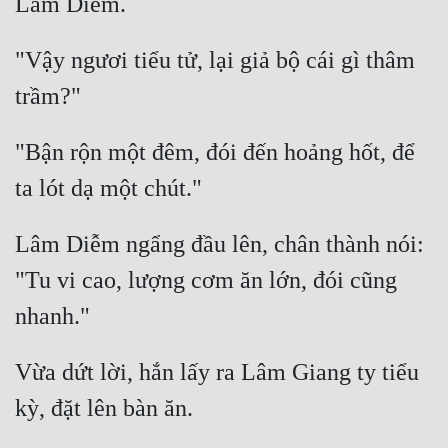
Hài Hước
Hệ Thống
"Vậy ngươi tiểu tử, lại giả bộ cái gì thâm 
Học Đường
Khoa Huyễn
"Bận rộn một đêm, đói đến hoảng hốt, để 
Khoa Huyễn Không Gian
Kinh Dị
Lâm Diễm ngẩng đầu lên, chân thành nói: 
Kiếm Hiệp
"Tu vi cao, lượng cơm ăn lớn, đói cũng 
Kỳ Huyễn
Kỳ Ảo
Linh Dị
Vừa dứt lời, hắn lấy ra Lâm Giang ty tiểu 
Làm Giàu
Lịch Sử