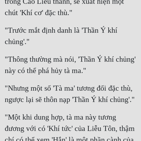
trong Cao Liễu thành, sẽ xuất hiện một 
Đẹp
Đẹp Hiệp
"Trước mắt định danh là 'Thần Ý khí 
Tính Cách Nhân Vật :
Cơ Trí
"Thông thường mà nói, 'Thần Ý khí chủng' 
Sát Phạt Quyết Đoán
Vô Sỉ
"Nhưng một số 'Tà ma' tương đối đặc thù, 
Điềm Đạm
"Một khi dung hợp, tà ma này tương 
đương với có 'Khí tức' của Liễu Tôn, thậm 
chí có thể xem 'Hắn' là một phần cành của 