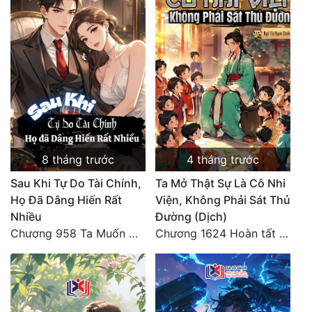
8 tháng trước
4 tháng trước
Sau Khi Tự Do Tài Chính,
Ta Mở Thật Sự Là Cô Nhi
Họ Đã Dâng Hiến Rất
Viện, Không Phải Sát Thủ
Nhiều
Đường (Dịch)
Chương 958 Ta Muốn Cùng Các Cô Vĩnh Viễn Ở Bên Nhau (2) Hết
Chương 1624 Hoàn tất cảm nghĩ (2)