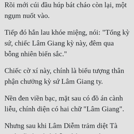
Rồi mới cúi đầu húp bát cháo còn lại, một 
Mưu Mô
Mạt Thế
Tiếp đó hắn lau khóe miệng, nói: "Tổng kỳ 
Mỹ Thực
sứ, chiếc Lâm Giang kỳ này, đêm qua 
Ngôn Tình
Ngược
Chiếc cờ xí này, chính là biểu tượng thân 
Nữ Cường
Nữ Phụ
Phong Thủy - Tâm Linh
Nền đen viền bạc, mặt sau có đồ án cành 
Phương Tây
Phản Phái
Nhưng sau khi Lâm Diễm trảm diệt Tà 
Quan Trường