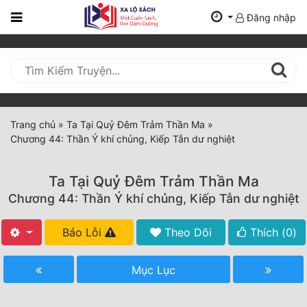
Đăng nhập
Trang
Chủ
Mới
Cập
Nhật
Trang chủ
»
Ta Tại Quỷ Đêm Trảm Thần Ma
»
(current)
Chương 44: Thần Ý khí chủng, Kiếp Tẫn dư nghiệt
BXH
Thể Loại
Ta Tại Quỷ Đêm Trảm Thần Ma
Chương 44: Thần Ý khí chủng, Kiếp Tẫn dư nghiệt
Tất Cả
Báo Lỗi
Theo Dõi
Thích (
0
)
Truyện Mới Ra
Mục Lục
Hoàn Thành