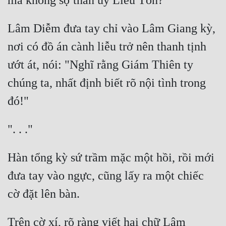
Tu Chân
Lâm Diễm đưa tay chỉ vào Lâm Giang kỳ, 
Tu Tiên
nơi có đồ án cành liễu trở nên thanh tịnh 
Tội Phạm
ướt át, nói: "Nghĩ rằng Giám Thiên ty 
Vô Địch
chúng ta, nhất định biết rõ nội tình trong 
Võ Hiệp
Võng Du
Xuyên Không
Xuyên Nhanh
Hàn tổng kỳ sứ trầm mặc một hồi, rồi mới 
Xuyên Sách
đưa tay vào ngực, cũng lấy ra một chiếc 
Xuyên Thư
Điền Văn
Trên cờ xí, rõ ràng viết hai chữ Lâm 