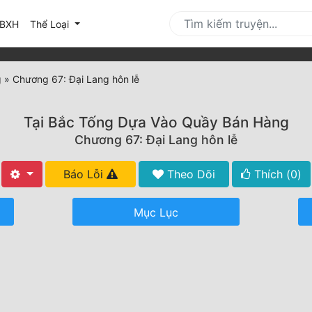
urrent)
BXH
Thể Loại
g
»
Chương 67: Đại Lang hôn lễ
Tại Bắc Tống Dựa Vào Quầy Bán Hàng
Chương 67: Đại Lang hôn lễ
Báo Lỗi
Theo Dõi
Thích (
0
)
Mục Lục