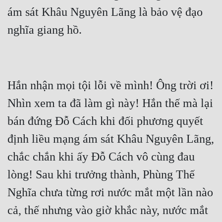
ám sát Khâu Nguyên Lãng là bảo vệ đạo 
Mưu Mô
Mạt Thế
Mỹ Thực
Ngôn Tình
Hắn nhận mọi tội lỗi về mình! Ông trời ơi! 
Ngược
Nhìn xem ta đã làm gì này! Hắn thế mà lại 
Nữ Cường
bán đứng Đỗ Cách khi đối phương quyết 
định liều mạng ám sát Khâu Nguyên Lãng, 
Nữ Phụ
chắc chắn khi ấy Đỗ Cách vô cùng đau 
Phong Thủy - Tâm Linh
lòng! Sau khi trưởng thành, Phùng Thế 
Phương Tây
Nghĩa chưa từng rơi nước mắt một lần nào 
Phản Phái
cả, thế nhưng vào giờ khắc này, nước mắt 
Quan Trường