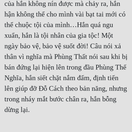
của hắn không nín được mà chảy ra, hắn 
Quân Sự
hận không thể cho mình vài bạt tai mới có 
Sảng Văn
thể chuộc tội của mình…Hắn quá ngu 
Sắc
xuẩn, hắn là tội nhân của gia tộc! Một 
Sủng
ngày bảo vệ, bảo vệ suốt đời! Câu nói xả 
thân vì nghĩa mà Phùng Thất nói sau khi bị 
Thanh Xuân
bán đứng lại hiện lên trong đầu Phùng Thế 
Tiên Hiệp
Nghĩa, hắn siết chặt nắm đấm, định tiến 
Tiểu Thuyết
lên giúp đỡ Đỗ Cách theo bản năng, nhưng 
Trinh Thám
trong nháy mắt bước chân ra, hắn bỗng 
Triều Đấu
Trùng Sinh
Trọng Sinh