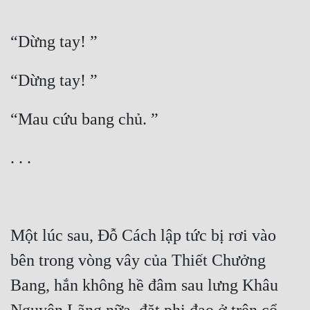
Đô Thị
Đông Phương
Đông Phương Huyền Huyễn
Đồng Nhân
Cẩu Đạo Trường Sinh
Ngự Thú
Truyện Nam
Truyện Nữ
Một lúc sau, Đỗ Cách lập tức bị rơi vào 
Vô Địch Lưu
bên trong vòng vây của Thiết Chưởng 
Xây Dựng Thế Lực
Bang, hắn không hề đâm sau lưng Khâu 
Đam Mỹ