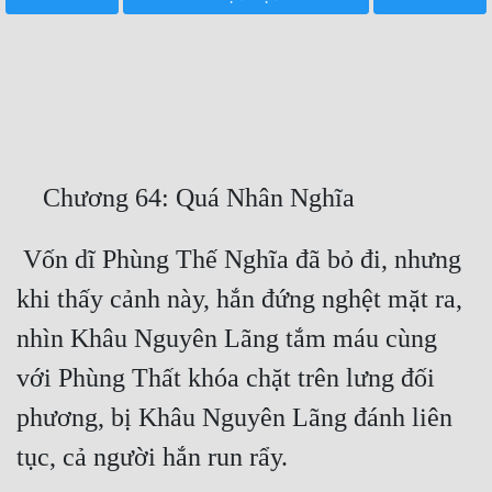
Free
Hậu Cung
Truyện Convert
Truyện Dịch
Truyện Nhập Môn
Truyện ngắn
 Vốn dĩ Phùng Thế Nghĩa đã bỏ đi, nhưng 
khi thấy cảnh này, hắn đứng nghệt mặt ra, 
Xa Lộ Dịch
nhìn Khâu Nguyên Lãng tắm máu cùng 
với Phùng Thất khóa chặt trên lưng đối 
Cung Đấu
phương, bị Khâu Nguyên Lãng đánh liên 
Cạnh Kỹ
Cổ Tiên Hiệp