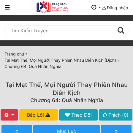
Đăng nhập
Trang
Chủ
Mới
Cập
Nhật
Trang chủ
»
(current)
Tại Mạt Thế, Mọi Người Thay Phiên Nhau Diễn Kịch (Dịch)
»
BXH
Chương 64: Quá Nhân Nghĩa
Thể Loại
Tại Mạt Thế, Mọi Người Thay Phiên Nhau
Diễn Kịch
Tất Cả
Chương 64: Quá Nhân Nghĩa
Truyện Mới Ra
Báo Lỗi
Theo Dõi
Thích (
0
)
Hoàn Thành
Mục Lục