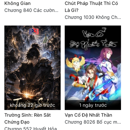
Không Gian
Chút Pháp Thuật Thì Có
Chương 840 Các cường giả Hằng Tinh cấp khác đâu?
Là Gì?
Chương 1030 Không Chi Hoàng Nguyên Đại Hư
khoảng 22 giờ trước
1 ngày trước
Trường Sinh: Rèn Sắt
Vạn Cổ Đệ Nhất Thần
Chứng Đạo
Chương 8026 Bố cục mới
Chương 552 Huyết Hỏa Độn Hư, nhân quả chưa dứt