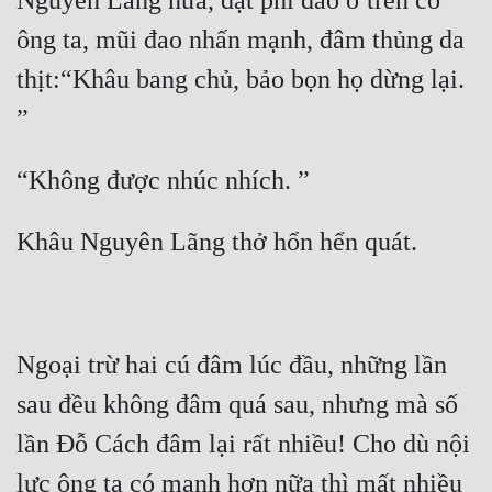
Nguyên Lãng nữa, đặt phi đao ở trên cổ 
ông ta, mũi đao nhấn mạnh, đâm thủng da 
Đẹp
thịt:“Khâu bang chủ, bảo bọn họ dừng lại. 
Đẹp Hiệp
Tính Cách Nhân Vật :
Cơ Trí
Sát Phạt Quyết Đoán
Vô Sỉ
Điềm Đạm
Ngoại trừ hai cú đâm lúc đầu, những lần 
sau đều không đâm quá sau, nhưng mà số 
lần Đỗ Cách đâm lại rất nhiều! Cho dù nội 
lực ông ta có mạnh hơn nữa thì mất nhiều 