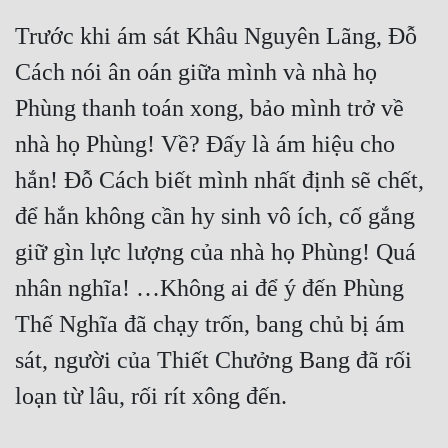
Tu Chân
Trước khi ám sát Khâu Nguyên Lãng, Đỗ 
Tu Tiên
Cách nói ân oán giữa mình và nhà họ 
Tội Phạm
Phùng thanh toán xong, bảo mình trở về 
nhà họ Phùng! Về? Đấy là ám hiệu cho 
Vô Địch
hắn! Đỗ Cách biết mình nhất định sẽ chết, 
Võ Hiệp
để hắn không cần hy sinh vô ích, cố gắng 
Võng Du
giữ gìn lực lượng của nhà họ Phùng! Quá 
Xuyên Không
nhân nghĩa! …Không ai để ý đến Phùng 
Xuyên Nhanh
Thế Nghĩa đã chạy trốn, bang chủ bị ám 
Xuyên Sách
sát, người của Thiết Chưởng Bang đã rối 
Xuyên Thư
Điền Văn