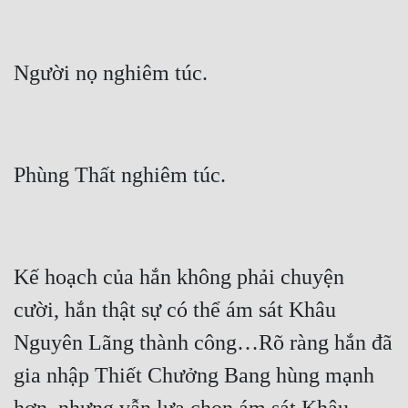
Cổ Đại
Du Hí
Dã Sử
Dị Giới
Dị Năng
Gia Đấu
Góc Nhìn Nam
Góc Nhìn Nữ
Kế hoạch của hắn không phải chuyện 
Huyền Huyễn
cười, hắn thật sự có thể ám sát Khâu 
Nguyên Lãng thành công…Rõ ràng hắn đã 
Huyền Nghi
gia nhập Thiết Chưởng Bang hùng mạnh 
Huyền Ảo