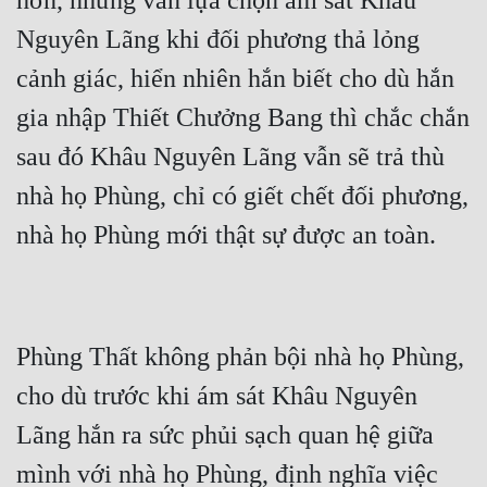
hơn, nhưng vẫn lựa chọn ám sát Khâu 
Hài Hước
Nguyên Lãng khi đối phương thả lỏng 
Hệ Thống
cảnh giác, hiển nhiên hắn biết cho dù hắn 
Học Đường
gia nhập Thiết Chưởng Bang thì chắc chắn 
Khoa Huyễn
sau đó Khâu Nguyên Lãng vẫn sẽ trả thù 
Khoa Huyễn Không Gian
nhà họ Phùng, chỉ có giết chết đối phương, 
Kinh Dị
Kiếm Hiệp
Kỳ Huyễn
Phùng Thất không phản bội nhà họ Phùng, 
Kỳ Ảo
cho dù trước khi ám sát Khâu Nguyên 
Linh Dị
Lãng hắn ra sức phủi sạch quan hệ giữa 
Làm Giàu
mình với nhà họ Phùng, định nghĩa việc 
Lịch Sử