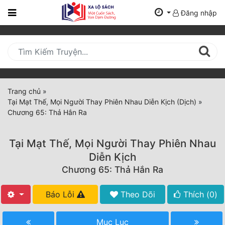
Đăng nhập
Trang
Chủ
Mới
Cập
Nhật
Trang chủ
»
(current)
Tại Mạt Thế, Mọi Người Thay Phiên Nhau Diễn Kịch (Dịch)
»
BXH
Chương 65: Thả Hắn Ra
Thể Loại
Tại Mạt Thế, Mọi Người Thay Phiên Nhau
Diễn Kịch
Tất Cả
Chương 65: Thả Hắn Ra
Truyện Mới Ra
Báo Lỗi
Theo Dõi
Thích (
0
)
Hoàn Thành
Mục Lục