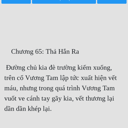
Free
Hậu Cung
Truyện Convert
Truyện Dịch
Truyện Nhập Môn
Truyện ngắn
 Đường chủ kia đè trường kiếm xuống, 
trên cổ Vương Tam lập tức xuất hiện vết 
Xa Lộ Dịch
máu, nhưng trong quá trình Vương Tam 
vuốt ve cánh tay gãy kia, vết thương lại 
Cung Đấu
Cạnh Kỹ
Cổ Tiên Hiệp