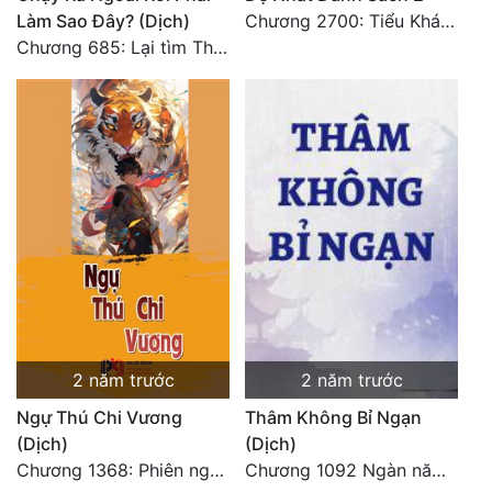
Làm Sao Đây? (Dịch)
Chương 2700: Tiểu Khánh Trần
Chương 685: Lại tìm Thanh Long (1)
2 năm trước
2 năm trước
Ngự Thú Chi Vương
Thâm Không Bỉ Ngạn
(Dịch)
(Dịch)
Chương 1368: Phiên ngoại 3: Lâm Tu Trúc (1)
Chương 1092 Ngàn năm tu được cộng......(3)