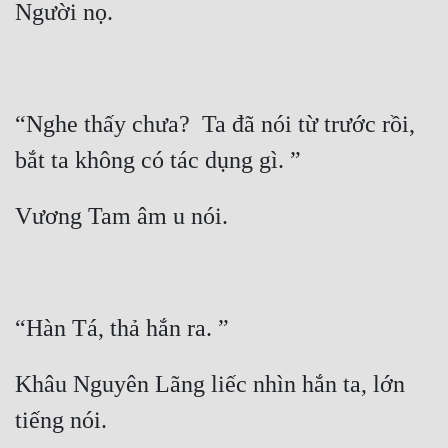
Mưu Mô
Mạt Thế
Mỹ Thực
“Nghe thấy chưa?  Ta đã nói từ trước rồi, 
Ngôn Tình
Ngược
Nữ Cường
Nữ Phụ
Phong Thủy - Tâm Linh
Phương Tây
Khâu Nguyên Lãng liếc nhìn hắn ta, lớn 
Phản Phái
Quan Trường