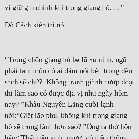
Đẹp
Đẹp Hiệp
Tính Cách Nhân Vật :
Cơ Trí
“Trong chốn giang hồ bè lũ xu nịnh, ngũ 
Sát Phạt Quyết Đoán
phái tam môn có ai dám nói bên trong đều 
Vô Sỉ
sạch sẽ chứ?  Không tranh giành cướp đoạt 
Điềm Đạm
thì làm sao có được địa vị như ngày hôm 
nay? ”Khâu Nguyên Lãng cười lạnh 
nói:“Giết lão phu, không khí trong giang 
hồ sẽ trong lành hơn sao? ”Ông ta thở hổn 
hển:“Thất tiên sinh, ngươi có thần thông, 