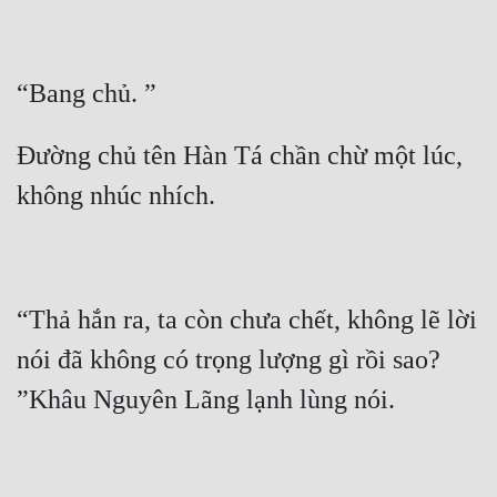
Quân Sự
Sảng Văn
Sắc
Đường chủ tên Hàn Tá chần chừ một lúc, 
Sủng
Thanh Xuân
Tiên Hiệp
Tiểu Thuyết
“Thả hắn ra, ta còn chưa chết, không lẽ lời 
Trinh Thám
nói đã không có trọng lượng gì rồi sao? 
Triều Đấu
Trùng Sinh
Trọng Sinh