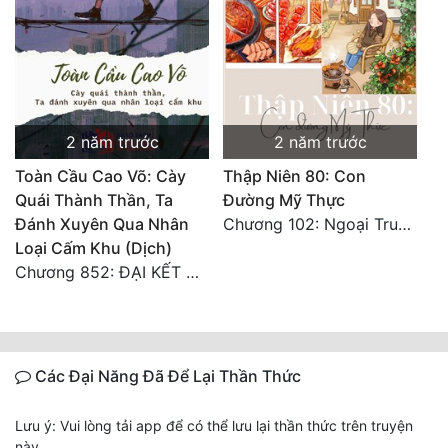
2 năm trước
2 năm trước
Toàn Cầu Cao Võ: Cày
Thập Niên 80: Con
Quái Thành Thần, Ta
Đường Mỹ Thực
Đánh Xuyên Qua Nhân
Chương 102: Ngoại Truyện (2)
Loại Cấm Khu (Dịch)
Chương 852: ĐẠI KẾT CỤC - Cân Bằng Vũ Trụ, Sáng Thế Thần Giang Hàn
Các Đại Năng Đã Để Lại Thần Thức
Lưu ý: Vui lòng tải app để có thể lưu lại thần thức trên truyện
này