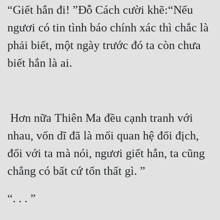
Hài Hước
“Giết hắn đi! ”Đỗ Cách cười khẽ:“Nếu 
Hệ Thống
ngươi có tin tình báo chính xác thì chắc là 
Học Đường
phải biết, một ngày trước đó ta còn chưa 
Khoa Huyễn
Khoa Huyễn Không Gian
Kinh Dị
 Hơn nữa Thiên Ma đều cạnh tranh với 
Kiếm Hiệp
nhau, vốn dĩ đã là mối quan hệ đối địch, 
Kỳ Huyễn
đối với ta mà nói, ngươi giết hắn, ta cũng 
Kỳ Ảo
Linh Dị
Làm Giàu
Lịch Sử