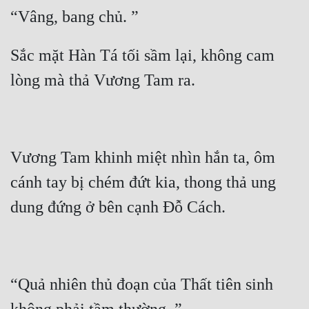
Tu Chân
Tu Tiên
Sắc mặt Hàn Tá tối sầm lại, không cam 
Tội Phạm
Vô Địch
Võ Hiệp
Võng Du
Vương Tam khinh miệt nhìn hắn ta, ôm 
cánh tay bị chém đứt kia, thong thả ung 
Xuyên Không
Xuyên Nhanh
Xuyên Sách
Xuyên Thư
“Quả nhiên thủ đoạn của Thất tiên sinh 
Điền Văn