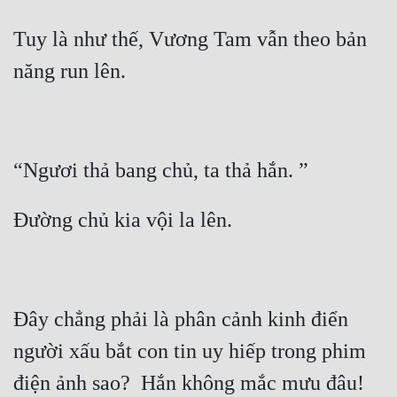
Cổ Đại
Tuy là như thế, Vương Tam vẫn theo bản 
Du Hí
Dã Sử
Dị Giới
Dị Năng
Gia Đấu
Góc Nhìn Nam
Góc Nhìn Nữ
Huyền Huyễn
Đây chẳng phải là phân cảnh kinh điển 
Huyền Nghi
người xấu bắt con tin uy hiếp trong phim 
Huyền Ảo
điện ảnh sao?  Hắn không mắc mưu đâu! 