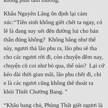
Đô Thị
Khâu Nguyên Lãng ổn định lại cảm 
Đông Phương
xúc:“Tiên sinh không giết chết ta ngay, có 
Đông Phương Huyền Huyễn
lẽ là đang suy xét đến đường lui cho bản 
Đồng Nhân
thân đúng không?  Không bằng như thế 
này, ngươi thả lão phu ra, lão phu sẽ tha 
Cẩu Đạo Trường Sinh
cho các ngươi rời đi, còn chuyện đêm nay, 
Ngự Thú
chuyện cũ coi như bỏ qua, thế nào?  Lại cứ 
Truyện Nam
kéo dài thời gian mãi, lão phu chết đi, chỉ 
Truyện Nữ
e là các ngươi cũng không thể thoát ra 
Vô Địch Lưu
Xây Dựng Thế Lực
“Khâu bang chủ, Phùng Thất giết ngươi là 
Đam Mỹ