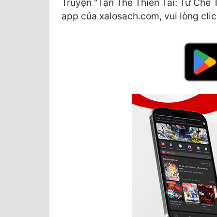
Truyện "Tận Thế Thiên Tai: Từ Chế 
app của xalosach.com, vui lòng click