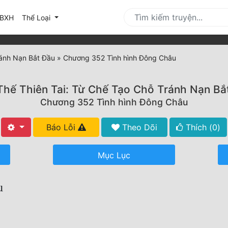
urrent)
BXH
Thể Loại
ránh Nạn Bắt Đầu
»
Chương 352 Tình hình Đông Châu
Thế Thiên Tai: Từ Chế Tạo Chỗ Tránh Nạn Bắ
Chương 352 Tình hình Đông Châu
Báo Lỗi
Theo Dõi
Thích (
0
)
Mục Lục
u