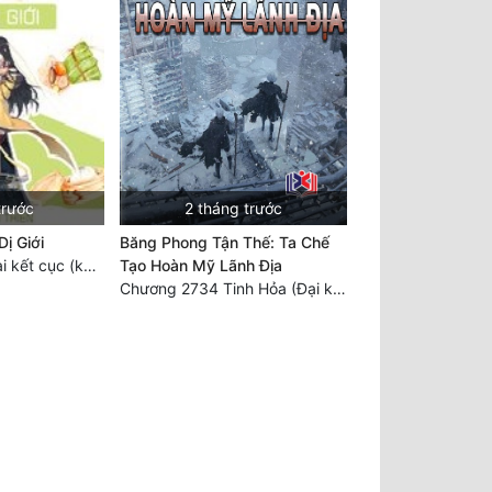
trước
2 tháng trước
ị Giới
Băng Phong Tận Thế: Ta Chế
Chương 3202: Đại kết cục (kết) (2)
Tạo Hoàn Mỹ Lãnh Địa
Chương 2734 Tinh Hỏa (Đại kết cục) (2)