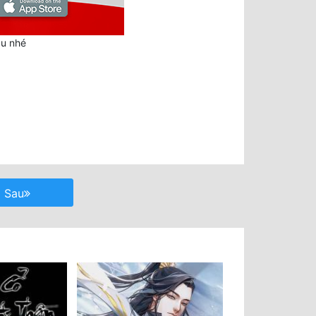
au nhé
Sau