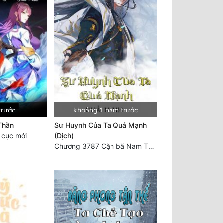
trước
khoảng 1 năm trước
Thần
Sư Huynh Của Ta Quá Mạnh
 cục mới
(Dịch)
Chương 3787 Cặn bã Nam Thiên Đạo