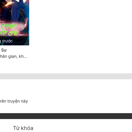
g trước
 Sư
Chương 3133: Nhân gian, không thể trêu vào
trên truyện này
Từ khóa