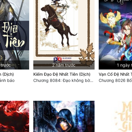
 trước
2 năm trước
1 ngày 
n (Dịch)
Kiếm Đạo Đệ Nhất Tiên (Dịch)
Vạn Cổ Đệ Nhất 
ảnh báo
Chương 8084: Đạo không bờ bến (Đại kết cục) (10)
Chương 8026 Bố