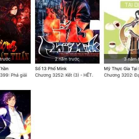
trước
2 năm trước
3 năm 
Thần
Số 13 Phố Mink
Mỹ Thực Gia Tại D
99: Phá giải
Chương 3252: Kết (3) - HẾT.