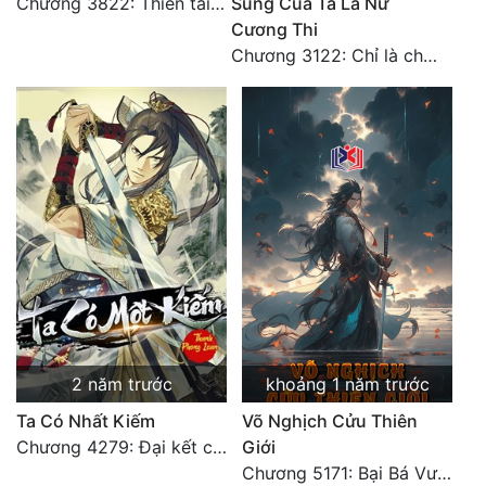
Chương 3822: Thiên tái phong vân một tiếng cười
Sủng Của Ta Là Nữ
Cương Thi
Đẹp
Chương 3122: Chỉ là chút bọt nước! Điều kiện và tài liệu!**
Đẹp Hiệp
Tính Cách Nhân Vật :
Cơ Trí
Sát Phạt Quyết Đoán
Vô Sỉ
Điềm Đạm
2 năm trước
khoảng 1 năm trước
Ta Có Nhất Kiếm
Võ Nghịch Cửu Thiên
Chương 4279: Đại kết cuộc
Giới
Chương 5171: Bại Bá Vương chi tử, làm thịt Bá Vương hậu duệ