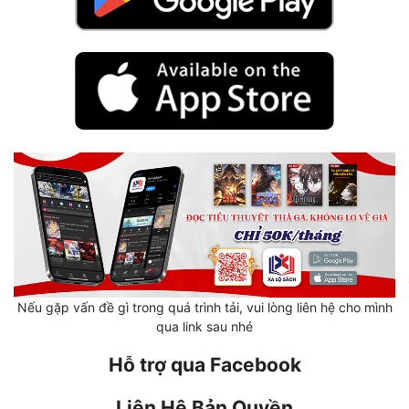
Mưu Mô
Mạt Thế
Mỹ Thực
Ngôn Tình
Ngược
Nữ Cường
Nữ Phụ
Phong Thủy - Tâm Linh
Nếu gặp vấn đề gì trong quá trình tải, vui lòng liên hệ cho mình
qua link sau nhé
Phương Tây
Hỗ trợ qua Facebook
Phản Phái
Quan Trường
Liên Hệ Bản Quyền