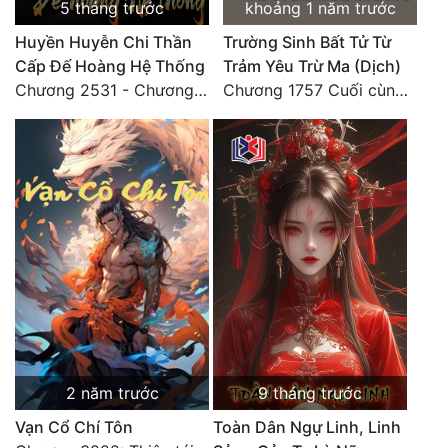
5 tháng trước
khoảng 1 năm trước
Đô Thị
Huyền Huyễn Chi Thần
Trường Sinh Bất Tử Từ
Đông Phương
Cấp Đế Hoàng Hệ Thống
Trảm Yêu Trừ Ma (Dịch)
Chương 2531 - Chương cuối
Chương 1757 Cuối cùng được bình tĩnh (hết)
Đông Phương Huyền Huyễn
Đồng Nhân
Cẩu Đạo Trường Sinh
Ngự Thú
Truyện Nam
Truyện Nữ
Vô Địch Lưu
2 năm trước
9 tháng trước
Xây Dựng Thế Lực
Vạn Cổ Chí Tôn
Toàn Dân Ngự Linh, Linh
Đam Mỹ