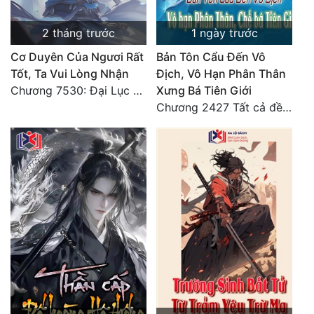
Tu Chân
2 tháng trước
1 ngày trước
Tu Tiên
Cơ Duyên Của Ngươi Rất
Bản Tôn Cẩu Đến Vô
Tội Phạm
Tốt, Ta Vui Lòng Nhận
Địch, Vô Hạn Phân Thân
Chương 7530: Đại Lục Khởi Nguyên – Kiến Thành 71
Xưng Bá Tiên Giới
Vô Địch
Chương 2427 Tất cả đều nhờ nỗ lực! Mời Đế vào Thiên!
Võ Hiệp
Võng Du
Xuyên Không
Xuyên Nhanh
Xuyên Sách
Xuyên Thư
Điền Văn