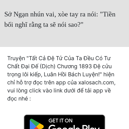
Hài Hước
Sở Ngạn nhún vai, xòe tay ra nói: "Tiền
Hệ Thống
bối nghĩ rằng ta sẽ nói sao?"
Học Đường
Khoa Huyễn
Khoa Huyễn Không Gian
Truyện "Tất Cả Đệ Tử Của Ta Đều Có Tư
Kinh Dị
Chất Đại Đế (Dịch) Chương 1893 Đệ cửu
Kiếm Hiệp
trọng lôi kiếp, Luân Hồi Bách Luyện!" hiện
chỉ hỗ trợ đọc trên app của xalosach.com,
Kỳ Huyễn
vui lòng click vào link dưới để tải app về
Kỳ Ảo
đọc nhé :
Linh Dị
Làm Giàu
Lịch Sử