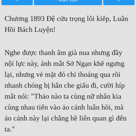
Free
Chương 1893 Đệ cửu trọng lôi kiếp, Luân
Hậu Cung
Hồi Bách Luyện!
Truyện Convert
Truyện Dịch
Nghe được thanh âm già nua nhưng đầy
Truyện Nhập Môn
nội lực này, ánh mắt Sở Ngạn khẽ ngưng
Truyện ngắn
lại, nhưng vẻ mặt đó chỉ thoáng qua rồi
Xa Lộ Dịch
nhanh chóng bị hắn che giấu đi, cười híp
mắt nói: "Thảo nào ta cùng nữ nhân kia
Cung Đấu
cùng nhau tiến vào ảo cảnh luân hồi, mà
Cạnh Kỹ
ảo cảnh này lại chẳng hề liên quan gì đến
ta."
Cổ Tiên Hiệp