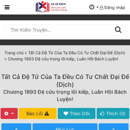
Đăng nhập
Trang
Chủ
Mới
Cập
Nhật
Trang chủ
»
Tất Cả Đệ Tử Của Ta Đều Có Tư Chất Đại Đế (Dịch)
(current)
»
Chương 1893 Đệ cửu trọng lôi kiếp, Luân Hồi Bách Luyện!
BXH
Thể Loại
Tất Cả Đệ Tử Của Ta Đều Có Tư Chất Đại Đế
(Dịch)
Chương 1893 Đệ cửu trọng lôi kiếp, Luân Hồi Bách
Tất Cả
Luyện!
Truyện Mới Ra
Báo Lỗi
Theo Dõi
Thích (
0
)
Hoàn Thành
Mục Lục