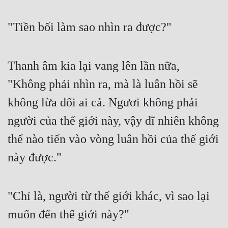
Cổ Đại
"Tiền bối làm sao nhìn ra được?"
Du Hí
Dã Sử
Thanh âm kia lại vang lên lần nữa,
Dị Giới
"Không phải nhìn ra, mà là luân hồi sẽ
Dị Năng
không lừa dối ai cả. Ngươi không phải
Gia Đấu
người của thế giới này, vậy dĩ nhiên không
Góc Nhìn Nam
thể nào tiến vào vòng luân hồi của thế giới
Góc Nhìn Nữ
này được."
Huyền Huyễn
Huyền Nghi
"Chỉ là, người từ thế giới khác, vì sao lại
Huyền Ảo
muốn đến thế giới này?"