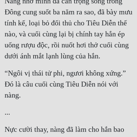
Nàng nhớ mình đã cẩn trọng sống trong 
Hài Hước
Đông cung suốt ba năm ra sao, đã bày mưu 
Hệ Thống
tính kế, loại bỏ đối thủ cho Tiêu Diễn thế 
Học Đường
nào, và cuối cùng lại bị chính tay hắn ép 
Khoa Huyễn
uống rượu độc, rồi nuốt hơi thở cuối cùng 
Khoa Huyễn Không Gian
Kinh Dị
“Ngôi vị thái tử phi, ngươi không xứng.” 
Kiếm Hiệp
Đó là câu cuối cùng Tiêu Diễn nói với 
Kỳ Huyễn
Kỳ Ảo
Linh Dị
Làm Giàu
Nực cười thay, nàng đã làm cho hắn bao 
Lịch Sử