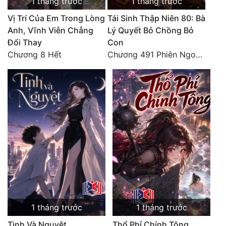
1 tháng trước
1 tháng trước
Vị Trí Của Em Trong Lòng
Tái Sinh Thập Niên 80: Bà
Anh, Vĩnh Viễn Chẳng
Lý Quyết Bỏ Chồng Bỏ
Đổi Thay
Con
Chương 8 Hết
Chương 491 Phiên Ngoại Đào Hoa - Quả Báo Cuối Đời, Chết Trong Cô Độc (hết)
1 tháng trước
1 tháng trước
Tinh Và Nguyệt
Thổ Phỉ Chính Tông