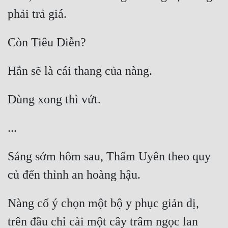
Đẹp
Đẹp Hiệp
Tính Cách Nhân Vật :
Cơ Trí
Sát Phạt Quyết Đoán
Vô Sỉ
Điềm Đạm
Sáng sớm hôm sau, Thẩm Uyên theo quy 
Nàng cố ý chọn một bộ y phục giản dị, 
trên đầu chỉ cài một cây trâm ngọc lan 