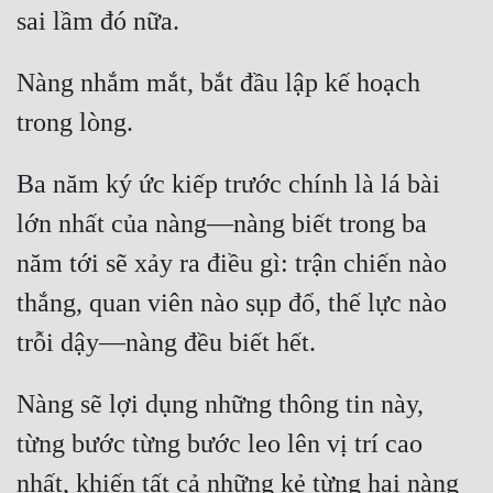
Đô Thị
Đông Phương
Nàng nhắm mắt, bắt đầu lập kế hoạch 
Đông Phương Huyền Huyễn
Đồng Nhân
Ba năm ký ức kiếp trước chính là lá bài 
lớn nhất của nàng—nàng biết trong ba 
Cẩu Đạo Trường Sinh
năm tới sẽ xảy ra điều gì: trận chiến nào 
Ngự Thú
thắng, quan viên nào sụp đổ, thế lực nào 
Truyện Nam
Truyện Nữ
Nàng sẽ lợi dụng những thông tin này, 
Vô Địch Lưu
từng bước từng bước leo lên vị trí cao 
Xây Dựng Thế Lực
nhất, khiến tất cả những kẻ từng hại nàng 
Đam Mỹ