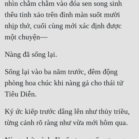
nhìn chằm chằm vào đóa sen song sinh 
Cổ Đại
thêu tinh xảo trên đỉnh màn suốt mười 
Du Hí
nhịp thở, cuối cùng mới xác định được 
Dã Sử
Dị Giới
Dị Năng
Gia Đấu
Sống lại vào ba năm trước, đêm động 
Góc Nhìn Nam
phòng hoa chúc khi nàng gả cho thái tử 
Góc Nhìn Nữ
Huyền Huyễn
Ký ức kiếp trước dâng lên như thủy triều, 
Huyền Nghi
Huyền Ảo