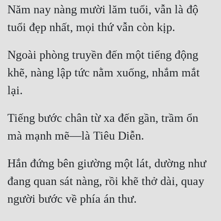
Năm nay nàng mười lăm tuổi, vẫn là độ 
Quân Sự
Sảng Văn
Ngoài phòng truyền đến một tiếng động 
Sắc
khẽ, nàng lập tức nằm xuống, nhắm mắt 
Sủng
Thanh Xuân
Tiên Hiệp
Tiếng bước chân từ xa đến gần, trầm ổn 
Tiểu Thuyết
Trinh Thám
Hắn đứng bên giường một lát, dường như 
Triều Đấu
đang quan sát nàng, rồi khẽ thở dài, quay 
Trùng Sinh
Trọng Sinh