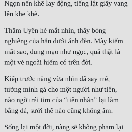
Ngọn nến khẽ lay động, tiếng lật giấy vang 
Tu Chân
Tu Tiên
Thẩm Uyên hé mắt nhìn, thấy bóng 
Tội Phạm
nghiêng của hắn dưới ánh đèn. Mày kiếm 
Vô Địch
mắt sao, dung mạo như ngọc, quả thật là 
Võ Hiệp
Võng Du
Xuyên Không
Kiếp trước nàng vừa nhìn đã say mê, 
tưởng mình gả cho một người như tiên, 
Xuyên Nhanh
nào ngờ trái tim của “tiên nhân” lại làm 
Xuyên Sách
Xuyên Thư
Điền Văn
Sống lại một đời, nàng sẽ không phạm lại 