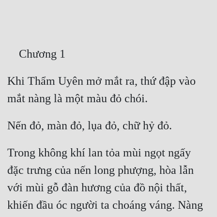
Free
Hậu Cung
Truyện Convert
Truyện Dịch
Khi Thẩm Uyên mở mắt ra, thứ đập vào 
Truyện Nhập Môn
Truyện ngắn
Xa Lộ Dịch
Trong không khí lan tỏa mùi ngọt ngấy 
Cung Đấu
đặc trưng của nến long phượng, hòa lẫn 
Cạnh Kỹ
với mùi gỗ đàn hương của đồ nội thất, 
khiến đầu óc người ta choáng váng. Nàng 
Cổ Tiên Hiệp