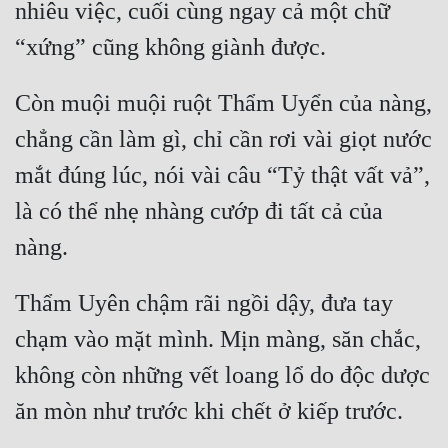
nhiêu việc, cuối cùng ngay cả một chữ 
Mưu Mô
Mạt Thế
Còn muội muội ruột Thẩm Uyển của nàng, 
Mỹ Thực
chẳng cần làm gì, chỉ cần rơi vài giọt nước 
Ngôn Tình
mắt đúng lúc, nói vài câu “Tỷ thật vất vả”, 
Ngược
là có thể nhẹ nhàng cướp đi tất cả của 
Nữ Cường
Nữ Phụ
Thẩm Uyên chậm rãi ngồi dậy, đưa tay 
Phong Thủy - Tâm Linh
chạm vào mặt mình. Mịn màng, săn chắc, 
Phương Tây
không còn những vết loang lổ do độc dược 
Phản Phái
Quan Trường