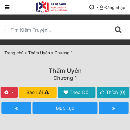
Đăng nhập
Trang
Chủ
Mới
Cập
Nhật
Trang chủ
»
Thẩm Uyên
»
Chương 1
(current)
BXH
Thẩm Uyên
Thể Loại
Chương 1
Báo Lỗi
Theo Dõi
Thích (
0
)
Tất Cả
Truyện Mới Ra
Mục Lục
Hoàn Thành