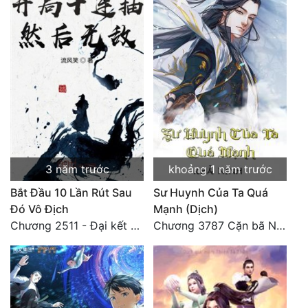
3 năm trước
khoảng 1 năm trước
Bắt Đầu 10 Lần Rút Sau
Sư Huynh Của Ta Quá
Đó Vô Địch
Mạnh (Dịch)
Chương 2511 - Đại kết cục, Phiên ngoại thiên: Chư thiên quy nhất giới, vĩnh hằng thế giới. Hết!
Chương 3787 Cặn bã Nam Thiên Đạo