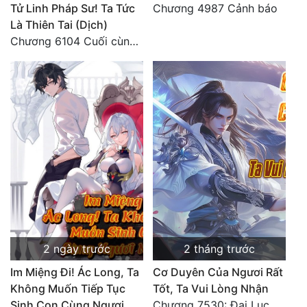
Tử Linh Pháp Sư! Ta Tức
Chương 4987 Cảnh báo
Là Thiên Tai (Dịch)
Chương 6104 Cuối cùng (HẾT)
2 ngày trước
2 tháng trước
Im Miệng Đi! Ác Long, Ta
Cơ Duyên Của Ngươi Rất
Không Muốn Tiếp Tục
Tốt, Ta Vui Lòng Nhận
Sinh Con Cùng Ngươi
Chương 7530: Đại Lục Khởi Nguyên – Kiến Thành 71