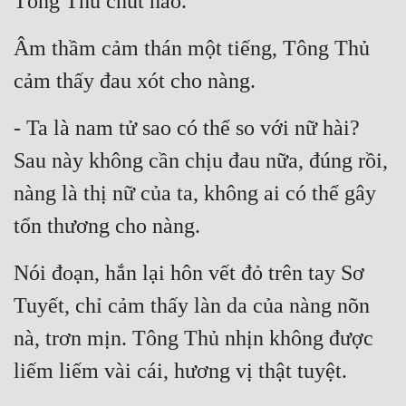
Tông Thủ chút nào.
Đẹp
Âm thầm cảm thán một tiếng, Tông Thủ 
Đẹp Hiệp
cảm thấy đau xót cho nàng.
Tính Cách Nhân Vật :
- Ta là nam tử sao có thể so với nữ hài? 
Sau này không cần chịu đau nữa, đúng rồi, 
Cơ Trí
nàng là thị nữ của ta, không ai có thể gây 
Sát Phạt Quyết Đoán
tổn thương cho nàng.
Vô Sỉ
Điềm Đạm
Nói đoạn, hắn lại hôn vết đỏ trên tay Sơ 
Tuyết, chỉ cảm thấy làn da của nàng nõn 
nà, trơn mịn. Tông Thủ nhịn không được 
liếm liếm vài cái, hương vị thật tuyệt.