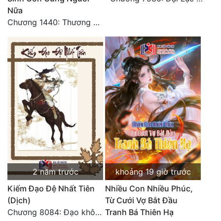
Nữa
Chương 1440: Thương Hoành Vạn Vật (7)
2 năm trước
khoảng 19 giờ trước
Kiếm Đạo Đệ Nhất Tiên
Nhiều Con Nhiều Phúc,
(Dịch)
Từ Cưới Vợ Bắt Đầu
Chương 8084: Đạo không bờ bến (Đại kết cục) (10)
Tranh Bá Thiên Hạ