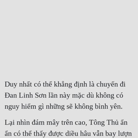
Free
Hậu Cung
Truyện Convert
Truyện Dịch
Truyện Nhập Môn
Truyện ngắn
Duy nhất có thể khẳng định là chuyến đi 
Xa Lộ Dịch
Đan Linh Sơn lần này mặc dù không có 
nguy hiểm gì những sẽ không bình yên.
Cung Đấu
Cạnh Kỹ
Lại nhìn đám mây trên cao, Tông Thủ ẩn 
Cổ Tiên Hiệp
ẩn có thể thấy được diều hâu vẫn bay lượn 