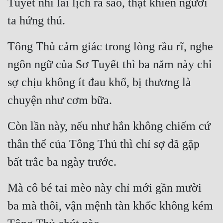
Tuyết nhi lai lịch ra sao, thật khiến người 
Đô Thị
ta hứng thú.
Đông Phương
Tông Thủ cảm giác trong lòng rầu rĩ, nghe 
Đông Phương Huyền Huyễn
ngôn ngữ của Sơ Tuyết thì ba năm này chỉ 
Đồng Nhân
sợ chịu không ít đau khổ, bị thương là 
chuyện như cơm bữa.
Cẩu Đạo Trường Sinh
Ngự Thú
Còn lần này, nếu như hắn không chiếm cứ 
thân thể của Tông Thủ thì chỉ sợ đã gặp 
Truyện Nam
bất trắc ba ngày trước.
Truyện Nữ
Vô Địch Lưu
Mà cô bé tai mèo này chỉ mới gần mười 
Xây Dựng Thế Lực
ba mà thôi, vận mệnh tàn khốc không kém 
Đam Mỹ