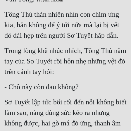
TruyenFull.com
Quân Sự
Tông Thủ thản nhiên nhìn con chim ưng 
Sảng Văn
kia, hắn không để ý tới nữa mà lại bị vết 
Sắc
đỏ dài hẹp trên người Sơ Tuyết hấp dẫn.
Sủng
Trong lòng khẽ nhúc nhích, Tông Thủ nắm 
Thanh Xuân
tay của Sơ Tuyết rồi hôn nhẹ những vệt đỏ 
Tiên Hiệp
trên cánh tay hỏi:
Tiểu Thuyết
- Chỗ này còn đau không?
Trinh Thám
Sơ Tuyết lập tức bối rối đến nỗi không biết 
Triều Đấu
làm sao, nàng dùng sức kéo ra nhưng 
Trùng Sinh
không được, hai gò má đỏ ửng, thanh âm 
Trọng Sinh