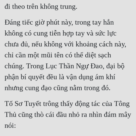
Cổ Đại
đi theo trên không trung.
Du Hí
Đáng tiếc giờ phút này, trong tay hắn 
Dã Sử
không có cung tiễn hợp tay và sức lực 
Dị Giới
chưa đủ, nếu không với khoảng cách này, 
Dị Năng
chỉ cần một mũi tên có thể diệt sạch 
chúng. Trong Lục Thần Ngự Đao, đại bộ 
Gia Đấu
phận bí quyết đều là vận dụng ám khí 
Góc Nhìn Nam
nhưng cung đạo cũng nằm trong đó.
Góc Nhìn Nữ
Huyền Huyễn
Tố Sơ Tuyết trông thấy động tác của Tông 
Thủ cũng thò cái đầu nhỏ ra nhìn đám mây 
Huyền Nghi
nói:
Huyền Ảo