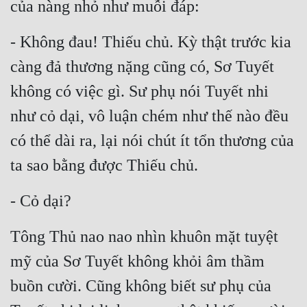
của nàng nhỏ như muỗi đáp:
Tu Chân
- Không đau! Thiếu chủ. Kỳ thật trước kia 
Tu Tiên
càng đả thương nặng cũng có, Sơ Tuyết 
Tội Phạm
không có việc gì. Sư phụ nói Tuyết nhi 
Vô Địch
như cỏ dại, vô luận chém như thế nào đều 
Võ Hiệp
có thể dài ra, lại nói chút ít tổn thương của 
Võng Du
ta sao bằng được Thiếu chủ.
Xuyên Không
- Cỏ dại?
Xuyên Nhanh
Tông Thủ nao nao nhìn khuôn mặt tuyệt 
Xuyên Sách
mỹ của Sơ Tuyết không khỏi âm thầm 
Xuyên Thư
buồn cười. Cũng không biết sư phụ của 
Điền Văn