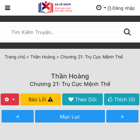
Đăng nhập
Trang
Chủ
Mới
Cập
Nhật
Trang chủ
»
Thần Hoàng
»
Chương 21: Trụ Cực Mệnh Thế
(current)
BXH
Thần Hoàng
Thể Loại
Chương 21: Trụ Cực Mệnh Thế
Báo Lỗi
Theo Dõi
Thích (
0
)
Tất Cả
Truyện Mới Ra
Mục Lục
Hoàn Thành