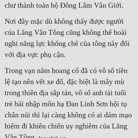
chư thành toàn bộ Đông Lâm Vân Giới.
Mưu Mô
Nơi đây mặc dù không thấy được người 
Mạt Thế
của Lăng Vân Tông cũng không thể hoài 
Mỹ Thực
nghi năng lực khống chế của tông này đối 
Ngôn Tình
với địa vực phụ cận.
Ngược
Trong vạn năm hoang cổ đã có vô số tiền 
Nữ Cường
lệ tạo nên vết xe đổ, đặc biệt là mây mù 
Nữ Phụ
trong thiên địa sắp tán, vô số anh tài tuổi 
Phong Thủy - Tâm Linh
trẻ bái nhập môn hạ Đan Linh Sơn hội tụ 
Phương Tây
chân núi thì lại càng không có ai dám mạo 
Phản Phái
hiểm đi khiêu chiến uy nghiêm của Lăng 
Quan Trường
Vân Tông. 