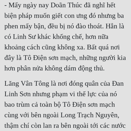
Hài Hước
- Mấy ngày nay Doãn Thúc đã nghĩ hết 
Hệ Thống
biện pháp muốn giết con ưng đó nhưng ba 
phen mấy bận, đều bị nó đào thoát. Hẳn là 
Học Đường
có Linh Sư khác khống chế, hơn nữa 
Khoa Huyễn
khoảng cách cũng không xa. Bất quá nơi 
Khoa Huyễn Không Gian
đây là Tô Điện sơn mạch, những người kia 
Kinh Dị
hơn phân nửa không dám động thủ.
Kiếm Hiệp
Lăng Vân Tông là nơi đóng quân của Đan 
Kỳ Huyễn
Linh Sơn nhưng phạm vi thế lực của nó 
Kỳ Ảo
bao trùm cả toàn bộ Tô Điện sơn mạch 
Linh Dị
cùng với bên ngoài Long Trạch Nguyên, 
Làm Giàu
thậm chí còn lan ra bên ngoài tới các nước 
Lịch Sử