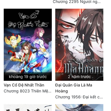
Chương 2295 Ngươi nghĩ chuyện Đại Viêm tiên triều làm có thể giấu được thiên hạ sao?
khoảng 19 giờ trước
2 năm trước
Vạn Cổ Đệ Nhất Thần
Đại Quản Gia Là Ma
Chương 8023 Thiên Mệnh cương đồ
Hoàng
Chương 1956: Đại kết cục