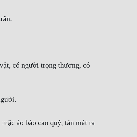
rấn.
ật, có người trọng thương, có 
người.
 mặc áo bào cao quý, tản mát ra 