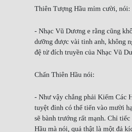
Thiên Tượng Hầu mỉm cười, nói:
- Nhạc Vũ Dương e rằng cũng khôn
dưỡng được vài tinh anh, không ng
đệ tử đích truyền của Nhạc Vũ Dươ
Chấn Thiên Hầu nói:
- Như vậy chẳng phải Kiếm Các H
tuyệt đỉnh có thể tiến vào mười h
sẽ bành trướng rất mạnh. Chỉ tiế
Hầu mà nói, quả thật là một đả k