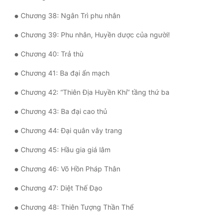
Đô Thị
Chương 38: Ngân Trì phu nhân
Đông Phương
Chương 39: Phu nhân, Huyền dược của người!
Đông Phương Huyền Huyễn
Chương 40: Trả thù
Đồng Nhân
Chương 41: Ba đại ẩn mạch
Chương 42: “Thiên Địa Huyền Khí” tầng thứ ba
Cẩu Đạo Trường Sinh
Chương 43: Ba đại cao thủ
Ngự Thú
Chương 44: Đại quân vây trang
Truyện Nam
Chương 45: Hầu gia giá lâm
Truyện Nữ
Chương 46: Võ Hồn Pháp Thân
Vô Địch Lưu
Chương 47: Diệt Thế Đạo
Xây Dựng Thế Lực
Chương 48: Thiên Tượng Thần Thể
Đam Mỹ