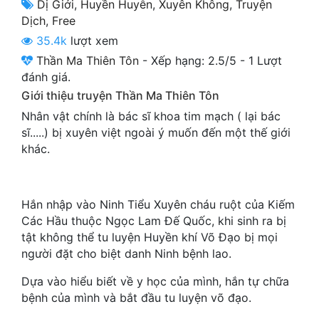
Dị Giới
,
Huyền Huyễn
,
Xuyên Không
,
Truyện
Cổ Đại
Dịch
,
Free
Du Hí
35.4k
lượt xem
Thần Ma Thiên Tôn
-
Xếp hạng:
2.5
/
5
-
1
Lượt
Dã Sử
đánh giá.
Giới thiệu truyện Thần Ma Thiên Tôn
Dị Giới
Nhân vật chính là bác sĩ khoa tim mạch ( lại bác
Dị Năng
sĩ.....) bị xuyên việt ngoài ý muốn đến một thế giới
khác.
Gia Đấu
Góc Nhìn Nam
Hắn nhập vào Ninh Tiểu Xuyên cháu ruột của Kiếm
Góc Nhìn Nữ
Các Hầu thuộc Ngọc Lam Đế Quốc, khi sinh ra bị
tật không thể tu luyện Huyền khí Võ Đạo bị mọi
Huyền Huyễn
người đặt cho biệt danh Ninh bệnh lao.
Huyền Nghi
Dựa vào hiểu biết về y học của mình, hắn tự chữa
Huyền Ảo
bệnh của mình và bắt đầu tu luyện võ đạo.