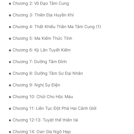
Chương 2: Võ Đạo Tâm Cung
Mưu Mô
Chương 3: Thiên Địa Huyền Khí
Mạt Thế
Chương 4: Thất Khiếu Thần Ma Tâm Cung (1)
Mỹ Thực
Chương 5: Ma Kiếm Thức Tỉnh
Ngôn Tình
Chương 6: Kỳ Lân Tuyết Kiếm
Ngược
Chương 7: Dưỡng Tâm Đỉnh
Nữ Cường
Chương 8: Dưỡng Tâm Sư Đại Nhân
Nữ Phụ
Chương 9: Nghị Sự Điện
Phong Thủy - Tâm Linh
Chương 10: Chửi Cho Hộc Máu
Phương Tây
Chương 11: Liên Tục Đột Phá Hai Cảnh Giới
Phản Phái
Chương 12-13: Tuyệt thế thiên tài
Quan Trường
Chương 14: Oan Gia Ngõ Hẹp