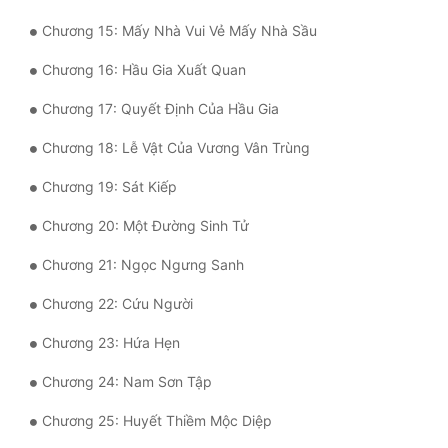
Quân Sự
Chương 15: Mấy Nhà Vui Vẻ Mấy Nhà Sầu
Chương 16: Hầu Gia Xuất Quan
Sảng Văn
Chương 17: Quyết Định Của Hầu Gia
Sắc
Chương 18: Lễ Vật Của Vương Vân Trùng
Sủng
Chương 19: Sát Kiếp
Thanh Xuân
Chương 20: Một Đường Sinh Tử
Tiên Hiệp
Chương 21: Ngọc Ngưng Sanh
Tiểu Thuyết
Chương 22: Cứu Người
Trinh Thám
Chương 23: Hứa Hẹn
Triều Đấu
Chương 24: Nam Sơn Tập
Trùng Sinh
Chương 25: Huyết Thiềm Mộc Diệp
Trọng Sinh