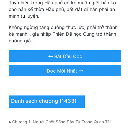
Hài Hước
Tuy nhiên trong Hầu phủ có kẻ muốn giết hắn ko
cho hắn kế thừa Hầu phủ, bất đắt dĩ hắn phải ẩn
Hệ Thống
mình tu luyện.
Học Đường
Không ngừng tăng cường thực lực, phải trở thành
kẻ mạnh... gia nhập Thiên Đế học Cung trở thành
Khoa Huyễn
cường giả...
Khoa Huyễn Không Gian
Bắt Đầu Đọc
Kinh Dị
Đọc Mới Nhất
Kiếm Hiệp
Kỳ Huyễn
Kỳ Ảo
Danh sách chương (1433)
Linh Dị
Làm Giàu
Chương 1: Người Chết Sống Dậy Từ Trong Quan Tài
Lịch Sử