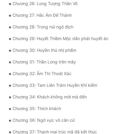
Chương 26: Long Tượng Thần Võ
Tu Chân
Chương 27: Hắc Ám Đế Thành
Tu Tiên
Chương 28: Trong núi ngộ địch
Tội Phạm
Chương 29: Huyết Thiềm Mộc dẫn phát huyết án
Vô Địch
Chương 30: Huyền thú nhị phẩm
Võ Hiệp
Chương 31: Thần Long trên mây
Võng Du
Chương 32: Âm Thi Thoát Xác
Xuyên Không
Chương 33: Tam Liên Trảm Huyền Khí kiếm
Xuyên Nhanh
Chương 34: Khách không mời mà đến
Xuyên Sách
Chương 35: Thích khách
Xuyên Thư
Chương 36: Ngờ vực vô căn cứ
Điền Văn
Chương 37: Thanh mai trúc mã đã kết thúc