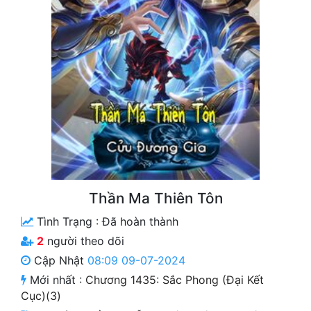
Free
Hậu Cung
Truyện Convert
Truyện Dịch
Truyện Nhập Môn
Truyện ngắn
Xa Lộ Dịch
Thần Ma Thiên Tôn
Tình Trạng :
Đã hoàn thành
Cung Đấu
2
người theo dõi
Cập Nhật
08:09 09-07-2024
Cạnh Kỹ
Mới nhất :
Chương 1435: Sắc Phong (Đại Kết
Cổ Tiên Hiệp
Cục)(3)