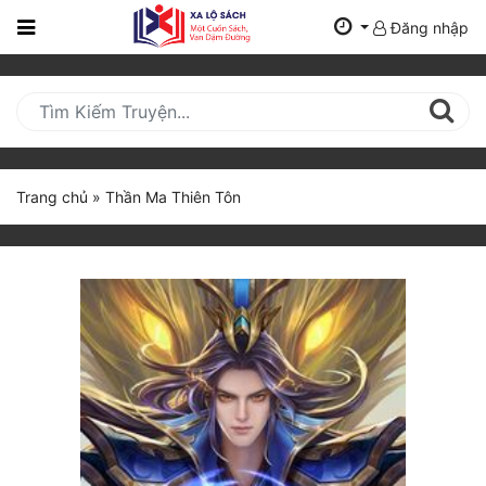
Đăng nhập
Trang
Chủ
Mới
Cập
Nhật
Trang chủ
»
Thần Ma Thiên Tôn
(current)
BXH
Thể Loại
Tất Cả
Truyện Mới Ra
Hoàn Thành