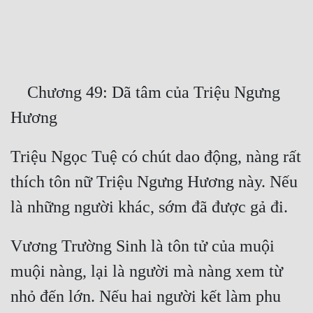
Free
Hậu Cung
Truyện Convert
    Chương 49: Dã tâm của Triệu Ngưng 
Truyện Dịch
Truyện Nhập Môn
Triệu Ngọc Tuệ có chút dao động, nàng rất 
Truyện ngắn
thích tôn nữ Triệu Ngưng Hương này. Nếu 
Xa Lộ Dịch
Cung Đấu
Vương Trường Sinh là tôn tử của muội 
Cạnh Kỹ
muội nàng, lại là người mà nàng xem từ 
nhỏ đến lớn. Nếu hai người kết làm phu 
Cổ Tiên Hiệp