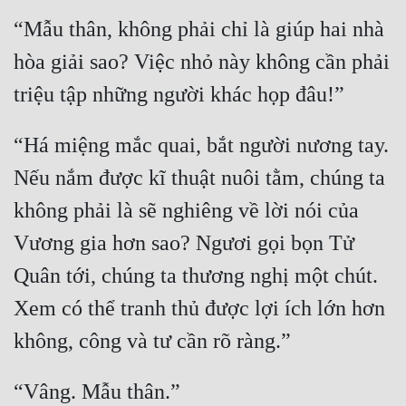
“Mẫu thân, không phải chỉ là giúp hai nhà 
Đẹp
hòa giải sao? Việc nhỏ này không cần phải 
Đẹp Hiệp
Tính Cách Nhân Vật :
“Há miệng mắc quai, bắt người nương tay. 
Cơ Trí
Nếu nắm được kĩ thuật nuôi tằm, chúng ta 
Sát Phạt Quyết Đoán
không phải là sẽ nghiêng về lời nói của 
Vô Sỉ
Vương gia hơn sao? Ngươi gọi bọn Tử 
Điềm Đạm
Quân tới, chúng ta thương nghị một chút. 
Xem có thể tranh thủ được lợi ích lớn hơn 