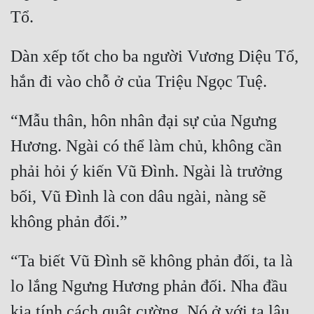
Mưu Mô
Dàn xếp tốt cho ba người Vương Diệu Tổ, 
Mạt Thế
Mỹ Thực
Ngôn Tình
“Mẫu thân, hôn nhân đại sự của Ngưng 
Ngược
Hương. Ngài có thể làm chủ, không cần 
Nữ Cường
phải hỏi ý kiến Vũ Đình. Ngài là trưởng 
bối, Vũ Đình là con dâu ngài, nàng sẽ 
Nữ Phụ
Phong Thủy - Tâm Linh
Phương Tây
“Ta biết Vũ Đình sẽ không phản đối, ta là 
Phản Phái
lo lắng Ngưng Hương phản đối. Nha đầu 
Quan Trường
kia tính cách quật cường. Nó ở với ta lâu 