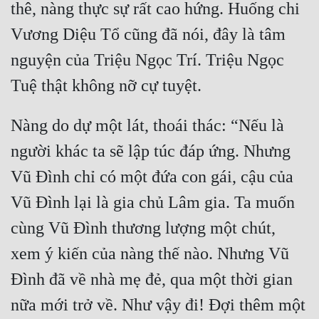
thê, nàng thực sự rất cao hứng. Huống chi 
Cổ Đại
Vương Diệu Tổ cũng đã nói, đây là tâm 
Du Hí
nguyện của Triệu Ngọc Trí. Triệu Ngọc 
Dã Sử
Dị Giới
Nàng do dự một lát, thoái thác: “Nếu là 
Dị Năng
người khác ta sẽ lập túc đáp ứng. Nhưng 
Gia Đấu
Vũ Đình chỉ có một đứa con gái, cậu của 
Góc Nhìn Nam
Vũ Đình lại là gia chủ Lâm gia. Ta muốn 
Góc Nhìn Nữ
cùng Vũ Đình thương lượng một chút, 
Huyền Huyễn
xem ý kiến của nàng thế nào. Nhưng Vũ 
Huyền Nghi
Đình đã về nhà mẹ đẻ, qua một thời gian 
Huyền Ảo
nữa mới trở về. Như vậy đi! Đợi thêm một 