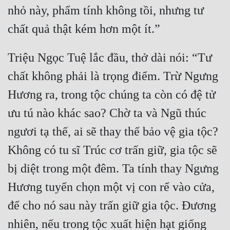
nhỏ này, phẩm tính không tồi, nhưng tư 
Tu Chân
Tu Tiên
Tội Phạm
Triệu Ngọc Tuệ lắc đầu, thở dài nói: “Tư 
Vô Địch
chất không phải là trọng điểm. Trừ Ngưng 
Hương ra, trong tộc chúng ta còn có đệ tử 
Võ Hiệp
ưu tú nào khác sao? Chờ ta và Ngũ thúc 
Võng Du
ngươi tạ thế, ai sẽ thay thế bảo vệ gia tộc? 
Xuyên Không
Không có tu sĩ Trúc cơ trấn giữ, gia tộc sẽ 
Xuyên Nhanh
bị diệt trong một đêm. Ta tính thay Ngưng 
Xuyên Sách
Hương tuyển chọn một vị con rể vào cửa, 
Xuyên Thư
để cho nó sau này trấn giữ gia tộc. Đương 
Điền Văn
nhiên, nếu trong tộc xuất hiện hạt giống 