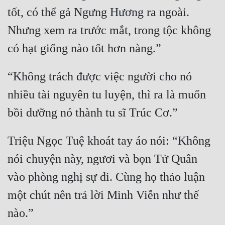
Đô Thị
tốt, có thể gả Ngưng Hương ra ngoài. 
Đông Phương
Nhưng xem ra trước mắt, trong tộc không 
Đông Phương Huyền Huyễn
Đồng Nhân
“Không trách được việc người cho nó 
nhiều tài nguyên tu luyện, thì ra là muốn 
Cẩu Đạo Trường Sinh
Ngự Thú
Triệu Ngọc Tuệ khoát tay áo nói: “Không 
Truyện Nam
nói chuyện này, ngươi và bọn Tử Quân 
Truyện Nữ
vào phòng nghị sự đi. Cùng họ thảo luận 
Vô Địch Lưu
một chút nên trả lời Minh Viễn như thế 
Xây Dựng Thế Lực
Đam Mỹ