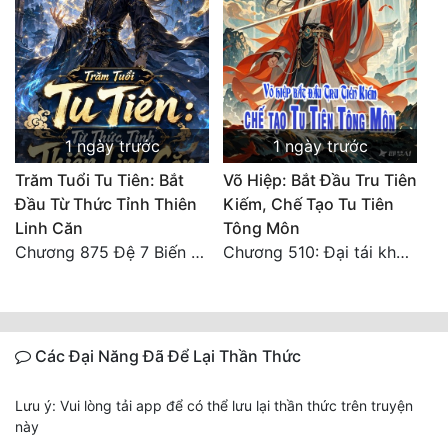
1 ngày trước
1 ngày trước
Trăm Tuổi Tu Tiên: Bắt
Võ Hiệp: Bắt Đầu Tru Tiên
Đầu Từ Thức Tỉnh Thiên
Kiếm, Chế Tạo Tu Tiên
Linh Căn
Tông Môn
Chương 875 Đệ 7 Biến Thánh Long Biến!
Chương 510: Đại tái khai màn, quyết đấu khốc liệt
Các Đại Năng Đã Để Lại Thần Thức
Lưu ý: Vui lòng tải app để có thể lưu lại thần thức trên truyện
này