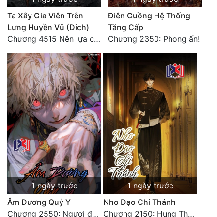
Ta Xây Gia Viên Trên
Điên Cuồng Hệ Thống
Lưng Huyền Vũ (Dịch)
Tăng Cấp
Chương 4515 Nên lựa chọn như thế nào?
Chương 2350: Phong ấn!
1 ngày trước
1 ngày trước
Âm Dương Quỷ Y
Nho Đạo Chí Thánh
Chương 2550: Ngươi đoán xem
Chương 2150: Hung Thụ Nhựa Cây