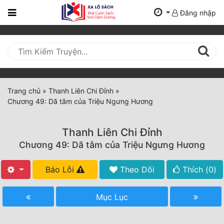
Đăng nhập
Trang
Chủ
Mới
Cập
Nhật
Trang chủ
»
Thanh Liên Chi Đỉnh
»
(current)
Chương 49: Dã tâm của Triệu Ngưng Hương
BXH
Thể Loại
Thanh Liên Chi Đỉnh
Chương 49: Dã tâm của Triệu Ngưng Hương
Tất Cả
Báo Lỗi
Theo Dõi
Thích (
0
)
Truyện Mới Ra
Mục Lục
Hoàn Thành