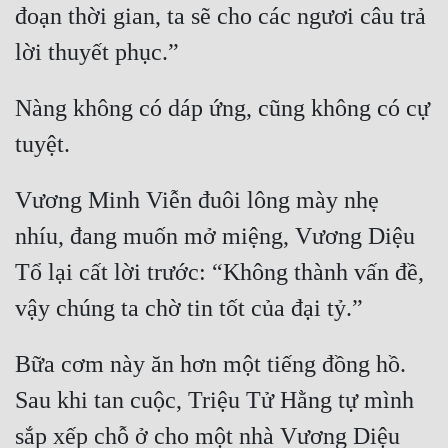
Hài Hước
đoạn thời gian, ta sẽ cho các ngươi câu trả 
Hệ Thống
Học Đường
Nàng không có dáp ứng, cũng không có cự 
Khoa Huyễn
Khoa Huyễn Không Gian
Vương Minh Viễn đuôi lông mày nhẹ 
Kinh Dị
nhíu, đang muốn mở miệng, Vương Diệu 
Kiếm Hiệp
Tổ lại cất lời trước: “Không thành vấn đề, 
Kỳ Huyễn
Kỳ Ảo
Bữa cơm này ăn hơn một tiếng đồng hồ. 
Linh Dị
Sau khi tan cuộc, Triệu Tử Hằng tự mình 
Làm Giàu
sắp xếp chỗ ở cho một nhà Vương Diệu 
Lịch Sử