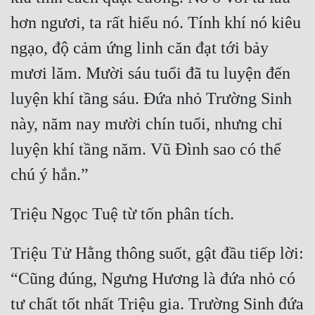
hơn ngươi, ta rất hiểu nó. Tính khí nó kiêu 
Quân Sự
ngạo, độ cảm ứng linh căn đạt tới bảy 
Sảng Văn
mươi lăm. Mười sáu tuổi đã tu luyện đến 
Sắc
luyện khí tầng sáu. Đứa nhỏ Trường Sinh 
Sủng
này, năm nay mười chín tuổi, nhưng chỉ 
Thanh Xuân
luyện khí tầng năm. Vũ Đình sao có thể 
Tiên Hiệp
Tiểu Thuyết
Trinh Thám
Triều Đấu
Triệu Tử Hằng thông suốt, gật đầu tiếp lời: 
Trùng Sinh
“Cũng đúng, Ngưng Hương là đứa nhỏ có 
tư chất tốt nhất Triệu gia. Trường Sinh đứa 
Trọng Sinh