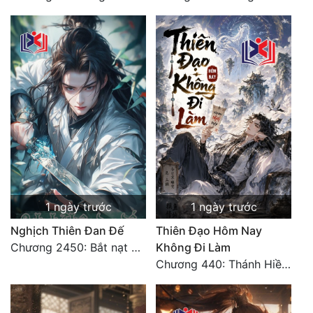
1 ngày trước
1 ngày trước
Nghịch Thiên Đan Đế
Thiên Đạo Hôm Nay
Chương 2450: Bắt nạt kẻ thật thà
Không Đi Làm
Chương 440: Thánh Hiền tề tụ, cháy Nguyên Hỏa chủng (3)