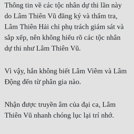
Thông tin về các tộc nhân dự thi lần này
Cổ Đại
do Lâm Thiên Vũ đăng ký và thẩm tra,
Du Hí
Lâm Thiên Hải chỉ phụ trách giám sát và
Dã Sử
sắp xếp, nên không hiểu rõ các tộc nhân
Dị Giới
dự thi như Lâm Thiên Vũ.
Dị Năng
Gia Đấu
Vì vậy, hắn không biết Lâm Viêm và Lâm
Góc Nhìn Nam
Động đến từ phân gia nào.
Góc Nhìn Nữ
Huyền Huyễn
Nhận được truyền âm của đại ca, Lâm
Huyền Nghi
Thiên Vũ nhanh chóng lục lại trí nhớ.
Huyền Ảo