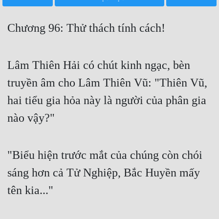
Free
Chương 96: Thử thách tính cách!
Hậu Cung
Truyện Convert
Lâm Thiên Hải có chút kinh ngạc, bèn
Truyện Dịch
truyền âm cho Lâm Thiên Vũ: "Thiên Vũ,
Truyện Nhập Môn
hai tiểu gia hỏa này là người của phân gia
Truyện ngắn
nào vậy?"
Xa Lộ Dịch
"Biểu hiện trước mắt của chúng còn chói
Cung Đấu
sáng hơn cả Tử Nghiệp, Bắc Huyền mấy
Cạnh Kỹ
tên kia..."
Cổ Tiên Hiệp