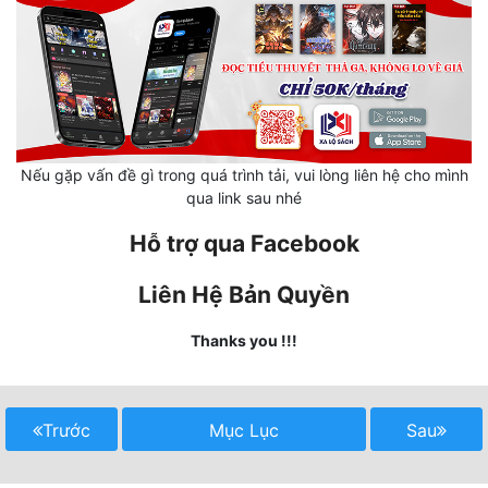
Mưu Mô
Mạt Thế
Mỹ Thực
Ngôn Tình
Nếu gặp vấn đề gì trong quá trình tải, vui lòng liên hệ cho mình
qua link sau nhé
Ngược
Hỗ trợ qua Facebook
Nữ Cường
Liên Hệ Bản Quyền
Nữ Phụ
Thanks you !!!
Phong Thủy - Tâm Linh
Phương Tây
Trước
Mục Lục
Sau
Phản Phái
Quan Trường