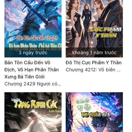
Đẹp
Đẹp Hiệp
Tính Cách Nhân Vật :
Cơ Trí
3 ngày trước
khoảng 1 năm trước
Bản Tôn Cẩu Đến Vô
Đô Thị Cực Phẩm Y Thần
Sát Phạt Quyết Đoán
Địch, Vô Hạn Phân Thân
Chương 4212: Vô biên hắc ám
Vô Sỉ
Xưng Bá Tiên Giới
Chương 2429 Ngươi có tuệ nhãn? Ta có...
Điềm Đạm