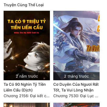
Truyện Cùng Thể Loại
Quân Sự
Sảng Văn
Sắc
Sủng
Thanh Xuân
Tiên Hiệp
Tiểu Thuyết
Trinh Thám
2 năm trước
2 tháng trước
Triều Đấu
Ta Có 90 Nghìn Tỷ Tiền
Cơ Duyên Của Ngươi Rất
Liếm Cẩu (Dịch)
Tốt, Ta Vui Lòng Nhận
Trùng Sinh
Chương 2156: Đại kết cục!!!
Chương 7530: Đại Lục Khởi Nguyên – Kiến Thành 71
Trọng Sinh