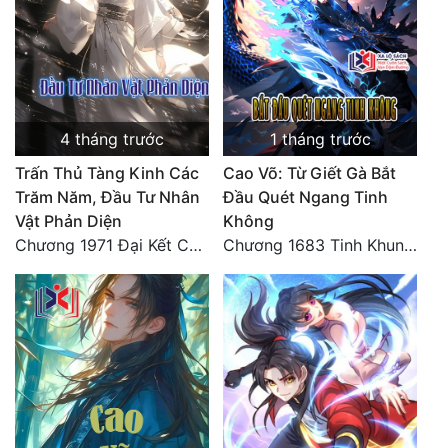
4 tháng trước
1 tháng trước
Trấn Thủ Tàng Kinh Các
Cao Võ: Từ Giết Gà Bắt
Trăm Năm, Đầu Tư Nhân
Đầu Quét Ngang Tinh
Vật Phản Diện
Không
Chương 1971 Đại Kết Cục!
Chương 1683 Tinh Khung Võ Thánh (Hết)