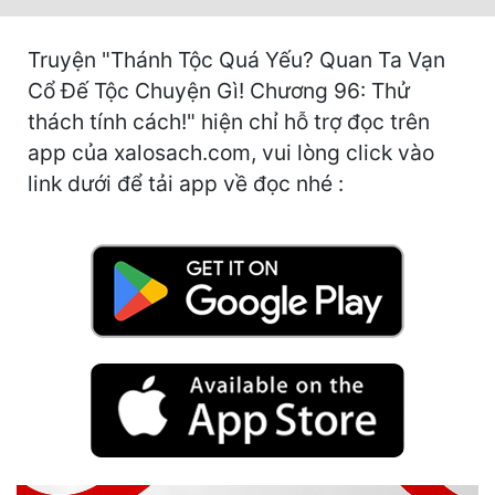
Hài Hước
Hệ Thống
Truyện "Thánh Tộc Quá Yếu? Quan Ta Vạn
Cổ Đế Tộc Chuyện Gì! Chương 96: Thử
Học Đường
thách tính cách!" hiện chỉ hỗ trợ đọc trên
Khoa Huyễn
app của xalosach.com, vui lòng click vào
link dưới để tải app về đọc nhé :
Khoa Huyễn Không Gian
Kinh Dị
Kiếm Hiệp
Kỳ Huyễn
Kỳ Ảo
Linh Dị
Làm Giàu
Lịch Sử