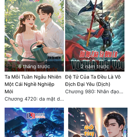
Đô Thị
Đông Phương
Đông Phương Huyền Huyễn
Đồng Nhân
Cẩu Đạo Trường Sinh
6 tháng trước
2 năm trước
Ngự Thú
Ta Mỗi Tuần Ngẫu Nhiên
Đệ Tử Của Ta Đều Là Vô
Một Cái Nghề Nghiệp
Địch Đại Yêu (Dịch)
Truyện Nam
Mới
Chương 980: Nhân đạo thành Thánh (4). HẾT.
Chương 4720: da mặt dày
Truyện Nữ
Vô Địch Lưu
Xây Dựng Thế Lực
Đam Mỹ