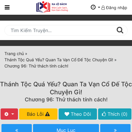
Đăng nhập
Trang
Chủ
Mới
Cập
Nhật
Trang chủ
»
(current)
Thánh Tộc Quá Yếu? Quan Ta Vạn Cổ Đế Tộc Chuyện Gì!
»
BXH
Chương 96: Thử thách tính cách!
Thể Loại
Thánh Tộc Quá Yếu? Quan Ta Vạn Cổ Đế Tộc
Chuyện Gì!
Tất Cả
Chương 96: Thử thách tính cách!
Truyện Mới Ra
Báo Lỗi
Theo Dõi
Thích (
0
)
Hoàn Thành
Mục Lục