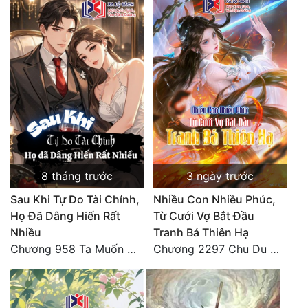
Tu Chân
Tu Tiên
Tội Phạm
Vô Địch
Võ Hiệp
Võng Du
8 tháng trước
3 ngày trước
Xuyên Không
Sau Khi Tự Do Tài Chính,
Nhiều Con Nhiều Phúc,
Xuyên Nhanh
Họ Đã Dâng Hiến Rất
Từ Cưới Vợ Bắt Đầu
Nhiều
Tranh Bá Thiên Hạ
Xuyên Sách
Chương 958 Ta Muốn Cùng Các Cô Vĩnh Viễn Ở Bên Nhau (2) Hết
Chương 2297 Chu Du Du mang thai
Xuyên Thư
Điền Văn