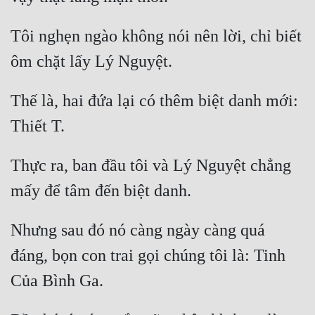
Mưu Mô
Tôi nghẹn ngào không nói nên lời, chỉ biết 
Mạt Thế
ôm chặt lấy Lý Nguyệt.
Mỹ Thực
Thế là, hai đứa lại có thêm biệt danh mới: 
Ngôn Tình
Thiết T.
Ngược
Thực ra, ban đầu tôi và Lý Nguyệt chẳng 
Nữ Cường
mấy để tâm đến biệt danh.
Nữ Phụ
Phong Thủy - Tâm Linh
Nhưng sau đó nó càng ngày càng quá 
Phương Tây
đáng, bọn con trai gọi chúng tôi là: Tinh 
Của Bình Ga.
Phản Phái
Quan Trường