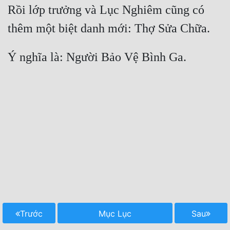
Rồi lớp trưởng và Lục Nghiêm cũng có 
Tu Chân
thêm một biệt danh mới: Thợ Sửa Chữa.
Tu Tiên
Tội Phạm
Ý nghĩa là: Người Bảo Vệ Bình Ga.
Vô Địch
Võ Hiệp
Võng Du
Xuyên Không
Xuyên Nhanh
Xuyên Sách
Xuyên Thư
Trước
Mục Lục
Sau
Điền Văn