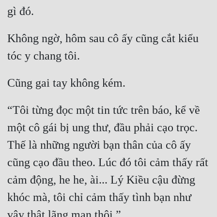
Hài Hước
gì đó.
Hệ Thống
Không ngờ, hôm sau cô ấy cũng cắt kiểu 
Học Đường
tóc y chang tôi.
Khoa Huyễn
Khoa Huyễn Không Gian
Cũng gai tay không kém.
Kinh Dị
“Tôi từng đọc một tin tức trên báo, kể về 
Kiếm Hiệp
một cô gái bị ung thư, đầu phải cạo trọc. 
Kỳ Huyễn
Thế là những người bạn thân của cô ấy 
Kỳ Ảo
cũng cạo đầu theo. Lúc đó tôi cảm thấy rất 
Linh Dị
cảm động, he he, ài... Lý Kiều cậu đừng 
khóc mà, tôi chỉ cảm thấy tình bạn như 
Làm Giàu
vậy thật lãng mạn thôi.”
Lịch Sử