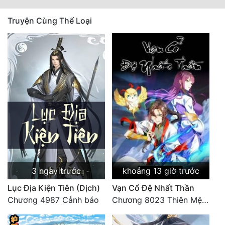
Đô Thị
Truyện Cùng Thể Loại
Đông Phương
Đông Phương Huyền Huyễn
Đồng Nhân
Cẩu Đạo Trường Sinh
Ngự Thú
Truyện Nam
Truyện Nữ
3 ngày trước
khoảng 13 giờ trước
Vô Địch Lưu
Lục Địa Kiện Tiên (Dịch)
Vạn Cổ Đệ Nhất Thần
Chương 4987 Cảnh báo
Chương 8023 Thiên Mệnh cương đồ
Xây Dựng Thế Lực
Đam Mỹ