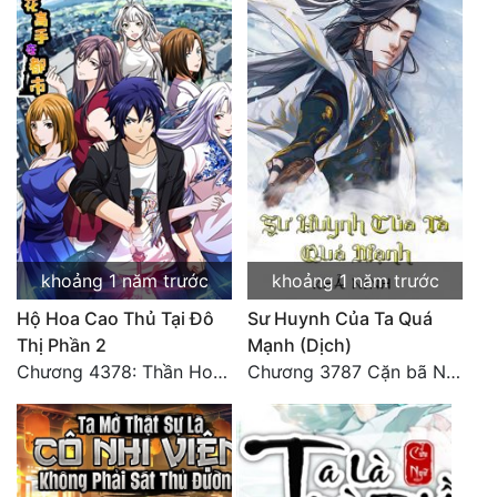
Đẹp
Đẹp Hiệp
Tính Cách Nhân Vật :
Cơ Trí
Sát Phạt Quyết Đoán
khoảng 1 năm trước
khoảng 1 năm trước
Vô Sỉ
Hộ Hoa Cao Thủ Tại Đô
Sư Huynh Của Ta Quá
Điềm Đạm
Thị Phần 2
Mạnh (Dịch)
Chương 4378: Thần Hoàng Hạ Thiên (Đại kết cục) (03)
Chương 3787 Cặn bã Nam Thiên Đạo