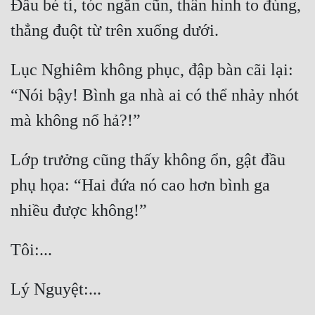
Đầu bé tí, tóc ngắn cũn, thân hình to đùng, 
Quân Sự
thẳng đuột từ trên xuống dưới.
Sảng Văn
Lục Nghiêm không phục, đập bàn cãi lại: 
Sắc
“Nói bậy! Bình ga nhà ai có thể nhảy nhót 
Sủng
mà không nổ hả?!”
Thanh Xuân
Lớp trưởng cũng thấy không ổn, gật đầu 
Tiên Hiệp
phụ họa: “Hai đứa nó cao hơn bình ga 
Tiểu Thuyết
nhiều được không!”
Trinh Thám
Triều Đấu
Tôi:...
Trùng Sinh
Lý Nguyệt:...
Trọng Sinh