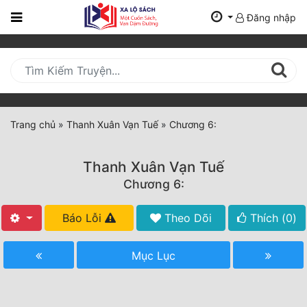
Đăng nhập
Trang
Chủ
Mới
Cập
Nhật
Trang chủ
»
Thanh Xuân Vạn Tuế
»
Chương 6:
(current)
BXH
Thanh Xuân Vạn Tuế
Thể Loại
Chương 6:
Báo Lỗi
Theo Dõi
Thích (
0
)
Tất Cả
Truyện Mới Ra
Mục Lục
Hoàn Thành