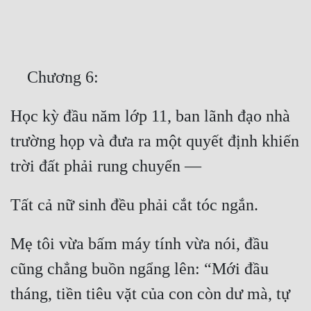
Free
Hậu Cung
    Chương 6:
Truyện Convert
Truyện Dịch
Học kỳ đầu năm lớp 11, ban lãnh đạo nhà 
Truyện Nhập Môn
trường họp và đưa ra một quyết định khiến 
Truyện ngắn
trời đất phải rung chuyển —
Xa Lộ Dịch
Tất cả nữ sinh đều phải cắt tóc ngắn.
Cung Đấu
Mẹ tôi vừa bấm máy tính vừa nói, đầu 
Cạnh Kỹ
cũng chẳng buồn ngẩng lên: “Mới đầu 
tháng, tiền tiêu vặt của con còn dư mà, tự 
Cổ Tiên Hiệp