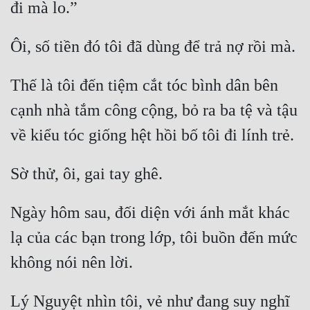
đi mà lo.”
Cổ Đại
Du Hí
Ôi, số tiền đó tôi đã dùng để trả nợ rồi mà.
Dã Sử
Thế là tôi đến tiệm cắt tóc bình dân bên 
Dị Giới
cạnh nhà tắm công cộng, bỏ ra ba tệ và tậu 
Dị Năng
về kiểu tóc giống hệt hồi bố tôi đi lính trẻ.
Gia Đấu
Sờ thử, ôi, gai tay ghê.
Góc Nhìn Nam
Góc Nhìn Nữ
Ngày hôm sau, đối diện với ánh mắt khác 
Huyền Huyễn
lạ của các bạn trong lớp, tôi buồn đến mức 
Huyền Nghi
không nói nên lời.
Huyền Ảo
Lý Nguyệt nhìn tôi, vẻ như đang suy nghĩ 