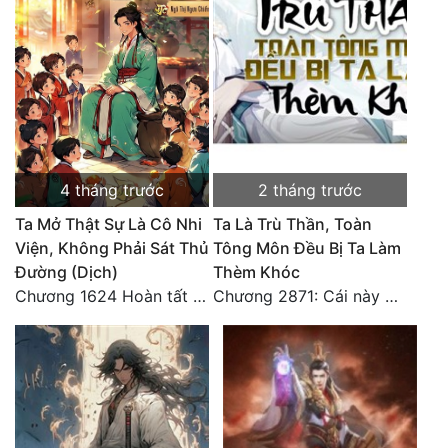
4 tháng trước
2 tháng trước
Ta Mở Thật Sự Là Cô Nhi
Ta Là Trù Thần, Toàn
Viện, Không Phải Sát Thủ
Tông Môn Đều Bị Ta Làm
Đường (Dịch)
Thèm Khóc
Chương 1624 Hoàn tất cảm nghĩ (2)
Chương 2871: Cái này đánh nhẹ nhõm a