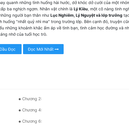
oay quanh những tình huống hài hước, dở khóc dở cười của một nhó
cấp ba nghịch ngợm. Nhân vật chính là
Lý Kiều
, một cô nàng tinh ng
 những người bạn thân như
Lục Nghiêm, Lý Nguyệt và lớp trưởng
tạo
h huống "nhất quỷ nhì ma" trong trường lớp. Bên cạnh đó, truyện cũ
iếu những khoảnh khắc ấm áp về tình bạn, tình cảm học đường và n
áng nhớ của tuổi học trò.
 Đầu Đọc
Đọc Mới Nhất
Chương 2:
Chương 4:
Chương 6: