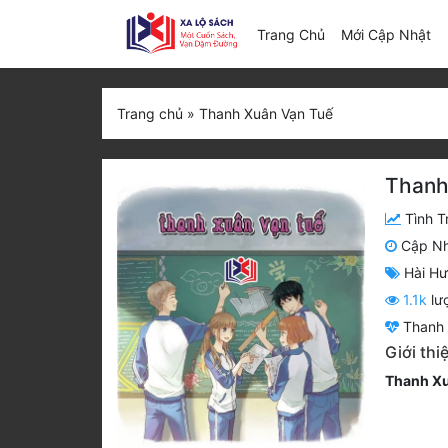
(c
Trang Chủ
Mới Cập Nhật
Trang chủ
»
Thanh Xuân Vạn Tuế
Thanh
Tình T
Cập N
Hài H
1.1k
lư
Thanh 
Giới th
Thanh Xu