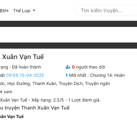
urrent)
BXH
Thể Loại
 Xuân Vạn Tuế
rạng :
Đã hoàn thành
0
người theo dõi
hật
09:59 15-04-2025
Mới nhất :
Chương 14: Hoàn
ước
,
Học Đường
,
Thanh Xuân
,
Truyện Dịch
,
Truyện ngắn
ợt xem
Xuân Vạn Tuế
-
Xếp hạng:
2.5
/
5
-
1
Lượt đánh giá.
iệu truyện Thanh Xuân Vạn Tuế
ân Vạn Tuế