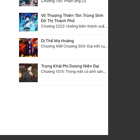
Chương 785: Phản ứng (2)
Vô Thượng Thiên Tôn Trùng Sinh
Đô Thị Thành Phố
Chương 2222: Hướng biên thành xuất phát! (Đại kết cục)
Dị Thế Ma Hoàng
Chương 499 Chương 500: Đại kết cục cùng lời cuối sách
Trọng Khải Phi Dương Niên Đại
Chương 1515: Trong mắt có ánh sáng, quang trong có ngươi (Đại kết cục)