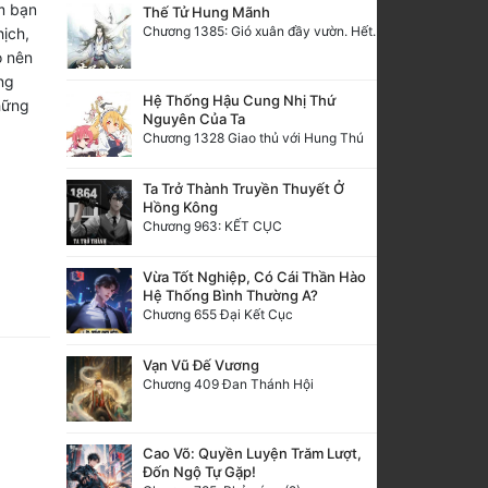
m bạn
Thế Tử Hung Mãnh
Chương 1385: Gió xuân đầy vườn. Hết.
hịch,
 nên
ng
Hệ Thống Hậu Cung Nhị Thứ
hững
Nguyên Của Ta
Chương 1328 Giao thủ với Hung Thú
Ta Trở Thành Truyền Thuyết Ở
Hồng Kông
Chương 963: KẾT CỤC
Vừa Tốt Nghiệp, Có Cái Thần Hào
Hệ Thống Bình Thường A?
Chương 655 Đại Kết Cục
Vạn Vũ Đế Vương
Chương 409 Đan Thánh Hội
Cao Võ: Quyền Luyện Trăm Lượt,
Đốn Ngộ Tự Gặp!