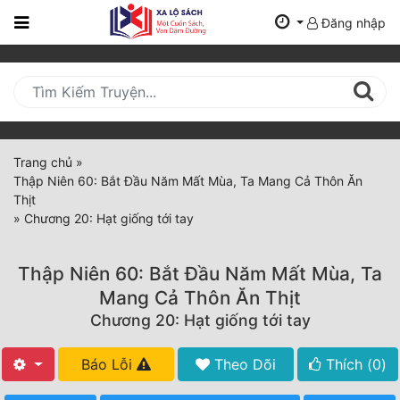
Đăng nhập
Trang
Chủ
Mới
Cập
Nhật
Trang chủ
»
(current)
Thập Niên 60: Bắt Đầu Năm Mất Mùa, Ta Mang Cả Thôn Ăn
BXH
Thịt
»
Chương 20: Hạt giống tới tay
Thể Loại
Thập Niên 60: Bắt Đầu Năm Mất Mùa, Ta
Tất Cả
Mang Cả Thôn Ăn Thịt
Chương 20: Hạt giống tới tay
Truyện Mới Ra
Hoàn Thành
Báo Lỗi
Theo Dõi
Thích (
0
)