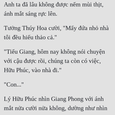
Anh ta đã lâu không được nếm mùi thịt, 
Tu Chân
Tu Tiên
Tội Phạm
Tưởng Thúy Hoa cười, "Mấy đứa nhỏ nhà 
Vô Địch
Võ Hiệp
"Tiểu Giang, hôm nay không nói chuyện 
Võng Du
với cậu được rồi, chúng ta còn có việc, 
Xuyên Không
Xuyên Nhanh
Xuyên Sách
Lý Hữu Phúc nhìn Giang Phong với ánh 
Xuyên Thư
mắt nửa cười nửa không, dường như nhìn 
Điền Văn