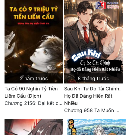
2 năm trước
8 tháng trước
Ta Có 90 Nghìn Tỷ Tiền
Sau Khi Tự Do Tài Chính,
Liếm Cẩu (Dịch)
Họ Đã Dâng Hiến Rất
Chương 2156: Đại kết cục!!!
Nhiều
Chương 958 Ta Muốn Cùng Các Cô Vĩnh Viễn Ở Bên Nhau (2) Hết