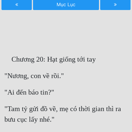
Mục Lục
Free
Hậu Cung
Truyện Convert
Truyện Dịch
Truyện Nhập Môn
Truyện ngắn
Xa Lộ Dịch
Cung Đấu
"Tam tỷ gửi đồ về, mẹ có thời gian thì ra 
Cạnh Kỹ
Cổ Tiên Hiệp