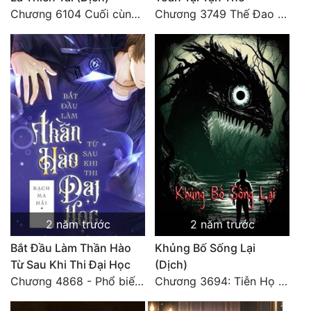
Chương 6104 Cuối cùng (HẾT)
Chương 3749 Thế Đao xuất kích
2 năm trước
2 năm trước
Bắt Đầu Làm Thần Hào
Khủng Bố Sống Lại
Từ Sau Khi Thi Đại Học
(Dịch)
Chương 4868 - Phổ biến Hạ Quốc tệ!
Chương 3694: Tiễn Họ Đoạn Đường Cuối - Hoàn