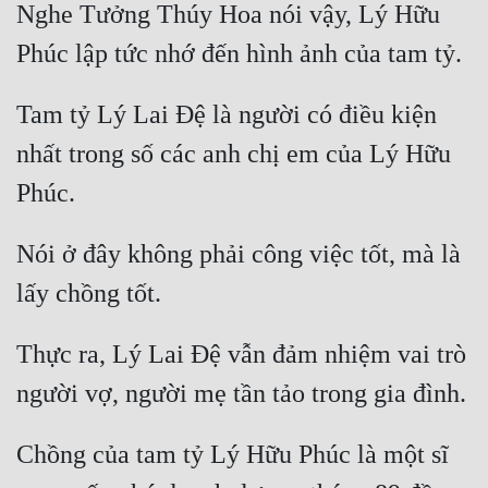
Nghe Tưởng Thúy Hoa nói vậy, Lý Hữu 
Cổ Đại
Du Hí
Dã Sử
Tam tỷ Lý Lai Đệ là người có điều kiện 
Dị Giới
nhất trong số các anh chị em của Lý Hữu 
Dị Năng
Gia Đấu
Nói ở đây không phải công việc tốt, mà là 
Góc Nhìn Nam
Góc Nhìn Nữ
Thực ra, Lý Lai Đệ vẫn đảm nhiệm vai trò 
Huyền Huyễn
Huyền Nghi
Chồng của tam tỷ Lý Hữu Phúc là một sĩ 
Huyền Ảo