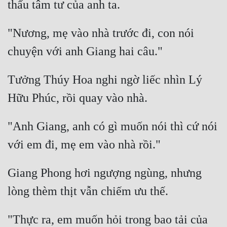
Đô Thị
Đông Phương
"Nương, mẹ vào nhà trước đi, con nói 
Đông Phương Huyền Huyễn
Đồng Nhân
Tưởng Thúy Hoa nghi ngờ liếc nhìn Lý 
Cẩu Đạo Trường Sinh
"Anh Giang, anh có gì muốn nói thì cứ nói 
Ngự Thú
Truyện Nam
Truyện Nữ
Giang Phong hơi ngượng ngùng, nhưng 
Vô Địch Lưu
Xây Dựng Thế Lực
"Thực ra, em muốn hỏi trong bao tải của 
Đam Mỹ