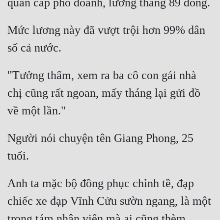
Hài Hước
Hệ Thống
Mức lương này đã vượt trội hơn 99% dân 
Học Đường
Khoa Huyễn
"Tưởng thẩm, xem ra ba cô con gái nhà 
Khoa Huyễn Không Gian
chị cũng rất ngoan, mấy tháng lại gửi đồ 
Kinh Dị
Kiếm Hiệp
Người nói chuyện tên Giang Phong, 25 
Kỳ Huyễn
Kỳ Ảo
Linh Dị
Anh ta mặc bộ đồng phục chỉnh tề, đạp 
chiếc xe đạp Vĩnh Cửu sườn ngang, là một 
Làm Giàu
trong tám nhân viên mà ai cũng thèm 
Lịch Sử