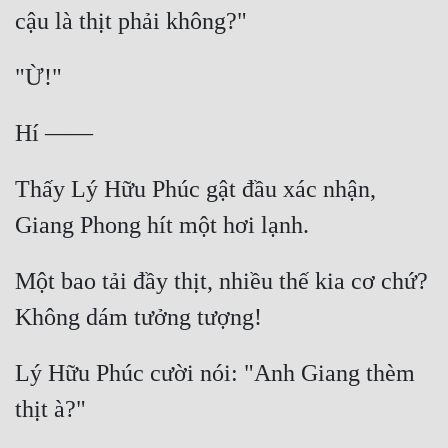
Đẹp
Đẹp Hiệp
Tính Cách Nhân Vật :
Cơ Trí
Thấy Lý Hữu Phúc gật đầu xác nhận, 
Sát Phạt Quyết Đoán
Vô Sỉ
Một bao tải đầy thịt, nhiều thế kia cơ chứ?  
Điềm Đạm
Lý Hữu Phúc cười nói: "Anh Giang thèm 