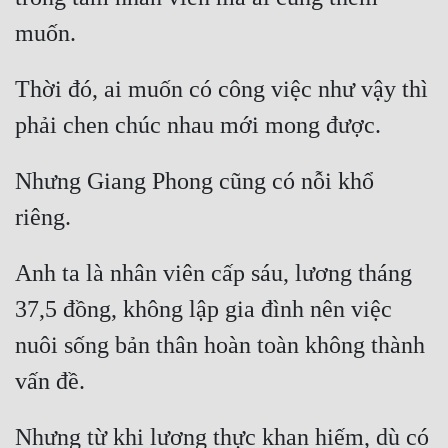
Mưu Mô
Mạt Thế
Thời đó, ai muốn có công việc như vậy thì 
Mỹ Thực
Ngôn Tình
Nhưng Giang Phong cũng có nỗi khổ 
Ngược
Nữ Cường
Anh ta là nhân viên cấp sáu, lương tháng 
Nữ Phụ
37,5 đồng, không lập gia đình nên việc 
Phong Thủy - Tâm Linh
nuôi sống bản thân hoàn toàn không thành 
Phương Tây
Phản Phái
Nhưng từ khi lương thực khan hiếm, dù có 
Quan Trường