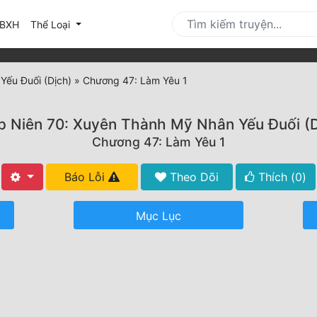
urrent)
BXH
Thể Loại
Yếu Đuối (Dịch)
»
Chương 47: Làm Yêu 1
p Niên 70: Xuyên Thành Mỹ Nhân Yếu Đuối (D
Chương 47: Làm Yêu 1
Báo Lỗi
Theo Dõi
Thích (
0
)
Mục Lục