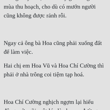
mùa thu hoạch, cho dù có mướn người 
Quân Sự
cũng không được rảnh rỗi. 
Sảng Văn
Sắc
Sủng
Ngay cả ông bà Hoa cũng phải xuống đất 
Thanh Xuân
để làm việc. 
Tiên Hiệp
Hai chị em Hoa Vũ và Hoa Chí Cường thì 
Tiểu Thuyết
phải ở nhà trông coi tiệm tạp hoá. 
Trinh Thám
Triều Đấu
Trùng Sinh
Hoa Chí Cường nghịch ngợm lại hiếu 
Trọng Sinh