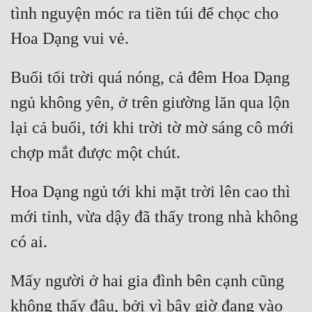
tình nguyện móc ra tiền túi để chọc cho 
Mưu Mô
Hoa Dạng vui vẻ. 
Mạt Thế
Buổi tối trời quá nóng, cả đêm Hoa Dạng 
Mỹ Thực
ngủ không yên, ở trên giường lăn qua lộn 
Ngôn Tình
lại cả buổi, tới khi trời tờ mờ sáng cô mới 
Ngược
chợp mắt được một chút. 
Nữ Cường
Hoa Dạng ngủ tới khi mặt trời lên cao thì 
Nữ Phụ
mới tỉnh, vừa dậy đã thấy trong nhà không 
Phong Thủy - Tâm Linh
có ai. 
Phương Tây
Phản Phái
Mấy người ở hai gia đình bên cạnh cũng 
không thấy đâu, bởi vì bây giờ đang vào 
Quan Trường