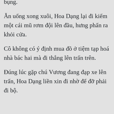
bụng. 
Đẹp
Ăn uống xong xuôi, Hoa Dạng lại đi kiếm 
Đẹp Hiệp
một cái mũ rơm đội lên đầu, hưng phấn ra 
khỏi cửa. 
Tính Cách Nhân Vật :
Cơ Trí
Cô không có ý định mua đồ ở tiệm tạp hoá 
Sát Phạt Quyết Đoán
nhà bác hai mà đi thẳng lên trấn trên. 
Vô Sỉ
Đúng lúc gặp chú Vương đang đạp xe lên 
Điềm Đạm
trấn, Hoa Dạng liền xin đi nhờ để đỡ phải 
đi bộ. 