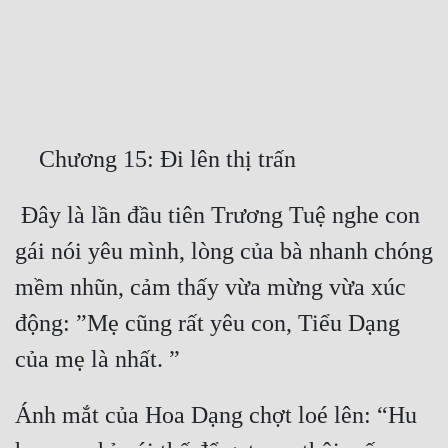
Free
Hậu Cung
Truyện Convert
Truyện Dịch
    Chương 15: Đi lên thị trấn
Truyện Nhập Môn
 Đây là lần đầu tiên Trương Tuệ nghe con 
Truyện ngắn
gái nói yêu mình, lòng của bà nhanh chóng 
Xa Lộ Dịch
mềm nhũn, cảm thấy vừa mừng vừa xúc 
động: ”Mẹ cũng rất yêu con, Tiểu Dạng 
Cung Đấu
của mẹ là nhất. ” 
Cạnh Kỹ
Ánh mắt của Hoa Dạng chợt loé lên: “Hu 
Cổ Tiên Hiệp