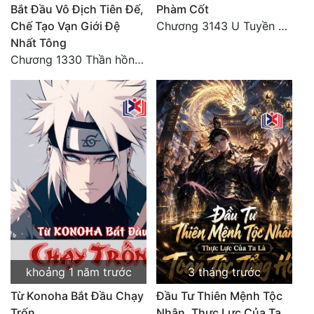
Bắt Đầu Vô Địch Tiên Đế,
Phàm Cốt
Chế Tạo Vạn Giới Đệ
Chương 3143 U Tuyền Điện, U Minh dị tượng bách quỷ dạ hành
Nhất Tông
Chương 1330 Thần hồn nhìn trộm
khoảng 1 năm trước
3 tháng trước
Từ Konoha Bắt Đầu Chạy
Đầu Tư Thiên Mệnh Tộc
Trốn
Nhân, Thực Lực Của Ta