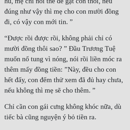
hu, mẹ chỉ nói thế để gạt con thôi, nếu 
Cổ Đại
đúng như vậy thì mẹ cho con mười đồng 
Du Hí
đi, có vậy con mới tin. ” 
Dã Sử
“Được rồi được rồi, không phải chỉ có 
Dị Giới
mười đồng thôi sao? ” Đầu Trương Tuệ 
Dị Năng
muốn nổ tung vì nóng, nói rồi liền móc ra 
Gia Đấu
thêm mấy đồng tiền: ”Này, đều cho con 
Góc Nhìn Nam
hết đấy, con đếm thử xem đã đủ hay chưa, 
Góc Nhìn Nữ
nếu không thì mẹ sẽ cho thêm. ” 
Huyền Huyễn
Chỉ cần con gái cưng không khóc nữa, dù 
Huyền Nghi
tiếc bà cũng nguyện ý bỏ tiền ra. 
Huyền Ảo