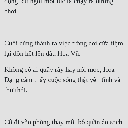
động, cứ ngồi một lúc là chạy ra đường 
Tu Chân
chơi. 
Tu Tiên
Tội Phạm
Vô Địch
Cuối cùng thành ra việc trông coi cửa tiệm 
Võ Hiệp
lại dồn hết lên đầu Hoa Vũ. 
Võng Du
Không có ai quầy rầy hay nói móc, Hoa 
Xuyên Không
Dạng cảm thấy cuộc sống thật yên tĩnh và 
Xuyên Nhanh
thư thái. 
Xuyên Sách
Xuyên Thư
Điền Văn
Cô đi vào phòng thay một bộ quần áo sạch 