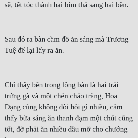
sẽ, tết tóc thành hai bím thả sang hai bên. 
Đô Thị
Đông Phương
Đông Phương Huyền Huyễn
Sau đó ra bàn cầm đồ ăn sáng mà Trương 
Đồng Nhân
Tuệ để lại lấy ra ăn. 
Cẩu Đạo Trường Sinh
Ngự Thú
Chỉ thấy bên trong lồng bàn là hai trái 
Truyện Nam
trứng gà và một chén cháo trắng, Hoa 
Truyện Nữ
Dạng cũng không đòi hỏi gì nhiều, cảm 
Vô Địch Lưu
thấy bữa sáng ăn thanh đạm một chút cũng 
Xây Dựng Thế Lực
tốt, đỡ phải ăn nhiều dầu mỡ cho chướng 
Đam Mỹ