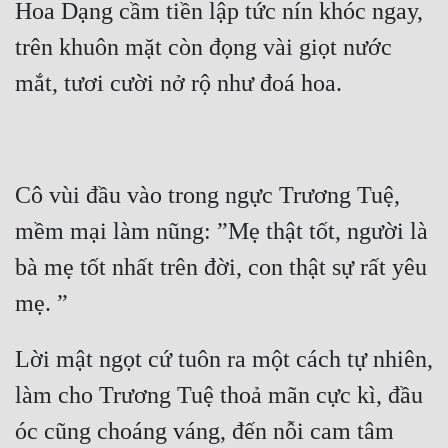
Hài Hước
Hoa Dạng cầm tiền lập tức nín khóc ngay, 
trên khuôn mặt còn đọng vài giọt nước 
Hệ Thống
mắt, tươi cười nở rộ như đoá hoa. 
Học Đường
Khoa Huyễn
Khoa Huyễn Không Gian
Cô vùi đầu vào trong ngực Trương Tuệ, 
Kinh Dị
mềm mại làm nũng: ”Mẹ thật tốt, người là 
Kiếm Hiệp
bà mẹ tốt nhất trên đời, con thật sự rất yêu 
Kỳ Huyễn
mẹ. ” 
Kỳ Ảo
Lời mật ngọt cứ tuôn ra một cách tự nhiên, 
Linh Dị
làm cho Trương Tuệ thoả mãn cực kì, đầu 
Làm Giàu
óc cũng choáng váng, đến nỗi cam tâm 
Lịch Sử