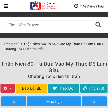
Đăng nhập
Trang
Chủ
Mới
Cập
Nhật
Trang chủ
»
Thập Niên 80: Ta Dựa Vào Mỹ Thực Để Làm Giàu
»
(current)
Chương 15: Đi lên thị trấn
BXH
Thể Loại
Thập Niên 80: Ta Dựa Vào Mỹ Thực Để Làm
Giàu
Chương 15: Đi lên thị trấn
Tất Cả
Truyện Mới Ra
Báo Lỗi
Theo Dõi
Thích (
0
)
Hoàn Thành
Mục Lục