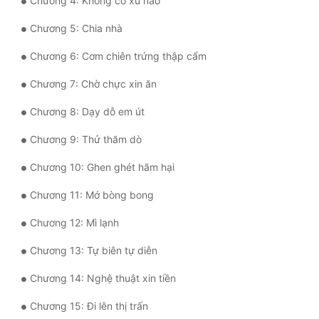
Chương 4: Không có xu nào
Quân Sự
Chương 5: Chia nhà
Sảng Văn
Chương 6: Cơm chiên trứng thập cẩm
Sắc
Chương 7: Chờ chực xin ăn
Sủng
Chương 8: Dạy dỗ em út
Thanh Xuân
Chương 9: Thử thăm dò
Tiên Hiệp
Chương 10: Ghen ghét hãm hại
Tiểu Thuyết
Chương 11: Mớ bòng bong
Trinh Thám
Chương 12: Mì lạnh
Triều Đấu
Chương 13: Tự biên tự diễn
Trùng Sinh
Chương 14: Nghệ thuật xin tiền
Chương 15: Đi lên thị trấn
Trọng Sinh