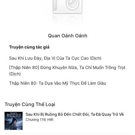
Đô Thị
Đông Phương
Đông Phương Huyền Huyễn
Quan Oánh Oánh
Đồng Nhân
Truyện cùng tác giả
Sau Khi Lưu Đày, Địa Vị Của Ta Cực Cao (Dịch)
Cẩu Đạo Trường Sinh
[Thập Niên 80] Đừng Khuyên Nữa, Ta Chỉ Muốn Trồng Trọt
(Dịch)
Ngự Thú
Thập Niên 80: Ta Dựa Vào Mỹ Thực Để Làm Giàu
Truyện Nam
Truyện Nữ
Truyện Cùng Thể Loại
Vô Địch Lưu
Sau Khi Bị Ruồng Bỏ Đến Chết Đói, Ta Đã Quay Trở Về
Chương 116: Hết
Xây Dựng Thế Lực
Đam Mỹ