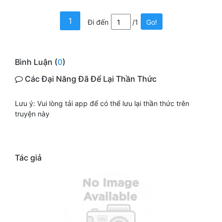
Tu Chân
1
Đi đến
/1
Go!
Tu Tiên
Tội Phạm
Bình Luận (
0
)
Vô Địch
Các Đại Năng Đã Để Lại Thần Thức
Võ Hiệp
Lưu ý: Vui lòng tải app để có thể lưu lại thần thức trên
Võng Du
truyện này
Xuyên Không
Xuyên Nhanh
Tác giả
Xuyên Sách
Xuyên Thư
Điền Văn