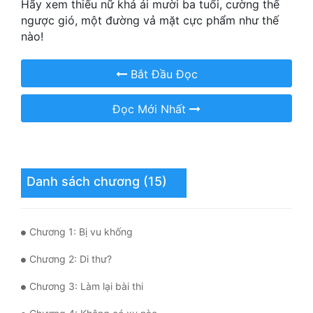
Hãy xem thiếu nữ khả ái mười ba tuổi, cường thế
ngược gió, một đường vả mặt cực phẩm như thế
Mưu Mô
nào!
Mạt Thế
Bắt Đầu Đọc
Mỹ Thực
Đọc Mới Nhất
Ngôn Tình
Ngược
Nữ Cường
Danh sách chương (15)
Nữ Phụ
Phong Thủy - Tâm Linh
Chương 1: Bị vu khống
Phương Tây
Chương 2: Di thư?
Phản Phái
Chương 3: Làm lại bài thi
Quan Trường