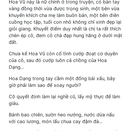
Hoa Vũ này là nữ chính ở trong truyện, có bàn tay
Hài Hước
vàng đồng thời vừa được trọng sinh, một bên vừa
Hệ Thống
khuyến khích cha mẹ làm buôn bán, một bên điên
cuồng học tập, tuổi con nhỏ không chỉ xinh đẹp lại
Học Đường
giỏi giang. Khuyết điểm duy nhất là chị ta rất thích
chèn ép cô, đem cô chà đạp hung hăng ở dưới mặt
Khoa Huyễn
đất.
Khoa Huyễn Không Gian
Chưa kể Hoa Vũ còn cố tình cướp đoạt cơ duyên
của cô, sau đó cướp luôn cả chồng của Hoa
Kinh Dị
Dạng...
Kiếm Hiệp
Hoa Dạng trong tay cầm một đống bài xấu, bây
Kỳ Huyễn
giờ phải làm sao để xoay người?
Kỳ Ảo
Cô quyết định làm lại nghề cũ, lấy mỹ thực để làm
giàu.
Linh Dị
Bánh bao chiên, sườn heo nướng, nước dừa nấu
Làm Giàu
với cao lương, món lẩu chua cay đậm đà...
Lịch Sử