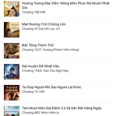
Hương Tương Đầy Viên: Nông Môn Phúc Nữ Muốn Phát
Gia
Đẹp
Chương 198 Hết
Đẹp Hiệp
Mạt Nương Chờ Chồng Lớn
Chương 52 Đại kết cục (2)
Tính Cách Nhân Vật :
Cơ Trí
Bắc Tống Thịnh Thế
Chương 1027: Dương Phàm! Viễn Hàng!
Sát Phạt Quyết Đoán
Vô Sỉ
Đại Huyền Đệ Nhất Hầu
Chương 1364: Oan Gia Ngõ Hẹp
Điềm Đạm
Ta Giúp Ngươi Rồi Sao Ngươi Lại Khóc
Chương 14: Hết
Tám Mươi Niên Đại Đánh Cá Và Săn Bắt Hằng Ngày
Chương 885: Nhìn hiếm lạ