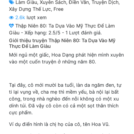
Làm Giàu
,
Xuyên Sách
,
Điền Văn
,
Truyện Dịch
,
Cổ Đại
Xây Dựng Thế Lực
,
Free
Du Hí
2.6k
lượt xem
Thập Niên 80: Ta Dựa Vào Mỹ Thực Để Làm
Dã Sử
Giàu
-
Xếp hạng:
2.5
/
5
-
1
Lượt đánh giá.
Giới thiệu truyện Thập Niên 80: Ta Dựa Vào Mỹ
Dị Giới
Thực Để Làm Giàu
Dị Năng
Mới ngủ một giấc, Hoa Dạng phát hiện mình xuyên
vào một cuốn truyện ở những năm 80.
Gia Đấu
Góc Nhìn Nam
Tại đây, cô mới mười ba tuổi, làn da ngăm đen, tự
Góc Nhìn Nữ
ti lại vụng về, cha mẹ thì mềm yếu, bà nội lại bất
công, trong nhà nghèo đến nỗi không có một xu
Huyền Huyễn
dính túi. Đã vậy cô còn có cả một sọt thân thích
Huyền Nghi
cực phẩm.
Ví dụ điển hình là chị họ của cô, tên Hoa Vũ.
Huyền Ảo