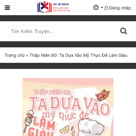
Đăng nhập
Trang
Chủ
Mới
Cập
Nhật
Trang chủ
»
Thập Niên 80: Ta Dựa Vào Mỹ Thực Để Làm Giàu
(current)
BXH
Thể Loại
Tất Cả
Truyện Mới Ra
Hoàn Thành