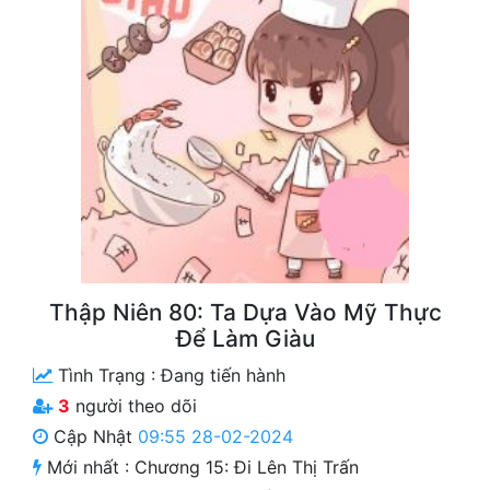
Free
Hậu Cung
Truyện Convert
Truyện Dịch
Truyện Nhập Môn
Truyện ngắn
Xa Lộ Dịch
Thập Niên 80: Ta Dựa Vào Mỹ Thực
Để Làm Giàu
Tình Trạng :
Đang tiến hành
Cung Đấu
3
người theo dõi
Cạnh Kỹ
Cập Nhật
09:55 28-02-2024
Cổ Tiên Hiệp
Mới nhất :
Chương 15: Đi Lên Thị Trấn