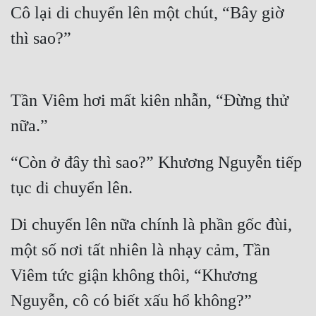
Hài Hước
Cô lại di chuyển lên một chút, “Bây giờ 
Hệ Thống
thì sao?”
Học Đường
Khoa Huyễn
Tần Viêm hơi mất kiên nhẫn, “Đừng thử 
Khoa Huyễn Không Gian
nữa.”
Kinh Dị
“Còn ở đây thì sao?” Khương Nguyễn tiếp 
Kiếm Hiệp
tục di chuyển lên.
Kỳ Huyễn
Di chuyển lên nữa chính là phần gốc đùi, 
Kỳ Ảo
một số nơi tất nhiên là nhạy cảm, Tần 
Linh Dị
Viêm tức giận không thôi, “Khương 
Làm Giàu
Nguyễn, cô có biết xấu hổ không?”
Lịch Sử