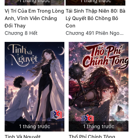
1 tháng trước
1 tháng trước
Vị Trí Của Em Trong Lòng
Tái Sinh Thập Niên 80: Bà
Anh, Vĩnh Viễn Chẳng
Lý Quyết Bỏ Chồng Bỏ
Đổi Thay
Con
Chương 8 Hết
Chương 491 Phiên Ngoại Đào Hoa - Quả Báo Cuối Đời, Chết Trong Cô Độc (hết)
1 tháng trước
1 tháng trước
Tinh Và Nguyệt
Thổ Phỉ Chính Tông