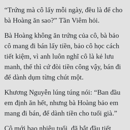
“Trứng mà cô lấy mỗi ngày, đều là để cho 
Đẹp
bà Hoàng ăn sao?” Tần Viêm hỏi.
Đẹp Hiệp
Bà Hoàng không ăn trứng của cô, bà bảo 
Tính Cách Nhân Vật :
cô mang đi bán lấy tiền, bảo cô học cách 
Cơ Trí
tiết kiệm, vì anh luôn nghĩ cô là kẻ lưu 
Sát Phạt Quyết Đoán
manh, thế thì cứ đòi tiền công vậy, bán đi 
Vô Sỉ
để dành dụm từng chút một.
Điềm Đạm
Khương Nguyễn lúng túng nói: “Ban đầu 
em định ăn hết, nhưng bà Hoàng bảo em 
mang đi bán, để dành tiền cho tuổi già.”
Cô mới bao nhiêu tuổi, đã bắt đầu tiết 