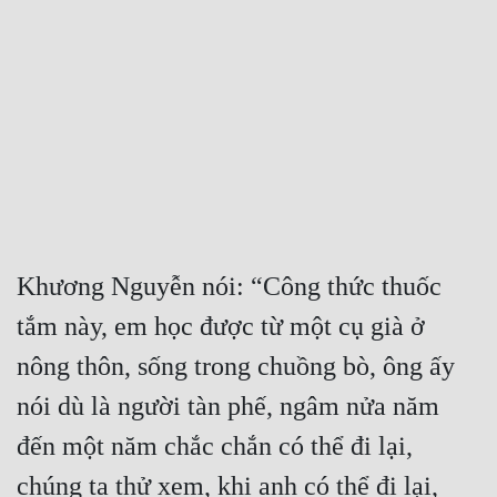
Free
Hậu Cung
Truyện Convert
Truyện Dịch
Truyện Nhập Môn
Truyện ngắn
Khương Nguyễn nói: “Công thức thuốc 
Xa Lộ Dịch
tắm này, em học được từ một cụ già ở 
nông thôn, sống trong chuồng bò, ông ấy 
Cung Đấu
nói dù là người tàn phế, ngâm nửa năm 
Cạnh Kỹ
đến một năm chắc chắn có thể đi lại, 
Cổ Tiên Hiệp
chúng ta thử xem, khi anh có thể đi lại, 