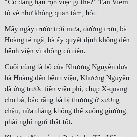
“Cô đang bận rộn việc gì thế?” Tần Viêm 
Tu Chân
tỏ vẻ như không quan tâm, hỏi.
Tu Tiên
Mấy ngày trước trời mưa, đường trơn, bà 
Tội Phạm
Hoàng té ngã, bà ấy quyết định không đến 
Vô Địch
bệnh viện vì không có tiền.
Võ Hiệp
Cuối cùng là bố của Khương Nguyễn đưa 
Võng Du
bà Hoàng đến bệnh viện, Khương Nguyễn 
Xuyên Không
đã ứng trước tiền viện phí, chụp X-quang 
Xuyên Nhanh
cho bà, bảo rằng bà bị thương ở xương 
Xuyên Sách
chậu, nửa tháng không thể xuống giường, 
Xuyên Thư
phải nghỉ ngơi thật tốt.
Điền Văn