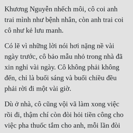
Khương Nguyễn nhếch môi, cô coi anh 
Mưu Mô
trai mình như bệnh nhân, còn anh trai coi 
Mạt Thế
cô như kẻ lưu manh.
Mỹ Thực
Có lẽ vì những lời nói hơi nặng nề vài 
Ngôn Tình
ngày trước, cô bảo mẫu nhỏ trong nhà đã 
Ngược
xin nghỉ vài ngày. Cô không phải không 
Nữ Cường
đến, chỉ là buổi sáng và buổi chiều đều 
Nữ Phụ
phải rời đi một vài giờ.
Phong Thủy - Tâm Linh
Dù ở nhà, cô cũng vội vã làm xong việc 
Phương Tây
rồi đi, thậm chí còn đòi hỏi tiền công cho 
Phản Phái
việc pha thuốc tắm cho anh, mỗi lần đòi 
Quan Trường