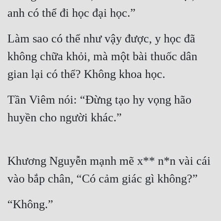
Cổ Đại
anh có thể đi học đại học.”
Du Hí
Làm sao có thể như vậy được, y học đã 
Dã Sử
không chữa khỏi, mà một bài thuốc dân 
Dị Giới
gian lại có thể? Không khoa học.
Dị Năng
Tần Viêm nói: “Đừng tạo hy vọng hão 
Gia Đấu
huyền cho người khác.”
Góc Nhìn Nam
Góc Nhìn Nữ
Khương Nguyễn mạnh mẽ x** n*n vài cái 
Huyền Huyễn
vào bắp chân, “Có cảm giác gì không?”
Huyền Nghi
“Không.”
Huyền Ảo