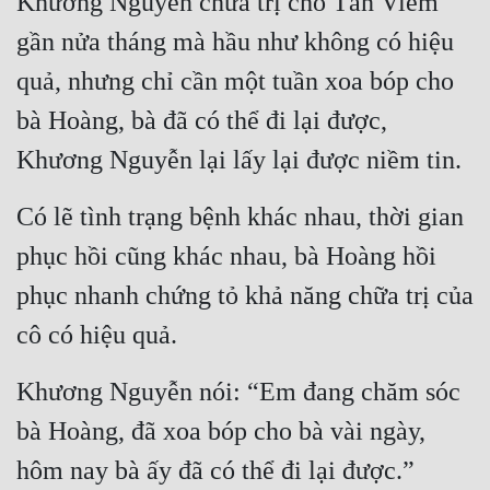
Khương Nguyễn chữa trị cho Tần Viêm 
Đô Thị
gần nửa tháng mà hầu như không có hiệu 
Đông Phương
quả, nhưng chỉ cần một tuần xoa bóp cho 
Đông Phương Huyền Huyễn
bà Hoàng, bà đã có thể đi lại được, 
Đồng Nhân
Khương Nguyễn lại lấy lại được niềm tin.
Có lẽ tình trạng bệnh khác nhau, thời gian 
Cẩu Đạo Trường Sinh
phục hồi cũng khác nhau, bà Hoàng hồi 
Ngự Thú
phục nhanh chứng tỏ khả năng chữa trị của 
Truyện Nam
cô có hiệu quả.
Truyện Nữ
Khương Nguyễn nói: “Em đang chăm sóc 
Vô Địch Lưu
bà Hoàng, đã xoa bóp cho bà vài ngày, 
Xây Dựng Thế Lực
hôm nay bà ấy đã có thể đi lại được.”
Đam Mỹ