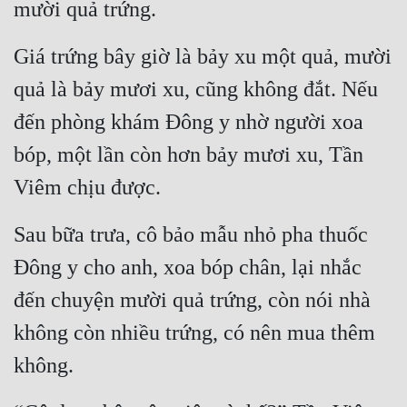
mười quả trứng.
Quân Sự
Giá trứng bây giờ là bảy xu một quả, mười 
Sảng Văn
quả là bảy mươi xu, cũng không đắt. Nếu 
Sắc
đến phòng khám Đông y nhờ người xoa 
Sủng
bóp, một lần còn hơn bảy mươi xu, Tần 
Thanh Xuân
Viêm chịu được.
Tiên Hiệp
Sau bữa trưa, cô bảo mẫu nhỏ pha thuốc 
Tiểu Thuyết
Đông y cho anh, xoa bóp chân, lại nhắc 
Trinh Thám
đến chuyện mười quả trứng, còn nói nhà 
Triều Đấu
không còn nhiều trứng, có nên mua thêm 
Trùng Sinh
không.
Trọng Sinh