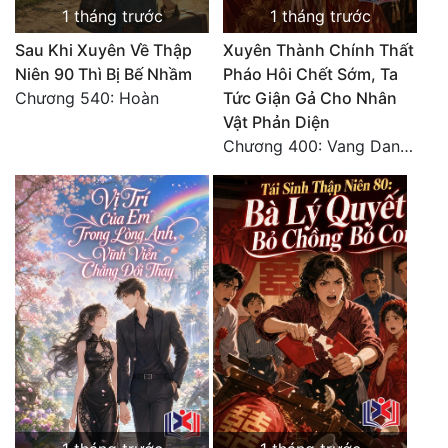
1 tháng trước
1 tháng trước
Sau Khi Xuyên Về Thập
Xuyên Thành Chính Thất
Niên 90 Thì Bị Bế Nhầm
Pháo Hôi Chết Sớm, Ta
Chương 540: Hoàn
Tức Giận Gả Cho Nhân
Vật Phản Diện
Chương 400: Vang Danh Thiên Hạ (Hết)