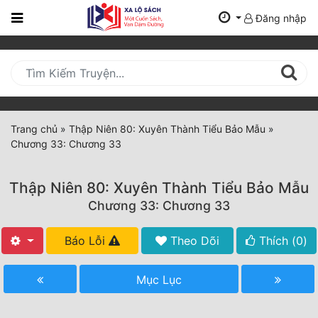
Đăng nhập
Trang
Chủ
Mới
Cập
Nhật
Trang chủ
»
Thập Niên 80: Xuyên Thành Tiểu Bảo Mẫu
»
(current)
Chương 33: Chương 33
BXH
Thể Loại
Thập Niên 80: Xuyên Thành Tiểu Bảo Mẫu
Chương 33: Chương 33
Tất Cả
Báo Lỗi
Theo Dõi
Thích (
0
)
Truyện Mới Ra
Mục Lục
Hoàn Thành