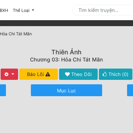
urrent)
BXH
Thể Loại
Hỏa Chi Tát Mãn
Thiên Ảnh
Chương 03: Hỏa Chi Tát Mãn
Báo Lỗi
Theo Dõi
Thích (
0
)
Mục Lục