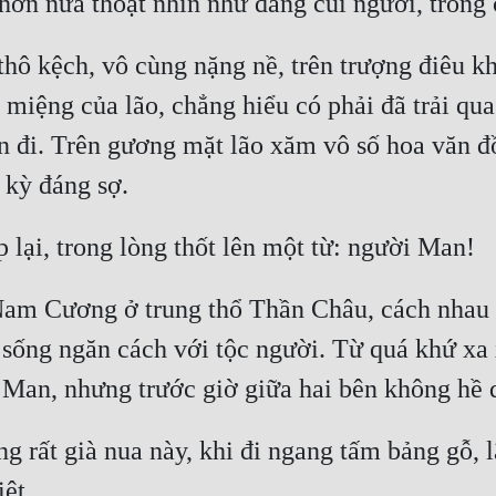
hô kệch, vô cùng nặng nề, trên trượng điêu kh
 miệng của lão, chẳng hiểu có phải đã trải qua
ỉn đi. Trên gương mặt lão xăm vô số hoa văn đ
 Nam Cương ở trung thổ Thần Châu, cách nhau 
 sống ngăn cách với tộc người. Từ quá khứ xa x
rất già nua này, khi đi ngang tấm bảng gỗ, lão