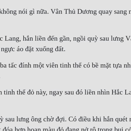
hông nói gì nữa. Vân Thủ Dương quay sang mỉm
Lang, hắn liền đến gần, ngồi quỳ sau lưng V
a tấc đính một viên tinh thể có bề mặt tựa n
tinh thể đỏ này, ngay sau đó liền nhìn Hắc La
 sau lưng ông chờ đợi. Có điều khi hắn quét m