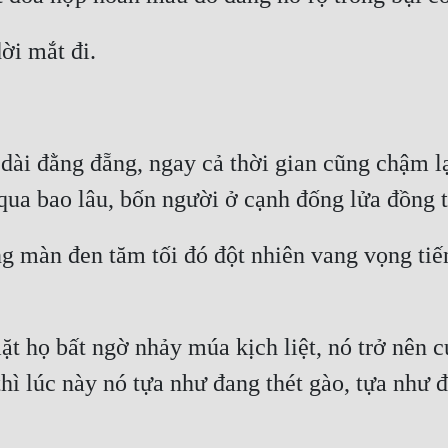
dài đằng đẵng, ngay cả thời gian cũng chậm lạ
ng màn đen tăm tối đó đột nhiên vang vọng tiế
 họ bất ngờ nhảy múa kịch liệt, nó trở nên cuồ
hì lúc này nó tựa như đang thét gào, tựa như 