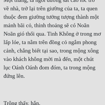
Một tháng, ta ngồi đường sắt cao tốc trở 
Tu Chân
về nhà, trở lại trên giường của ta, ta quen 
Tu Tiên
thuộc đem giường tưởng tượng thành một 
Tội Phạm
mảnh bãi cỏ, thỉnh thoảng sẽ có Noãn 
Noãn gió thổi qua. Tinh Không ở trong mơ 
Vô Địch
lấp lóe, ta nằm trên đồng cỏ ngắm phong 
Võ Hiệp
cảnh, chẳng biết tại sao, trong mộng xông 
Võng Du
vào khách không mời mà đến, một chút 
Xuyên Không
lục Oánh Oánh đom đóm, ta trong mộng 
Xuyên Nhanh
đứng lên.
Xuyên Sách
Xuyên Thư
Điền Văn
Trông thấy, hắn.