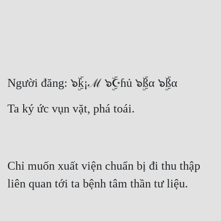
Free
Hậu Cung
Truyện Convert
Truyện Dịch
Người đăng: ๖ۣۜƙ¡ℳ ๖ۣۜ☪ɦủ ๖ۣۜßα ๖ۣۜßα
Truyện Nhập Môn
Ta ký ức vụn vặt, phá toái.
Truyện ngắn
Xa Lộ Dịch
Chỉ muốn xuất viện chuẩn bị đi thu thập 
Cung Đấu
liên quan tới ta bệnh tâm thần tư liệu.
Cạnh Kỹ
Cổ Tiên Hiệp