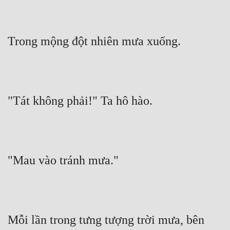
Đẹp
Trong mộng đột nhiên mưa xuống.
Đẹp Hiệp
Tính Cách Nhân Vật :
Cơ Trí
"Tát không phải!" Ta hô hào.
Sát Phạt Quyết Đoán
Vô Sỉ
Điềm Đạm
"Mau vào tránh mưa."
Mỗi lần trong tưng tượng trời mưa, bên 