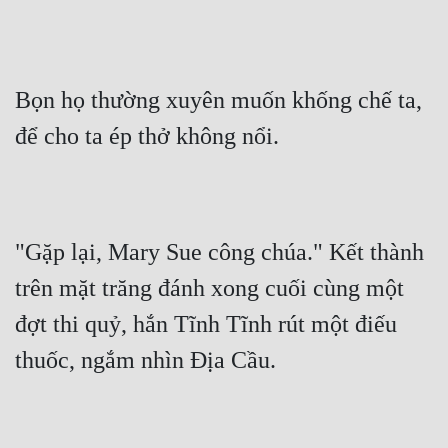
Mưu Mô
Mạt Thế
Bọn họ thường xuyên muốn khống chế ta, 
Mỹ Thực
để cho ta ép thở không nổi.
Ngôn Tình
Ngược
Nữ Cường
"Gặp lại, Mary Sue công chúa." Kết thành 
Nữ Phụ
trên mặt trăng đánh xong cuối cùng một 
Phong Thủy - Tâm Linh
đợt thi quỷ, hắn Tĩnh Tĩnh rút một điếu 
thuốc, ngắm nhìn Địa Cầu.
Phương Tây
Phản Phái
Quan Trường