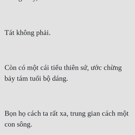
Đô Thị
Đông Phương
Đông Phương Huyền Huyễn
Tát không phải.
Đồng Nhân
Cẩu Đạo Trường Sinh
Còn có một cái tiểu thiên sứ, ước chừng 
Ngự Thú
bảy tám tuổi bộ dáng.
Truyện Nam
Truyện Nữ
Vô Địch Lưu
Bọn họ cách ta rất xa, trung gian cách một 
Xây Dựng Thế Lực
con sông.
Đam Mỹ