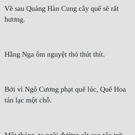
Về sau Quảng Hàn Cung cây quế sẽ rất 
Quân Sự
hương.
Sảng Văn
Sắc
Sủng
Hằng Nga ôm nguyệt thỏ thút thít.
Thanh Xuân
Tiên Hiệp
Tiểu Thuyết
Bởi vì Ngô Cương phạt quế lúc, Quế Hoa 
Trinh Thám
tán lạc một chỗ.
Triều Đấu
Trùng Sinh
Trọng Sinh