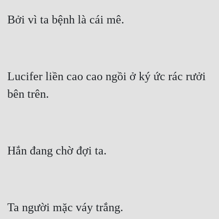
Cổ Đại
Bởi vì ta bệnh là cái mê.
Du Hí
Dã Sử
Dị Giới
Lucifer liền cao cao ngồi ở ký ức rác rưởi 
Dị Năng
bên trên.
Gia Đấu
Góc Nhìn Nam
Góc Nhìn Nữ
Hắn đang chờ đợi ta.
Huyền Huyễn
Huyền Nghi
Huyền Ảo
Ta người mặc váy trắng.