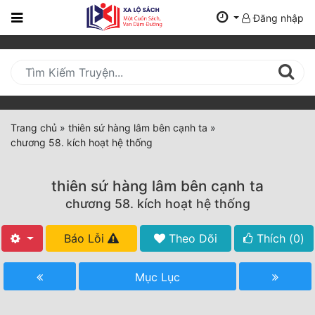
Đăng nhập
Trang
Chủ
Mới
Cập
Nhật
Trang chủ
»
thiên sứ hàng lâm bên cạnh ta
»
(current)
chương 58. kích hoạt hệ thống
BXH
Thể Loại
thiên sứ hàng lâm bên cạnh ta
chương 58. kích hoạt hệ thống
Tất Cả
Báo Lỗi
Theo Dõi
Thích (
0
)
Truyện Mới Ra
Mục Lục
Hoàn Thành