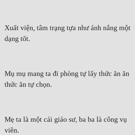
Hài Hước
Hệ Thống
Học Đường
Xuất viện, tâm trạng tựa như ánh nắng một 
dạng tốt.
Khoa Huyễn
Khoa Huyễn Không Gian
Kinh Dị
Mụ mụ mang ta đi phòng tự lấy thức ăn ăn 
Kiếm Hiệp
thức ăn tự chọn.
Kỳ Huyễn
Kỳ Ảo
Linh Dị
Mẹ ta là một cái giáo sư, ba ba là công vụ 
Làm Giàu
viên.
Lịch Sử